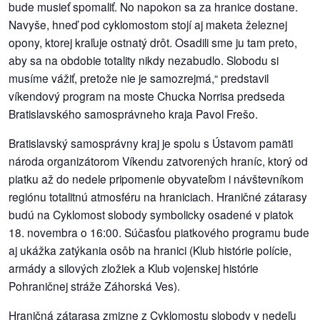
bude musieť spomaliť. No napokon sa za hranice dostane.
Navyše, hneď pod cyklomostom stojí aj maketa železnej
dobrá
opony, ktorej kraľuje ostnatý drôt. Osadili sme ju tam preto,
prax
aby sa na obdobie totality nikdy nezabudlo. Slobodu si
musíme vážiť, pretože nie je samozrejmá,“ predstavil
práca
víkendový program na moste Chucka Norrisa predseda
Bratislavského samosprávneho kraja Pavol Frešo.
odkazy
Bratislavský samosprávny kraj je spolu s Ústavom pamäti
petície
národa organizátorom Víkendu zatvorených hraníc, ktorý od
piatku až do nedele pripomenie obyvateľom i návštevníkom
z
regiónu totalitnú atmosféru na hraniciach. Hraničné zátarasy
médií
budú na Cyklomost slobody symbolicky osadené v piatok
18. novembra o 16:00. Súčasťou piatkového programu bude
videá
aj ukážka zatýkania osôb na hranici (Klub histórie polície,
armády a silových zložiek a Klub vojenskej histórie
vychádzky
Pohraničnej stráže Záhorská Ves).
/
knihy
Hraničná zátarasa zmizne z Cyklomostu slobody v nedeľu