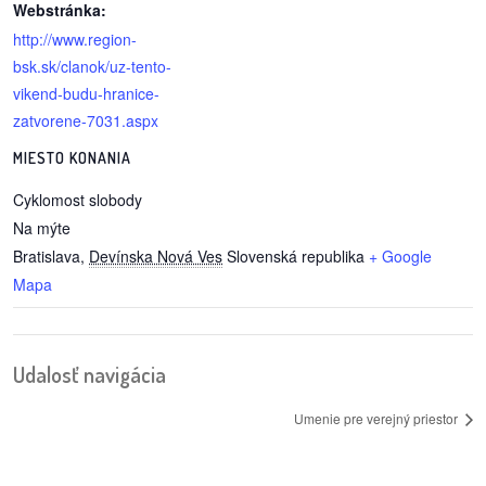
Webstránka:
http://www.region-
reklama
bsk.sk/clanok/uz-tento-
vikend-budu-hranice-
zatvorene-7031.aspx
MIESTO KONANIA
Cyklomost slobody
Na mýte
Bratislava
,
Devínska Nová Ves
Slovenská republika
+ Google
Mapa
Udalosť navigácia
Umenie pre verejný priestor