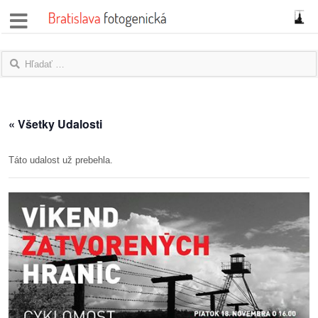
správy
fotoflešky
názory
« Všetky Udalosti
|
blogy
Táto udalost už prebehla.
rozhovory
fotky
protesty
granty