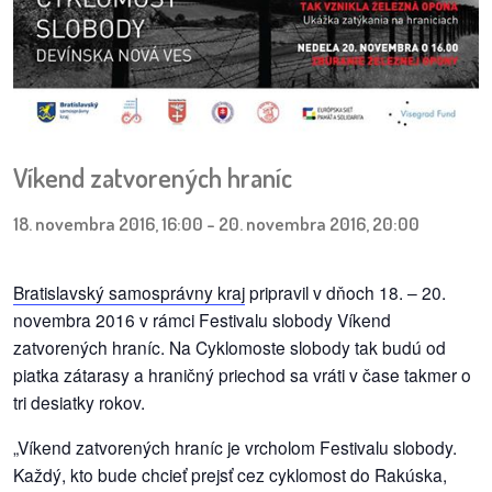
pozvánky
Historický
kalendár
zákony
Víkend zatvorených hraníc
mestské
18. novembra 2016, 16:00
-
20. novembra 2016, 20:00
časti
kauzy
Bratislavský samosprávny kraj
pripravil v dňoch 18. – 20.
novembra 2016 v rámci Festivalu slobody Víkend
konania
zatvorených hraníc. Na Cyklomoste slobody tak budú od
piatka zátarasy a hraničný priechod sa vráti v čase takmer o
stavebné
tri desiatky rokov.
konania
„Víkend zatvorených hraníc je vrcholom Festivalu slobody.
pripomienkové
Každý, kto bude chcieť prejsť cez cyklomost do Rakúska,
konania