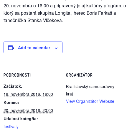
/
20. novembra o 16:00 a pripravený je aj kultúrny program, o
výstavy
ktorý sa postará skupina Longital, herec Boris Farkaš a
tanečníčka Stanka Vlčeková.
o
nás
podpora
Add to calendar
podporte
nás
PODROBNOSTI
ORGANIZÁTOR
podporili
Začiatok:
Bratislavský samosprávny
nás
kraj
18. novembra 2016, 16:00
View Organizátor Website
autorské
Koniec:
zázemie
20. novembra 2016, 20:00
Udalosť kategŕia:
kontaktujte
festivaly
nás