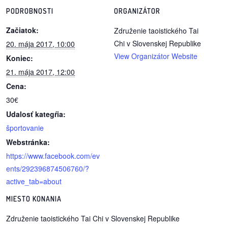
PODROBNOSTI
ORGANIZÁTOR
reklama
Začiatok:
Združenie taoistického Tai
Chi v Slovenskej Republike
20. mája 2017, 10:00
View Organizátor Website
Koniec:
21. mája 2017, 12:00
Cena:
30€
Udalosť kategŕia:
športovanie
Webstránka:
https://www.facebook.com/ev
ents/292396874506760/?
active_tab=about
MIESTO KONANIA
Združenie taoistického Tai Chi v Slovenskej Republike