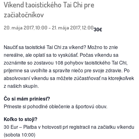
Víkend taoistického Tai Chi pre
začiatočníkov
dobrá
prax
20. mája 2017, 10:00
-
21. mája 2017, 12:00
30€
práca
Naučiť sa taoistické Tai Chi za víkend? Možno to znie
odkazy
nereálne, ale oplatí sa to vyskúšať. Počas víkendu sa
zoznámite so zostavou 108 pohybov taoistického Tai Chi,
petície
príjemne sa uvoľníte a spravíte niečo pre svoje zdravie. Po
absolvovaní víkendu sa môžete zúčastňovať na ktorejkoľvek
z
z našich skupín.
médií
Čo si mám priniesť?
videá
Prineste si pohodlné oblečenie a športovú obuv.
Koľko to stoji?
vychádzky
30 Eur – Platba v hotovosti pri registracii na začiatku víkendu
/
(sobota 10:00)
knihy