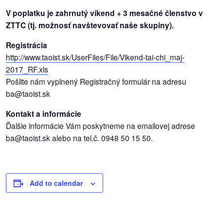
/
V poplatku je zahrnutý víkend + 3 mesačné členstvo v
výstavy
ZTTC (tj. možnosť navštevovať naše skupiny).
o
Registrácia
nás
http://www.taoist.sk/
UserFiles/File/
Vikend-tai-chi_maj-
2017_RF.
xls
podpora
Pošlite nám vyplnený Registračný formulár na adresu
ba@taoist.sk
podporte
nás
Kontakt a informácie
Ďalšie informácie Vám poskytneme na emailovej adrese
podporili
ba@taoist.sk alebo na tel.č. 0948 50 15 50.
nás
autorské
zázemie
Add to calendar
kontaktujte
nás