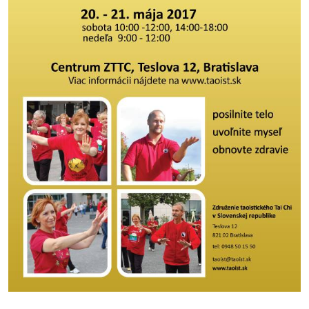
pozvánky
Historický
kalendár
zákony
mestské
časti
kauzy
konania
stavebné
konania
pripomienkové
konania