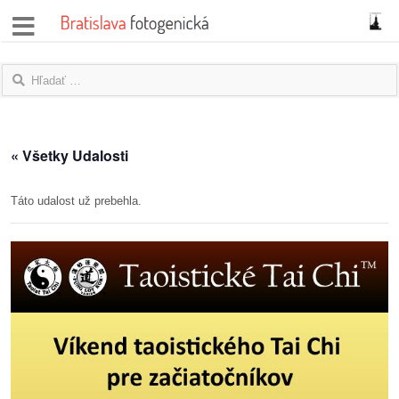
správy
fotoflešky
názory
« Všetky Udalosti
|
blogy
Táto udalost už prebehla.
rozhovory
fotky
protesty
granty