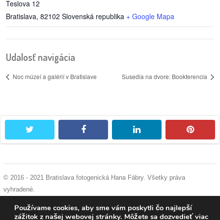
Teslova 12
Bratislava
,
82102
Slovenská republika
+ Google Mapa
Udalosť navigácia
Noc múzeí a galérií v Bratislave
Susedia na dvore: Bookferencia
twitter
facebook
linkedin
pintere
© 2016 - 2021 Bratislava fotogenická Hana Fábry. Všetky práva
vyhradené.
podmienky používania
|
ochrana osobných údajov
|
súhlas s používaním
Používame cookies, aby sme vám poskytli čo najlepší
cookies
zážitok z našej webovej stránky. Môžete sa dozvedieť viac