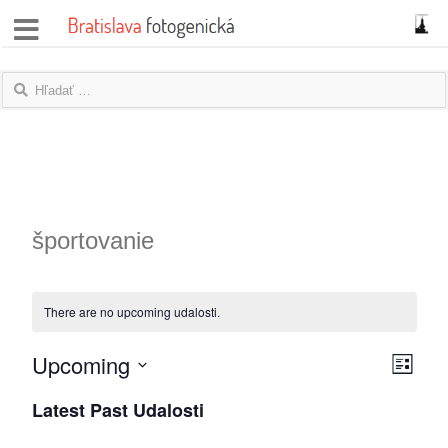
správy
fotoflešky
názory
|
blogy
športovanie
rozhovory
There are no upcoming udalosti.
fotky
Upcoming
Zobraz
Udalo
protesty
List
Vyberte
Zobra
navigá
Latest Past Udalosti
granty
položku
navigá
dátum.