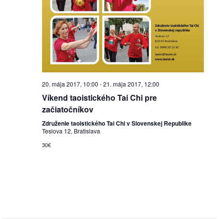
/
výstavy
o
nás
podpora
20. mája 2017, 10:00
-
21. mája 2017, 12:00
Víkend taoistického Tai Chi pre
podporte
začiatočníkov
nás
Združenie taoistického Tai Chi v Slovenskej Republike
Teslova 12, Bratislava
podporili
nás
30€
autorské
zázemie
kontaktujte
nás