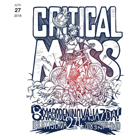
pozvánky
APR
27
2018
Historický
kalendár
zákony
mestské
časti
kauzy
konania
stavebné
konania
pripomienkové
konania