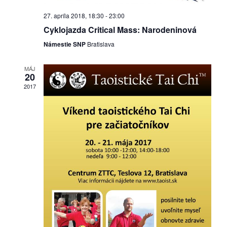
27. apríla 2018, 18:30
-
23:00
dobrá
Cyklojazda Critical Mass: Narodeninová
prax
Námestie SNP
Bratislava
práca
MÁJ
20
odkazy
2017
petície
z
médií
videá
vychádzky
/
knihy