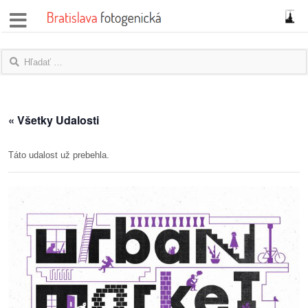
správy
fotoflešky
názory
« Všetky Udalosti
|
blogy
Táto udalost už prebehla.
rozhovory
fotky
protesty
granty