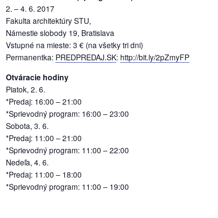
/
2. – 4. 6. 2017
výstavy
Fakulta architektúry STU,
Námestie slobody 19, Bratislava
o
Vstupné na mieste: 3 € (na všetky tri dni)
nás
Permanentka:
PREDPREDAJ.SK
:
http://bit.ly/2pZmyFP
podpora
Otváracie hodiny
Piatok, 2. 6.
podporte
*Predaj: 16:00 – 21:00
nás
*Sprievodný program: 16:00 – 23:00
Sobota, 3. 6.
podporili
*Predaj: 11:00 – 21:00
nás
*Sprievodný program: 11:00 – 22:00
Nedeľa, 4. 6.
autorské
*Predaj: 11:00 – 18:00
zázemie
*Sprievodný program: 11:00 – 19:00
kontaktujte
nás