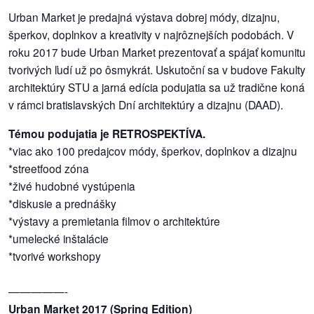
Urban Market je predajná výstava dobrej módy, dizajnu,
šperkov, doplnkov a kreativity v najrôznejších podobách. V
dobrá
prax
roku 2017 bude Urban Market prezentovať a spájať komunitu
tvorivých ľudí už po ôsmykrát. Uskutoční sa v budove Fakulty
práca
architektúry STU a jarná edícia podujatia sa už tradične koná
v rámci bratislavských Dní architektúry a dizajnu (DAAD).
odkazy
Témou podujatia je RETROSPEKTÍVA.
*viac ako 100 predajcov módy, šperkov, doplnkov a dizajnu
petície
*streetfood zóna
*živé hudobné vystúpenia
z
médií
*diskusie a prednášky
*výstavy a premietania filmov o architektúre
videá
*umelecké inštalácie
*tvorivé workshopy
vychádzky
/
—————-
knihy
Urban Market 2017 (Spring Edition)