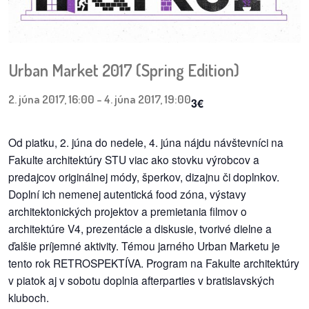
pozvánky
Historický
kalendár
Urban Market 2017 (Spring Edition)
zákony
2. júna 2017, 16:00
-
4. júna 2017, 19:00
3€
mestské
Od piatku, 2. júna do nedele, 4. júna nájdu návštevníci na
časti
Fakulte architektúry STU viac ako stovku výrobcov a
kauzy
predajcov o
riginálnej módy, šperkov, dizajnu či doplnkov.
Doplní ich nemenej autentická food zóna, výstavy
konania
architektonických projektov a premietania filmov o
architektúre V4, prezentácie a diskusie, tvorivé dielne a
stavebné
ďalšie príjemné aktivity. Témou jarného Urban Marketu je
konania
tento rok RETROSPEKTÍVA. Program na Fakulte architektúry
v piatok aj v sobotu doplnia afterparties v bratislavských
pripomienkové
kluboch.
konania