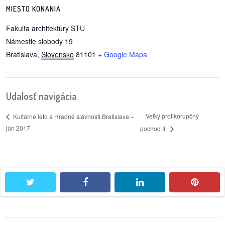
MIESTO KONANIA
Fakulta architektúry STU
Námestie slobody 19
Bratislava
,
Slovensko
81101
+ Google Mapa
Udalosť navigácia
Veľký protikorupčný
Kultúrne leto a Hradné slávnosti Bratislava –
jún 2017
pochod II.
twitter
facebook
linkedin
pintere