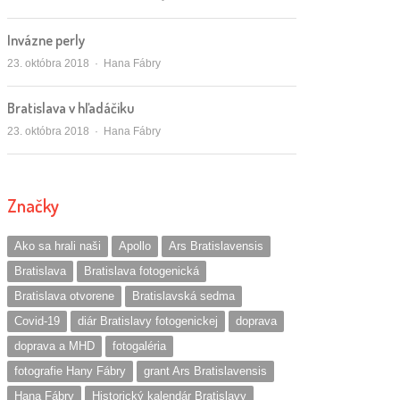
Invázne perly
Autor/ka
23. októbra 2018
Hana Fábry
Bratislava v hľadáčiku
Autor/ka
23. októbra 2018
Hana Fábry
Značky
Ako sa hrali naši
Apollo
Ars Bratislavensis
Bratislava
Bratislava fotogenická
Bratislava otvorene
Bratislavská sedma
Covid-19
diár Bratislavy fotogenickej
doprava
doprava a MHD
fotogaléria
fotografie Hany Fábry
grant Ars Bratislavensis
Hana Fábry
Historický kalendár Bratislavy