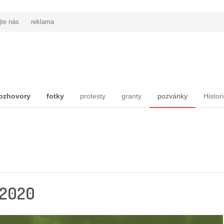
jte nás
reklama
ozhovory
fotky
protesty
granty
pozvánky
Histor
 2020