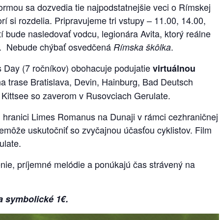
formou sa
dozvedia tie najpodstatnejšie veci o Rímskej
rí si rozdelia. Pripravujeme tri vstupy – 11.00, 14.00,
 bude nasledovať vodcu, legionára Avita, ktorý reálne
čtu. Nebude chýbať osvedčená
.
Rímska škôlka
s Day (7 ročníkov) obohacuje podujatie
virtuálnou
a trase Bratislava, Devin, Hainburg, Bad Deutsch
, Kittsee so zaverom v Rusovciach Gerulate.
j hranici Limes Romanus na Dunaji v rámci cezhraničnej
emôže uskutočniť so zvyčajnou účasťou cyklistov. Film
ulate.
nie, príjemné melódie a ponúkajú čas strávený na
a symbolické 1€.