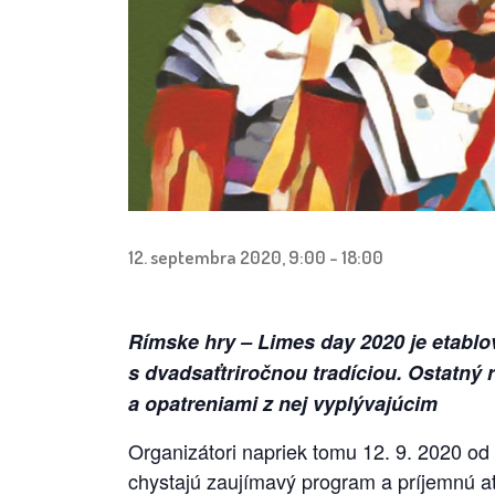
12. septembra 2020, 9:00
-
18:00
Rímske hry – Limes day 2020 je etabl
s dvadsaťtriročnou tradíciou. Ostatn
a opatreniami z nej vyplývajúcim
Organizátori napriek tomu 12. 9. 2020 o
chystajú zaujímavý program a príjemnú at