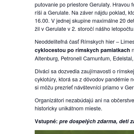
putovanie po priestore Gerulaty. Hravou 
ríši a Gerulate. Na záver nájdu poklad, kto
16.00. V jednej skupine maximálne 20 detí
žil v Gerulate v 2. storočí nášho letopo
Neoddeliteľná časť Rímskych hier – Lime
n
cyklocestou po rímskych pamiatkach
Altenburg, Petronell Carnuntum, Edelstal
Diváci sa dozvedia zaujímavosti o rímske
cyklotúry, ktorá sa z dôvodov pandémie n
si môžu prezrieť návštevníci priamo v Ger
Organizátori nezabúdajú ani na občerstve
historicky unikátnom mieste.
Vstupné:
pre dospelých zdarma, deti z