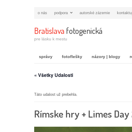
o nás
podpora
autorské zázemie
kontaktu
Bratislava
fotogenická
pre lásku k mestu
správy
fotoflešky
názory | blogy
r
« Všetky Udalosti
Táto udalost už prebehla.
Rímske hry + Limes Day