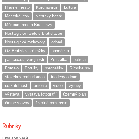
Hlavné mesto
Koronavírus
kultúra
Mestské lesy
Mestský bazár
Múzeum mesta Bratislavy
Nostalgické rande s Bratislavou
Nostalgické rozhovory
odpad
OZ Bratislavské rožky
pandémia
participácia verejnosti
Petržalka
petícia
Pomalo
Potulky
prednášky
Rímske hry
stavebný ombudsman
triedený odpad
udržateľnosť
umenie
video
výruby
výstava
výstava fotografií
územný plán
čierne stavby
životné prostredie
Rubriky
mestské časti