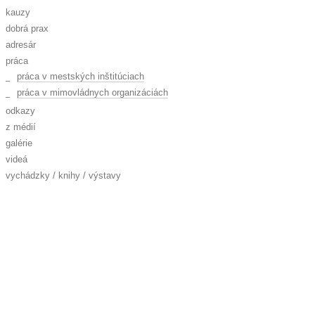
kauzy
dobrá prax
adresár
práca
práca v mestských inštitúciach
práca v mimovládnych organizáciách
odkazy
z médií
galérie
videá
vychádzky / knihy / výstavy