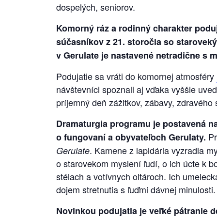
dospelých, seniorov.
Komorný ráz a rodinný charakter poduja
súčasníkov z 21. storočia so starovek
v Gerulate je nastavené netradične s 
Podujatie sa vráti do komornej atmosféry
návštevníci spoznali aj vďaka vyššie uved
príjemný deň zážitkov, zábavy, zdravého 
Dramaturgia programu je postavená na
Pr
o fungovaní a obyvateľoch Gerulaty.
. Kamene z lapidária vyzradia my
Gerulate
o starovekom myslení ľudí, o ich úcte 
stélach a votívnych oltároch. Ich umelec
dojem stretnutia s ľuďmi dávnej minulosti.
Novinkou podujatia je veľké pátranie d