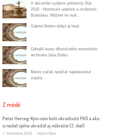
V decembri vydáme jedinečný Diár
2018 - Historické udalosti a osobnosti
Bratislavy. Môžete ho mať...
Gabriel Betlen dobyl aj hrad
Odhalili bustu dlhoročného mestského
archivára Jána Batku
Mesto začali opúšťať napoleonské
vojská
Z médií
Peter Herceg: Kým nám bolo ukradnuté PKO a ako
si nedať úplne ukradúť aj nábrežie (2. diel)
Autor/ka
7. novembra 2018
Hana Fábry