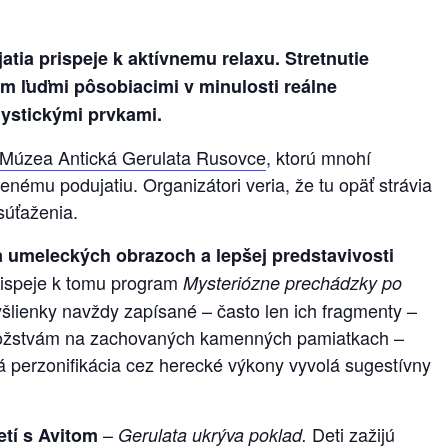
tia prispeje k aktívnemu relaxu. Stretnutie
ým ľuďmi pôsobiacimi v minulosti reálne
mystickými prvkami.
Múzea Antická Gerulata Rusovce
, ktorú mnohí
enému podujatiu. Organizátori veria, že tu opäť strávia
súťaženia.
 umeleckých obrazoch a lepšej predstavivosti
ispeje k tomu program
Mysteriózne prechádzky po
šlienky navždy zapísané – často len ich fragmenty –
k božstvám na zachovaných kamenných pamiatkach –
ká perzonifikácia cez herecké výkony vyvolá sugestívny
–
Deti zažijú
etí s Avitom
Gerulata ukrýva poklad.