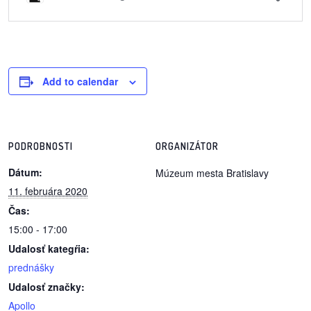
/
výstavy
o
nás
Add to calendar
podpora
podporte
PODROBNOSTI
ORGANIZÁTOR
nás
Dátum:
Múzeum mesta Bratislavy
podporili
11. februára 2020
nás
Čas:
15:00 - 17:00
autorské
Udalosť kategŕia:
zázemie
prednášky
Udalosť značky:
kontaktujte
Apollo
nás