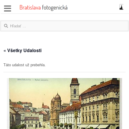
správy
fotoflešky
názory
« Všetky Udalosti
|
blogy
Táto udalost už prebehla.
rozhovory
fotky
protesty
granty