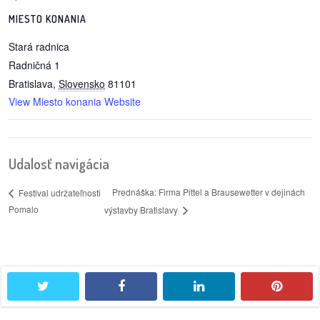
MIESTO KONANIA
reklama
Stará radnica
Radničná 1
Bratislava
,
Slovensko
81101
View Miesto konania Website
Udalosť navigácia
Prednáška: Firma Pittel a Brausewetter v dejinách
Festival udržateľnosti
Pomalo
výstavby Bratislavy
twitter
facebook
linkedin
pintere