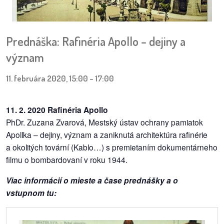
pozvánky
Historický
Prednáška: Rafinéria Apollo – dejiny a
kalendár
význam
zákony
11. februára 2020, 15:00
-
17:00
mestské
časti
11. 2. 2020 Rafinéria Apollo
PhDr. Zuzana Zvarová, Mestský ústav ochrany pamiatok
kauzy
Apollka – dejiny, význam a zaniknutá architektúra rafinérie
a okolitých tovární (Kablo…) s premietaním dokumentárneho
konania
filmu o bombardovaní v roku 1944.
stavebné
Viac informácií o mieste a čase prednášky a o
konania
vstupnom tu:
pripomienkové
konania