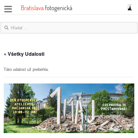
správy
fotoflešky
názory
« Všetky Udalosti
|
blogy
Táto udalost už prebehla.
rozhovory
fotky
protesty
granty