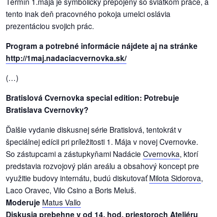
Termín 1.mája je symbolický prepojený so sviatkom práce, a
tento inak deň pracovného pokoja umelci oslávia
dobrá
prezentáciou svojich prác.
prax
Program a potrebné informácie nájdete aj na stránke
http://1maj.nadaciacvernovka.sk/
práca
(…)
odkazy
Bratislová Cvernovka special edition: Potrebuje
petície
Bratislava Cvernovky?
z
Ďalšie vydanie diskusnej série Bratislová, tentokrát v
médií
špeciálnej edícii pri príležitosti 1. Mája v novej Cvernovke.
So zástupcami a zástupkyňami Nadácie
Cvernovka
, ktorí
videá
predstavia rozvojový plán areálu a obsahový koncept pre
využitie budovy internátu, budú diskutovať
Milota Sidorova
,
vychádzky
Laco Oravec, Vilo Csino a Boris Meluš.
/
Moderuje
Matus Vallo
knihy
Diskusia prebehne v od 14. hod. priestoroch Ateliéru