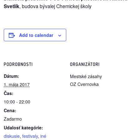
/
Svetlík
, budova bývalej Chemickej školy
výstavy
o
nás
Add to calendar
podpora
podporte
PODROBNOSTI
ORGANIZÁTORI
nás
Dátum:
Mestské zásahy
OZ Cvernovka
1. mája 2017
podporili
nás
Čas:
10:00 - 22:00
autorské
Cena:
zázemie
Zadarmo
Udalosť kategórie:
kontaktujte
diskusie
,
festivaly
,
iné
nás