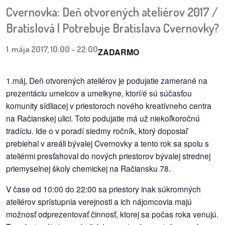
pozvánky
Cvernovka: Deň otvorených ateliérov 2017 /
Bratislová | Potrebuje Bratislava Cvernovky?
Historický
kalendár
1. mája 2017, 10:00
-
22:00
ZADARMO
zákony
1.máj, Deň otvorených ateliérov je podujatie zamerané na
mestské
prezentáciu umelcov a umelkyne, ktorí/é sú súčasťou
časti
komunity sídliacej v priestoroch nového kreatívneho centra
na Račianskej ulici. Toto podujatie má už niekoľkoročnú
kauzy
tradíciu. Ide o v poradí siedmy ročník, ktorý doposiaľ
prebiehal v areáli bývalej Cvernovky a tento rok sa spolu s
konania
ateliérmi presťahoval do nových priestorov bývalej strednej
priemyselnej školy chemickej na Račiansku 78.
stavebné
konania
V čase od 10:00 do 22:00 sa priestory inak súkromných
ateliérov sprístupnia verejnosti a ich nájomcovia majú
pripomienkové
možnosť odprezentovať činnosť, ktorej sa počas roka venujú.
konania