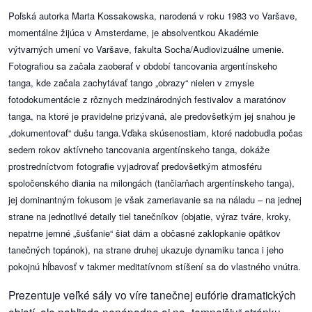
Poľská autorka Marta Kossakowska, narodená v roku 1983 vo Varšave,
momentálne žijúca v Amsterdame, je absolventkou Akadémie
dobrá
výtvarných umení vo Varšave, fakulta Socha/Audiovizuálne umenie.
prax
Fotografiou sa začala zaoberať v období tancovania argentínskeho
tanga, kde začala zachytávať tango „obrazy“ nielen v zmysle
práca
fotodokumentácie z rôznych medzinárodných festivalov a maratónov
tanga, na ktoré je pravidelne prizývaná, ale predovšetkým jej snahou je
odkazy
„dokumentovať“ dušu tanga.Vďaka skúsenostiam, ktoré nadobudla počas
sedem rokov aktívneho tancovania argentínskeho tanga, dokáže
petície
prostredníctvom fotografie vyjadrovať predovšetkým atmosféru
spoločenského diania na milongách (tančiarňach argentínskeho tanga),
z
jej dominantným fokusom je však zameriavanie sa na náladu – na jednej
médií
strane na jednotlivé detaily tiel tanečníkov (objatie, výraz tváre, kroky,
nepatrne jemné „šušťanie“ šiat dám a občasné zaklopkanie opätkov
videá
tanečných topánok), na strane druhej ukazuje dynamiku tanca i jeho
pokojnú hĺbavosť v takmer meditatívnom stíšení sa do vlastného vnútra.
vychádzky
/
Prezentuje veľké sály vo víre tanečnej eufórie dramatických
knihy
objatí, ale nahliada nenápadne aj na „temnejšiu“ stránku