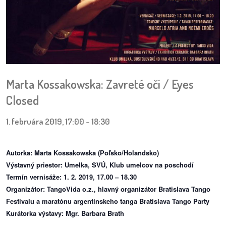
pozvánky
Historický
kalendár
zákony
Marta Kossakowska: Zavreté oči / Eyes
mestské
Closed
časti
1. februára 2019, 17:00
-
18:30
kauzy
konania
Autorka: Marta Kossakowska (Poľsko/Holandsko)
Výstavný priestor: Umelka, SVÚ, Klub umelcov na poschodí
stavebné
Termín vernisáže: 1. 2. 2019, 17.00 – 18.30
konania
Organizátor: TangoVida o.z., hlavný organizátor Bratislava Tango
Festivalu a maratónu argentínskeho tanga Bratislava Tango Party
Kurátorka výstavy: Mgr. Barbara Brath
pripomienkové
konania