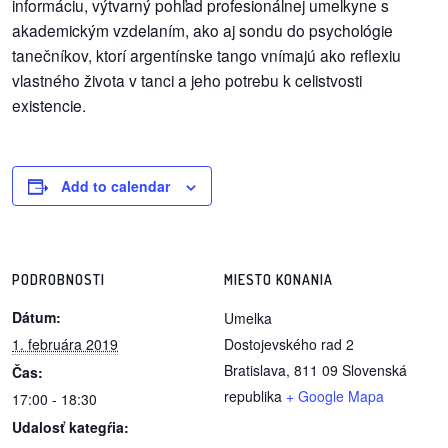
informáciu, výtvarný pohľad profesionálnej umelkyne s
akademickým vzdelaním, ako aj sondu do psychológie
reklama
tanečníkov, ktorí argentínske tango vnímajú ako reflexiu
vlastného života v tanci a jeho potrebu k celistvosti
existencie.
Add to calendar
PODROBNOSTI
MIESTO KONANIA
Dátum:
Umelka
1. februára 2019
Dostojevského rad 2
Bratislava
,
811 09
Slovenská
Čas:
republika
+ Google Mapa
17:00 - 18:30
Udalosť kategŕia: