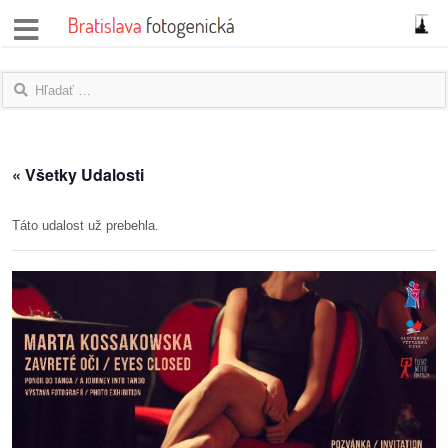
správy
fotoflešky
názory
« Všetky Udalosti
|
blogy
Táto udalost už prebehla.
rozhovory
fotky
protesty
granty