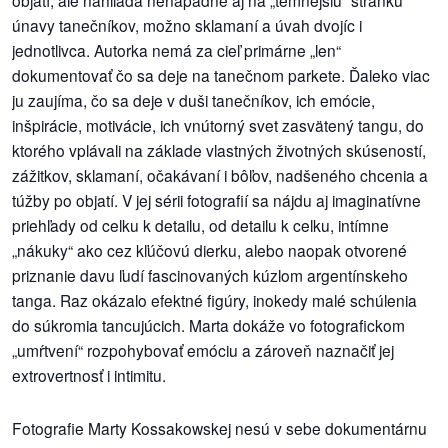
/
únavy tanečníkov, možno sklamaní a úvah dvojíc i
výstavy
jednotlivca. Autorka nemá za cieľ primárne „len“
dokumentovať čo sa deje na tanečnom parkete. Ďaleko viac
o
ju zaujíma, čo sa deje v duši tanečníkov, ich emócie,
nás
inšpirácie, motivácie, ich vnútorný svet zasvätený tangu, do
ktorého vplávali na základe vlastných životných skúseností,
podpora
zážitkov, sklamaní, očakávaní i bôľov, nadšeného chcenia a
túžby po objatí. V jej sérii fotografií sa nájdu aj imaginatívne
podporte
priehľady od celku k detailu, od detailu k celku, intímne
nás
„nákuky“ ako cez kľúčovú dierku, alebo naopak otvorené
podporili
priznanie davu ľudí fascinovaných kúzlom argentínskeho
nás
tanga. Raz okázalo efektné figúry, inokedy malé schúlenia
do súkromia tancujúcich. Marta dokáže vo fotografickom
autorské
„umŕtvení“ rozpohybovať emóciu a zároveň naznačiť jej
zázemie
extrovertnosť i intimitu.
kontaktujte
Fotografie Marty Kossakowskej nesú v sebe dokumentárnu
nás