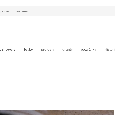
jte nás
reklama
ozhovory
fotky
protesty
granty
pozvánky
Histor