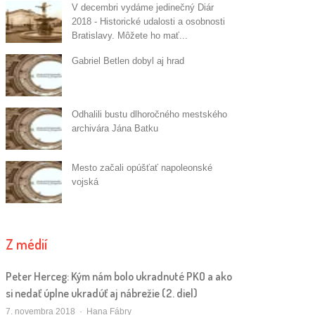
V decembri vydáme jedinečný Diár
2018 - Historické udalosti a osobnosti
Bratislavy. Môžete ho mať...
Gabriel Betlen dobyl aj hrad
Odhalili bustu dlhoročného mestského
archivára Jána Batku
Mesto začali opúšťať napoleonské
vojská
Z médií
Peter Herceg: Kým nám bolo ukradnuté PKO a ako
si nedať úplne ukradúť aj nábrežie (2. diel)
Autor/ka
7. novembra 2018
Hana Fábry