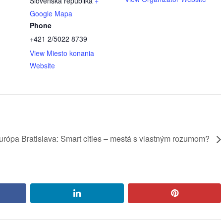
Slovenská republika
+
Google Mapa
Phone
+421 2/5022 8739
View Miesto konania
Website
urópa Bratislava: Smart cities – mestá s vlastným rozumom?
book
linkedin
pinterest