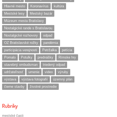
Hlavné mesto
Koronavírus
kultúra
Mestské lesy
Mestský bazár
Múzeum mesta Bratislavy
Nostalgické rande s Bratislavou
Nostalgické rozhovory
odpad
OZ Bratislavské rožky
pandémia
participácia verejnosti
Petržalka
petícia
Pomalo
Potulky
prednášky
Rímske hry
stavebný ombudsman
triedený odpad
udržateľnosť
umenie
video
výruby
výstava
výstava fotografií
územný plán
čierne stavby
životné prostredie
Rubriky
mestské časti