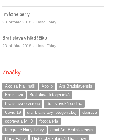
Invázne perly
Autor/ka
23. októbra 2018
Hana Fábry
Bratislava v hľadáčiku
Autor/ka
23. októbra 2018
Hana Fábry
Značky
Ako sa hrali naši
Apollo
Ars Bratislavensis
Bratislava
Bratislava fotogenická
Bratislava otvorene
Bratislavská sedma
Covid-19
diár Bratislavy fotogenickej
doprava
doprava a MHD
fotogaléria
fotografie Hany Fábry
grant Ars Bratislavensis
Hana Fábry
Historický kalendár Bratislavy