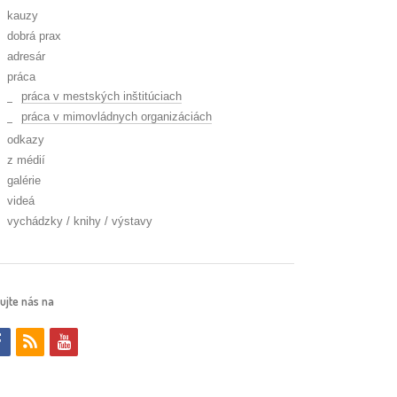
kauzy
dobrá prax
adresár
práca
práca v mestských inštitúciach
práca v mimovládnych organizáciách
odkazy
z médií
galérie
videá
vychádzky / knihy / výstavy
ujte nás na
f
r
y
a
s
o