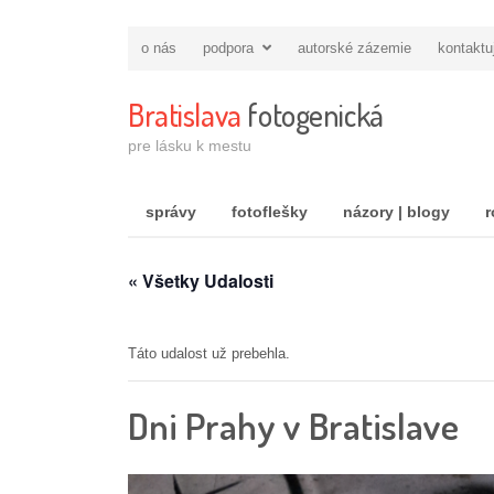
o nás
podpora
autorské zázemie
kontaktu
Bratislava
fotogenická
pre lásku k mestu
správy
fotoflešky
názory | blogy
r
« Všetky Udalosti
Táto udalost už prebehla.
Dni Prahy v Bratislave