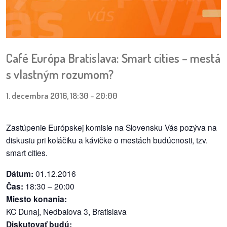
pozvánky
Historický
kalendár
Café Európa Bratislava: Smart cities – mestá
zákony
s vlastným rozumom?
mestské
1. decembra 2016, 18:30
-
20:00
časti
Zastúpenie Európskej komisie na Slovensku Vás pozýva na
kauzy
diskusiu pri koláčiku a kávičke o mestách budúcnosti, tzv.
smart cities.
konania
Dátum:
01.12.2016
stavebné
Čas:
18:30 – 20:00
konania
Miesto konania:
KC Dunaj, Nedbalova 3, Bratislava
pripomienkové
Diskutovať budú:
konania