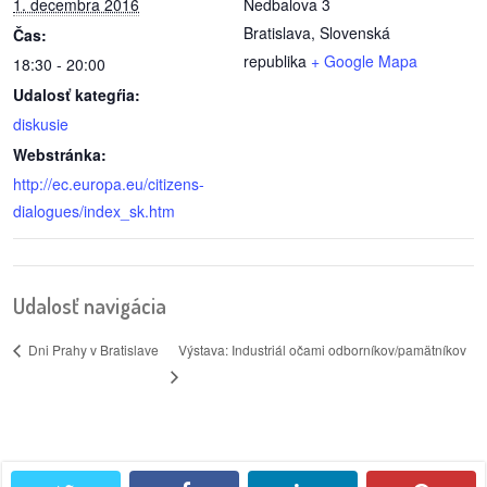
1. decembra 2016
Nedbalova 3
/
Bratislava
,
Slovenská
výstavy
Čas:
republika
+ Google Mapa
18:30 - 20:00
o
Udalosť kategŕia:
nás
diskusie
Webstránka:
podpora
http://ec.europa.eu/citizens-
dialogues/index_sk.htm
podporte
nás
podporili
Udalosť navigácia
nás
Výstava: Industriál očami odborníkov/pamätníkov
Dni Prahy v Bratislave
autorské
zázemie
kontaktujte
nás