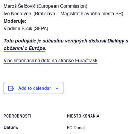
Maroš Šefčovič (European Commission)
Ivo Nesrovnal (Bratislava – Magistrát hlavného mesta SR)
dobrá
Moderuje:
prax
Vladimír Bilčík (SFPA)
práca
Toto podujatie je súčasťou
verejných diskusií Dialógy s
občanmi o Európe
.
odkazy
Viac informácií nájdete na stránke Euractiv.sk
.
petície
z
médií
Add to calendar
videá
vychádzky
PODROBNOSTI
MIESTO KONANIA
/
Dátum:
KC Dunaj
knihy