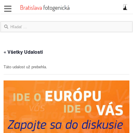
správy
fotoflešky
názory
« Všetky Udalosti
|
blogy
Táto udalost už prebehla.
rozhovory
fotky
protesty
granty