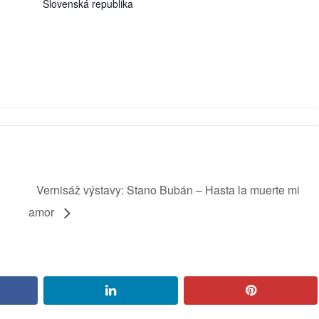
Slovenská republika
Vernisáž výstavy: Stano Bubán – Hasta la muerte mi
amor
book
linkedin
pinterest