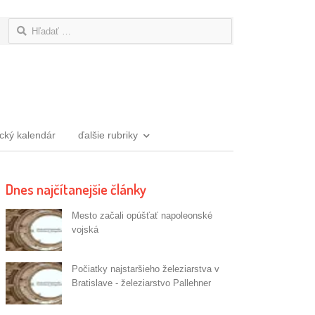
Hľadať:
ický kalendár
ďalšie rubriky
Dnes najčítanejšie články
Mesto začali opúšťať napoleonské
vojská
Počiatky najstaršieho železiarstva v
Bratislave - železiarstvo Pallehner