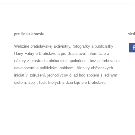
pre lásku k mestu
sled
Webzine bratislavskej aktivistky, fotografky a publicistky
Hany Fábry o Bratislave a pre Bratislavu. Informácie a
názory z prostredia občianskej spoločnosti bez prifarbovania
developermi a politickými bábkami. Aktivity občianskych
iniciatív, združení, jednotlivcov či ad hoc spojení s jediným
cieľom: spojiť ľudí, ktorých srdcia bijú pre Bratislavu.