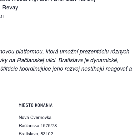
n Revay
an
novou platformou, ktorá umožní prezentáciu rôznych
y na Račianskej ulici. Bratislava je dynamické,
titúcie koordinujúce jeho rozvoj nestíhajú reagovať a
MIESTO KONANIA
Nová Cvernovka
Račianska 1575/78
Bratislava
,
83102