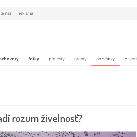
jte nás
reklama
ozhovory
fotky
protesty
granty
pozvánky
Histor
adí rozum živelnosť?