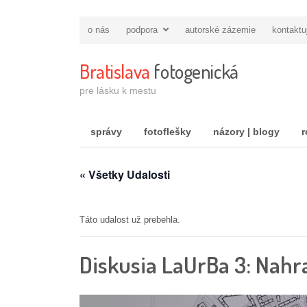
o nás
podpora
autorské zázemie
kontaktu
Bratislava
fotogenická
pre lásku k mestu
správy
fotoflešky
názory | blogy
r
« Všetky Udalosti
Táto udalost už prebehla.
Diskusia LaUrBa 3: Nahr