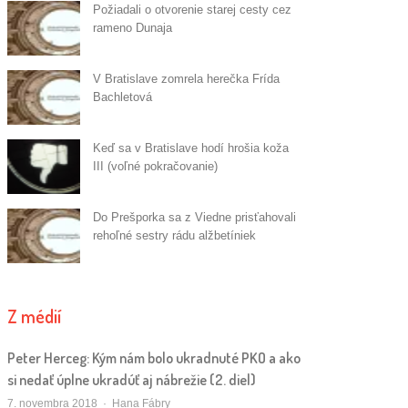
Požiadali o otvorenie starej cesty cez
rameno Dunaja
V Bratislave zomrela herečka Frída
Bachletová
Keď sa v Bratislave hodí hrošia koža
III (voľné pokračovanie)
Do Prešporka sa z Viedne prisťahovali
rehoľné sestry rádu alžbetíniek
Z médií
Peter Herceg: Kým nám bolo ukradnuté PKO a ako
si nedať úplne ukradúť aj nábrežie (2. diel)
Autor/ka
7. novembra 2018
Hana Fábry