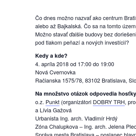
Čo dnes možno nazvať ako centrum Bratis
alebo až Bajkalská. Čo sa na tomto území
Možno stavať ďalšie budovy bez doriešen
pod tlakom peňazí a nových investícií?
Kedy a kde?
4. apríla 2018 od 17:00 do 19:00
Nová Cvernovka
Račianska 1575/78, 83102 Bratislava, Sl
Na množstvo otázok odpovedia hosťky 
o.z.
Punkt
(or
ganizátori
DOBRY TRH
, pr
a Lívia Gažová
Urbanista Ing. arch. Vladimír Hrdý
Zóna Chalupkova – Ing. arch. Jelena Ple
Správa mesta Bratislava – poslanec hlavn