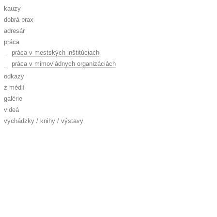
kauzy
dobrá prax
adresár
práca
práca v mestských inštitúciach
práca v mimovládnych organizáciách
odkazy
z médií
galérie
videá
vychádzky / knihy / výstavy