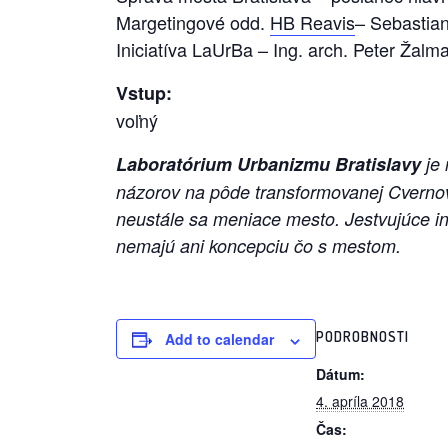
Margetingové odd.
HB Reavis
– Sebastia
Iniciatíva LaUrBa – Ing. arch. Peter Žalm
Vstup:
voľný
Laboratórium Urbanizmu Bratislavy
je 
názorov na pôde transformovanej Cvernovk
neustále sa meniace mesto. Jestvujúce inš
nemajú ani koncepciu čo s mestom.
PODROBNOSTI
Add to calendar
Dátum:
4. apríla 2018
Čas: