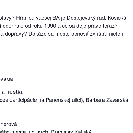
lavy? Hranica väčšej BA je Dostojevský rad, Košická
 odohralo od roku 1990 a čo sa deje práve teraz?
ia dopravy? Dokáže sa mesto obnoviť zvnútra nielen
ovakia
a hostia:
oces participácie na Panenskej ulici), Barbara Zavarská
cnerová
ého mesta Ing. arch. Branislav Kaliský