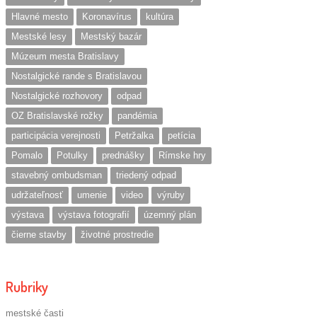
Hlavné mesto
Koronavírus
kultúra
Mestské lesy
Mestský bazár
Múzeum mesta Bratislavy
Nostalgické rande s Bratislavou
Nostalgické rozhovory
odpad
OZ Bratislavské rožky
pandémia
participácia verejnosti
Petržalka
petícia
Pomalo
Potulky
prednášky
Rímske hry
stavebný ombudsman
triedený odpad
udržateľnosť
umenie
video
výruby
výstava
výstava fotografií
územný plán
čierne stavby
životné prostredie
Rubriky
mestské časti