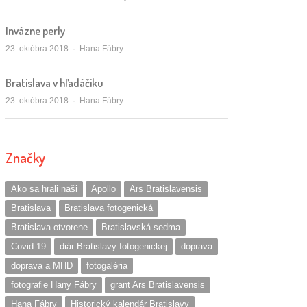
Invázne perly
Autor/ka
23. októbra 2018
Hana Fábry
Bratislava v hľadáčiku
Autor/ka
23. októbra 2018
Hana Fábry
Značky
Ako sa hrali naši
Apollo
Ars Bratislavensis
Bratislava
Bratislava fotogenická
Bratislava otvorene
Bratislavská sedma
Covid-19
diár Bratislavy fotogenickej
doprava
doprava a MHD
fotogaléria
fotografie Hany Fábry
grant Ars Bratislavensis
Hana Fábry
Historický kalendár Bratislavy