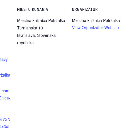
MIESTO KONANIA
ORGANIZÁTOR
Miestna knižnica Petržalka
Miestna knižnica Petržalka
View Organizátor Website
Turnianska 10
Bratislava
,
Slovenská
republika
stavy
ržalka
k.com
nica-
F67SN
4x3dt