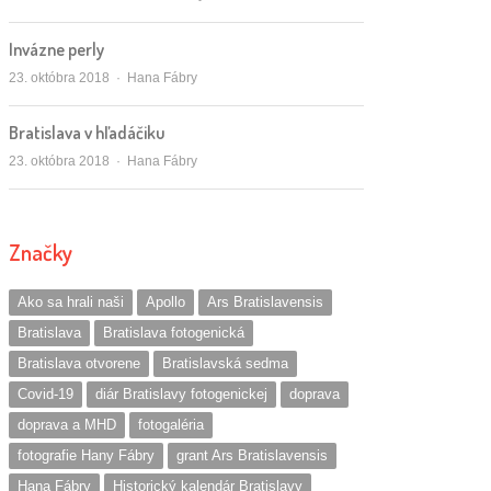
Invázne perly
Autor/ka
23. októbra 2018
Hana Fábry
Bratislava v hľadáčiku
Autor/ka
23. októbra 2018
Hana Fábry
Značky
Ako sa hrali naši
Apollo
Ars Bratislavensis
Bratislava
Bratislava fotogenická
Bratislava otvorene
Bratislavská sedma
Covid-19
diár Bratislavy fotogenickej
doprava
doprava a MHD
fotogaléria
fotografie Hany Fábry
grant Ars Bratislavensis
Hana Fábry
Historický kalendár Bratislavy