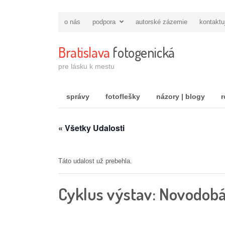
o nás
podpora
autorské zázemie
kontaktu
Bratislava
fotogenická
pre lásku k mestu
správy
fotoflešky
názory | blogy
r
« Všetky Udalosti
Táto udalost už prebehla.
Cyklus výstav: Novodobá