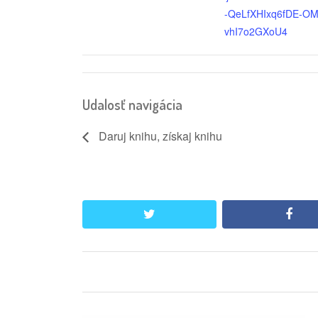
-QeLfXHIxq6fDE-OM
vhI7o2GXoU4
Udalosť navigácia
Daruj knihu, získaj knihu
twitter
face