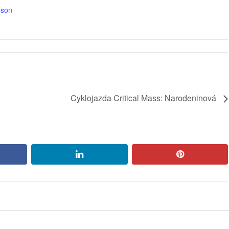
son-
Cyklojazda Critical Mass: Narodeninová
book
linkedin
pinterest