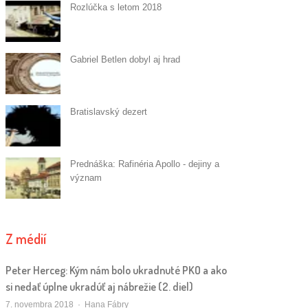
Rozlúčka s letom 2018
Gabriel Betlen dobyl aj hrad
Bratislavský dezert
Prednáška: Rafinéria Apollo - dejiny a
význam
Z médií
Peter Herceg: Kým nám bolo ukradnuté PKO a ako
si nedať úplne ukradúť aj nábrežie (2. diel)
Autor/ka
7. novembra 2018
Hana Fábry