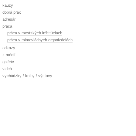
kauzy
dobrá prax
adresár
práca
práca v mestských inštitúciach
práca v mimovládnych organizáciách
odkazy
z médií
galérie
videá
vychádzky / knihy / výstavy