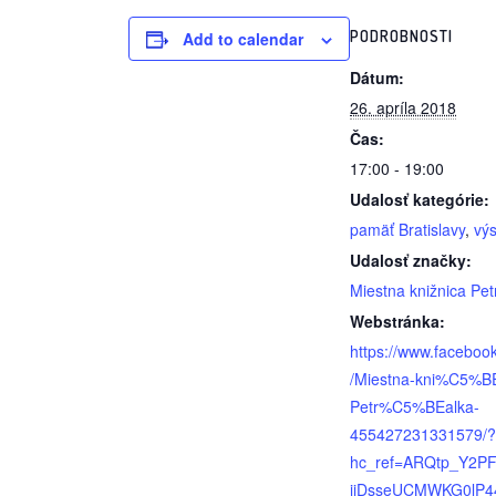
PODROBNOSTI
Add to calendar
Dátum:
26. apríla 2018
Čas:
17:00 - 19:00
Udalosť kategórie:
pamäť Bratislavy
,
vý
Udalosť značky:
Miestna knižnica Pet
Webstránka:
https://www.faceboo
/Miestna-kni%C5%BE
Petr%C5%BEalka-
455427231331579/?
hc_ref=ARQtp_Y2P
ijDsseUCMWKG0lP4