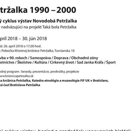
ý cyklus výstav, besied a prednášok venovaných histórií