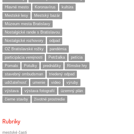
Hlavné mesto
Koronavírus
kultúra
Mestské lesy
Mestský bazár
Múzeum mesta Bratislavy
Nostalgické rande s Bratislavou
Nostalgické rozhovory
odpad
OZ Bratislavské rožky
pandémia
participácia verejnosti
Petržalka
petícia
Pomalo
Potulky
prednášky
Rímske hry
stavebný ombudsman
triedený odpad
udržateľnosť
umenie
video
výruby
výstava
výstava fotografií
územný plán
čierne stavby
životné prostredie
Rubriky
mestské časti