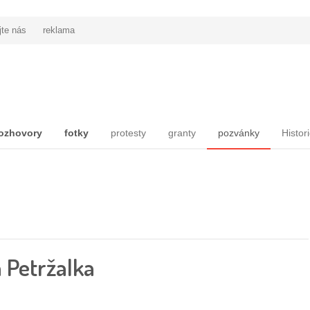
jte nás
reklama
ozhovory
fotky
protesty
granty
pozvánky
Histor
 Petržalka