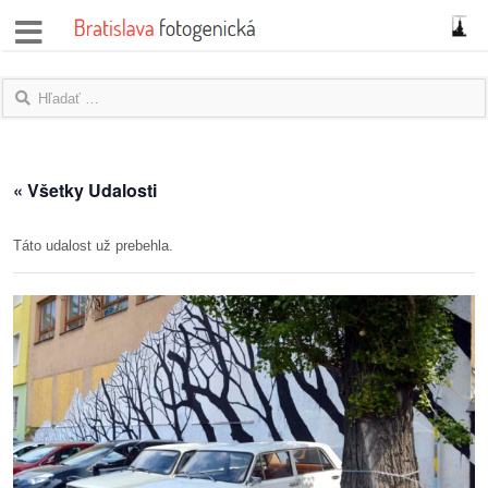
správy
fotoflešky
názory
« Všetky Udalosti
|
blogy
Táto udalost už prebehla.
rozhovory
fotky
protesty
granty