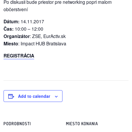
Po diskusii bude priestor pre networking popri malom
/
občerstvení
výstavy
Dátum:
14.11.2017
o
Čas:
10:00 – 12:00
nás
Organizátor
: ZSE, EurActiv.sk
Miesto
: Impact HUB Bratislava
podpora
REGISTRÁCIA
podporte
nás
podporili
nás
Add to calendar
autorské
zázemie
kontaktujte
PODROBNOSTI
MIESTO KONANIA
nás