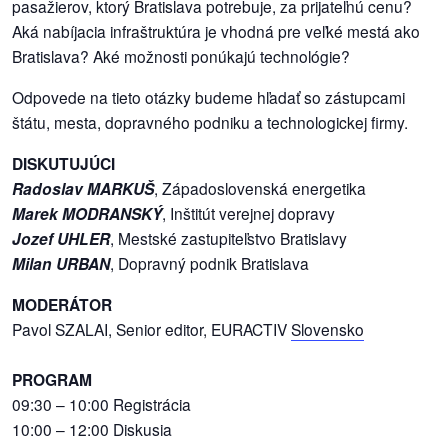
pasažierov, ktorý Bratislava potrebuje, za prijateľnú cenu?
Aká nabíjacia infraštruktúra je vhodná pre veľké mestá ako
dobrá
Bratislava? Aké možnosti ponúkajú technológie?
prax
Odpovede na tieto otázky budeme hľadať so zástupcami
práca
štátu, mesta, dopravného podniku a technologickej firmy.
DISKUTUJÚCI
odkazy
Radoslav MARKUŠ
, Západoslovenská energetika
Marek MODRANSKÝ
, Inštitút verejnej dopravy
petície
Jozef UHLER
, Mestské zastupiteľstvo Bratislavy
Milan URBAN
, Dopravný podnik Bratislava
z
médií
MODERÁTOR
Pavol SZALAI, Senior editor, EURACTIV
Slovensko
videá
PROGRAM
vychádzky
09:30 – 10:00 Registrácia
/
10:00 – 12:00 Diskusia
knihy