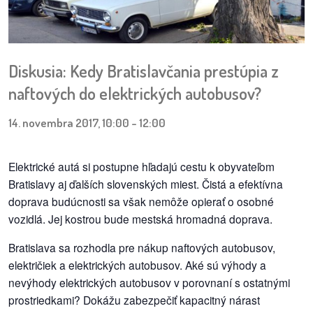
pozvánky
Historický
kalendár
Diskusia: Kedy Bratislavčania prestúpia z
naftových do elektrických autobusov?
zákony
14. novembra 2017, 10:00
-
12:00
mestské
časti
Elektrické autá si postupne hľadajú cestu k obyvateľom
kauzy
Bratislavy aj ďalších slovenských miest. Čistá a efektívna
doprava budúcnosti sa však nemôže opierať o osobné
konania
vozidlá. Jej kostrou bude mestská hromadná doprava.
stavebné
Bratislava sa rozhodla pre nákup naftových autobusov,
konania
električiek a elektrických autobusov. Aké sú výhody a
nevýhody elektrických autobusov v porovnaní s ostatnými
pripomienkové
prostriedkami? Dokážu zabezpečiť kapacitný nárast
konania