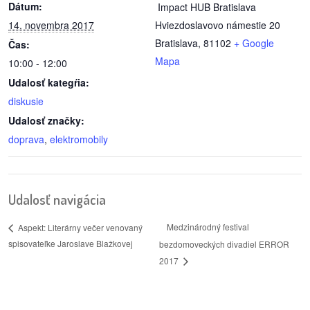
Dátum:
Impact HUB Bratislava
14. novembra 2017
Hviezdoslavovo námestie 20
reklama
Bratislava
,
81102
+ Google
Čas:
Mapa
10:00 - 12:00
Udalosť kategŕia:
diskusie
Udalosť značky:
doprava
,
elektromobily
Udalosť navigácia
Medzinárodný festival
Aspekt: Literárny večer venovaný
spisovateľke Jaroslave Blažkovej
bezdomoveckých divadiel ERROR
2017