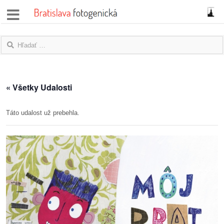
správy
fotoflešky
názory
« Všetky Udalosti
|
blogy
Táto udalost už prebehla.
rozhovory
fotky
protesty
granty