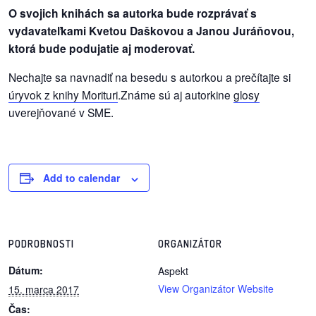
/
O svojich knihách sa autorka bude rozprávať s
výstavy
vydavateľkami Kvetou Daškovou a Janou Juráňovou,
ktorá bude podujatie aj moderovať.
o
nás
Nechajte sa navnadiť na besedu s autorkou a prečítajte si
úryvok z knihy Morituri
.Známe sú aj autorkine
glosy
podpora
uverejňované v SME.
podporte
nás
Add to calendar
podporili
nás
autorské
PODROBNOSTI
ORGANIZÁTOR
zázemie
Dátum:
Aspekt
View Organizátor Website
15. marca 2017
kontaktujte
Čas:
nás