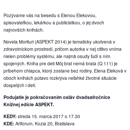
dobrá
Pozývame vás na besedu s Elenou Elekovou,
prax
spisovateľkou, lekárkou a publicistkou, o jej dvoch
najnovších knihách.
práca
Novela Morituri (ASPEKT 2014) je tematicky ukotvená v
zdravotníckom prostredí, pričom autorka v nej citlivo vníma
odkazy
nielen problémy systému, ale najmä osudy ľudí s ním
petície
spojených. Kniha pre deti Môj brat nemá brata (Q 111) je
príbehom chlapca, ktorý zostane bez rodiny. Elena Eleková v
z
oboch knihách pútavo rozkrýva neľahké životné situácie
médií
dospelých i detí.
Podujatie je pokračovaním osláv dvadsaťročnice
videá
Knižnej edície ASPEKT.
vychádzky
KEDY:
streda 15. marca 2017 o 17.30
/
KDE:
Artforum, Kozia 20, Bratislava
knihy