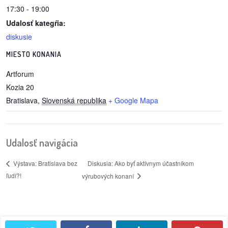
17:30 - 19:00
reklama
Udalosť kategŕia:
diskusie
MIESTO KONANIA
Artforum
Kozia 20
Bratislava
,
Slovenská republika
+ Google Mapa
Udalosť navigácia
Diskusia: Ako byť aktívnym účastníkom
Výstava: Bratislava bez
ľudí?!
výrubových konaní