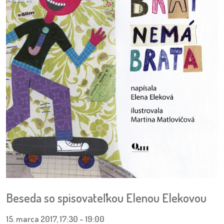
pozvánky
Historický
kalendár
zákony
mestské
časti
kauzy
konania
stavebné
konania
Beseda so spisovateľkou Elenou Elekovou
pripomienkové
15. marca 2017, 17:30
-
19:00
konania