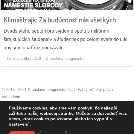
pozvánky
Klimaštrajk: Za budúcnosť nás všetkých
Historický
kalendár
Dvadsiateho septembra vyjdeme spolu s miliónmi
štrajkujúcich študentov a študentiek po celom svete do ulíc,
zákony
aby sme opäť raz poukázali…
mestské
16. septembra 2019
Bratislava fotogenická
časti
kauzy
konania
© 2016 - 2021 Bratislava fotogenická Hana Fábry. Všetky práva
vyhradené.
stavebné
podmienky používania
|
ochrana osobných údajov
|
súhlas s používaním
Používame cookies, aby sme vám poskytli čo najlepší
konania
cookies
zážitok z našej webovej stránky. Môžete sa dozvedieť viac
o tom, ktoré cookies používame, alebo ich vypnúť v
nastavení
.
pripomienkové
konania