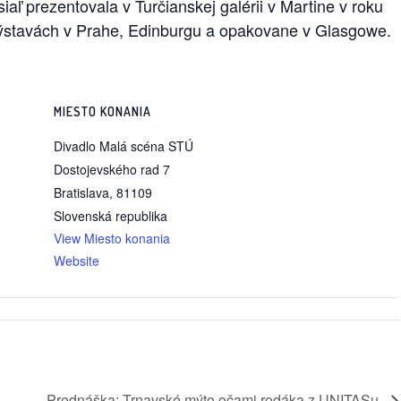
ľ prezentovala v Turčianskej galérii v Martine v roku
a výstavách v Prahe, Edinburgu a opakovane v Glasgowe.
MIESTO KONANIA
Divadlo Malá scéna STÚ
Dostojevského rad 7
Bratislava
,
81109
Slovenská republika
View Miesto konania
Website
Prednáška: Trnavské mýto očami rodáka z UNITASu