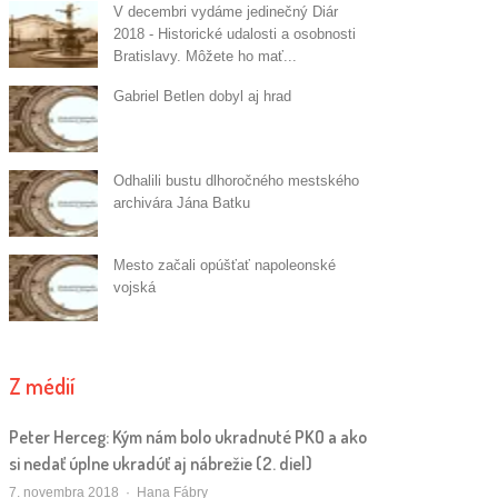
V decembri vydáme jedinečný Diár
2018 - Historické udalosti a osobnosti
Bratislavy. Môžete ho mať...
Gabriel Betlen dobyl aj hrad
Odhalili bustu dlhoročného mestského
archivára Jána Batku
Mesto začali opúšťať napoleonské
vojská
Z médií
Peter Herceg: Kým nám bolo ukradnuté PKO a ako
si nedať úplne ukradúť aj nábrežie (2. diel)
Autor/ka
7. novembra 2018
Hana Fábry