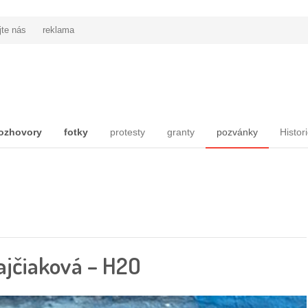
jte nás
reklama
ozhovory
fotky
protesty
granty
pozvánky
Histor
ajčiaková – H2O