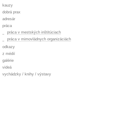
kauzy
dobrá prax
adresár
práca
práca v mestských inštitúciach
práca v mimovládnych organizáciách
odkazy
z médií
galérie
videá
vychádzky / knihy / výstavy