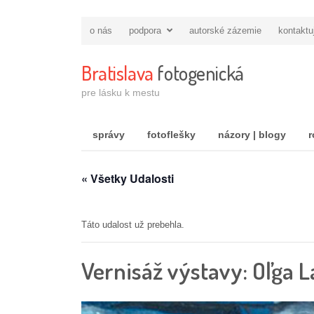
o nás
podpora
autorské zázemie
kontaktu
Bratislava
fotogenická
pre lásku k mestu
správy
fotoflešky
názory | blogy
r
« Všetky Udalosti
Táto udalost už prebehla.
Vernisáž výstavy: Oľga L