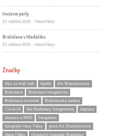
Invázne perly
Autor/ka
23. októbra 2018
Hana Fábry
Bratislava v hľadáčiku
Autor/ka
23. októbra 2018
Hana Fábry
Značky
Ako sa hrali naši
Apollo
Ars Bratislavensis
Bratislava
Bratislava fotogenická
Bratislava otvorene
Bratislavská sedma
Covid-19
diár Bratislavy fotogenickej
doprava
doprava a MHD
fotogaléria
fotografie Hany Fábry
grant Ars Bratislavensis
Hana Fábry
Historický kalendár Bratislavy