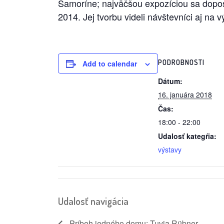
Šamoríne; najväčšou expozíciou sa doposia
2014. Jej tvorbu videli návštevníci aj n
PODROBNOSTI
Add to calendar
Dátum:
16. januára 2018
Čas:
18:00 - 22:00
Udalosť kategŕia:
výstavy
Udalosť navigácia
Príbeh jedného domu: Tuvia Rübner