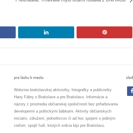
book
linkedin
pinterest
pre lásku k mestu
sled
Webzine bratislavskej aktivistky, fotografky a publicistky
Hany Fábry o Bratislave a pre Bratislavu. Informácie a
názory z prostredia občianskej spoločnosti bez prifarbovania
developermi a politickými bábkami. Aktivity občianskych
iniciatív, združení, jednotlivcov či ad hoc spojení s jediným
cieľom: spojiť ľudí, ktorých srdcia bijú pre Bratislavu.