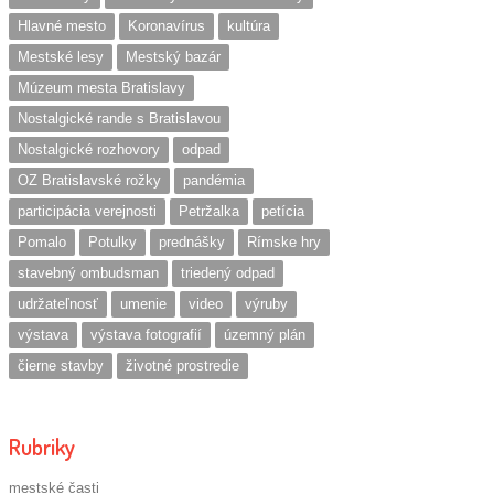
Hlavné mesto
Koronavírus
kultúra
Mestské lesy
Mestský bazár
Múzeum mesta Bratislavy
Nostalgické rande s Bratislavou
Nostalgické rozhovory
odpad
OZ Bratislavské rožky
pandémia
participácia verejnosti
Petržalka
petícia
Pomalo
Potulky
prednášky
Rímske hry
stavebný ombudsman
triedený odpad
udržateľnosť
umenie
video
výruby
výstava
výstava fotografií
územný plán
čierne stavby
životné prostredie
Rubriky
mestské časti