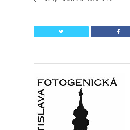
twitter
face