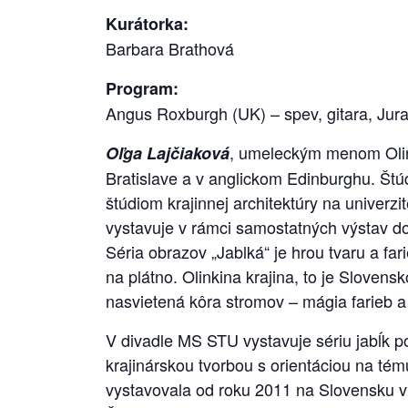
Kurátorka:
Barbara Brathová
Program:
Angus Roxburgh (UK) – spev, gitara, Juraj
, umeleckým menom Olinka
Oľga Lajčiaková
Bratislave a v anglickom Edinburghu. Štú
štúdiom krajinnej architektúry na univerz
vystavuje v rámci samostatných výstav dom
Séria obrazov „Jablká“ je hrou tvaru a far
na plátno. Olinkina krajina, to je Sloven
nasvietená kôra stromov – mágia farieb a
V divadle MS STU vystavuje sériu jabĺk p
krajinárskou tvorbou s orientáciou na t
vystavovala od roku 2011 na Slovensku v 