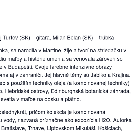
 Turtev (SK) – gitara, Milan Belan (SK) – trúbka
, sa narodila v Martine, žije a tvorí na striedačku v
diu maľby a histórie umenia sa venovala zároveň so
ite v Budapešti. Svoje farebne intenzívne obrazy
a aj v zahraničí. Jej hlavné témy sú Jablko a Krajina.
ieb s použitím techniky oleja (a kombinovanej techniky)
sko, Hebridské ostrovy, Edinburghská botanická záhrada,
 svetla v maľbe na dosku a plátno.
oslednýkrát, pričom kolekcia je kombinovaná
ému vody, nazvaná príznačne ako expozícia H2O. Autorka
Bratislave, Trnave, Liptovskom Mikuláši, Košiciach,