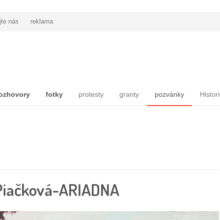
jte nás
reklama
ozhovory
fotky
protesty
granty
pozvánky
Histor
 Piačková-ARIADNA