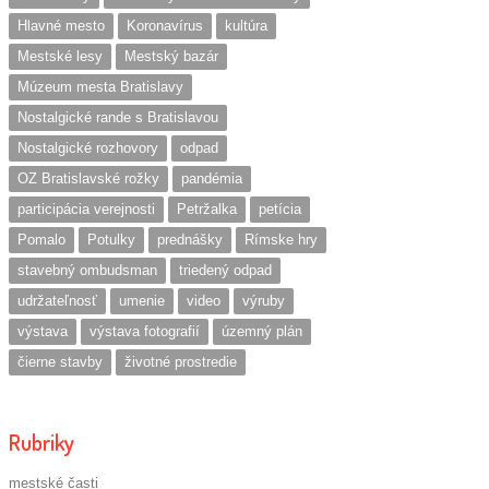
Hlavné mesto
Koronavírus
kultúra
Mestské lesy
Mestský bazár
Múzeum mesta Bratislavy
Nostalgické rande s Bratislavou
Nostalgické rozhovory
odpad
OZ Bratislavské rožky
pandémia
participácia verejnosti
Petržalka
petícia
Pomalo
Potulky
prednášky
Rímske hry
stavebný ombudsman
triedený odpad
udržateľnosť
umenie
video
výruby
výstava
výstava fotografií
územný plán
čierne stavby
životné prostredie
Rubriky
mestské časti