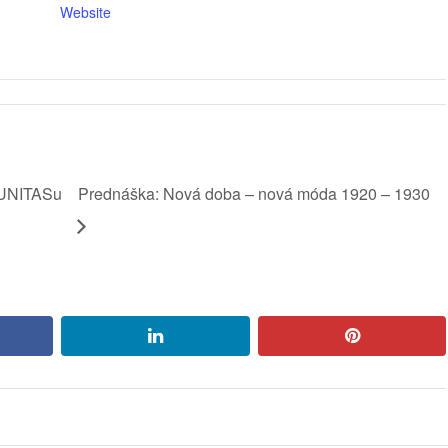
Website
 UNITASu
Prednáška: Nová doba – nová móda 1920 – 1930
book
linkedin
pinterest