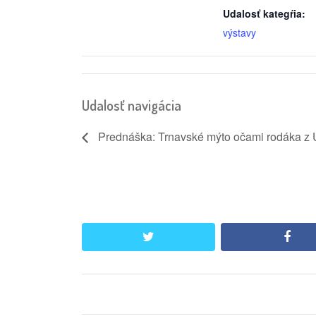
Udalosť kategŕia:
výstavy
Udalosť navigácia
Prednáška: Trnavské mýto očami rodáka z
twitter
face