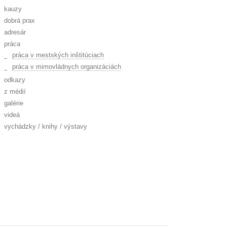
kauzy
dobrá prax
adresár
práca
práca v mestských inštitúciach
práca v mimovládnych organizáciách
odkazy
z médií
galérie
videá
vychádzky / knihy / výstavy