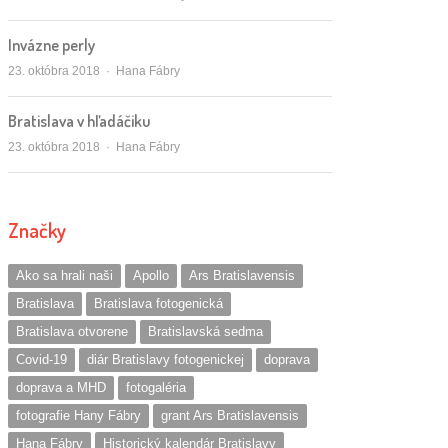
Invázne perly
Autor/ka
23. októbra 2018
Hana Fábry
Bratislava v hľadáčiku
Autor/ka
23. októbra 2018
Hana Fábry
Značky
Ako sa hrali naši
Apollo
Ars Bratislavensis
Bratislava
Bratislava fotogenická
Bratislava otvorene
Bratislavská sedma
Covid-19
diár Bratislavy fotogenickej
doprava
doprava a MHD
fotogaléria
fotografie Hany Fábry
grant Ars Bratislavensis
Hana Fábry
Historický kalendár Bratislavy