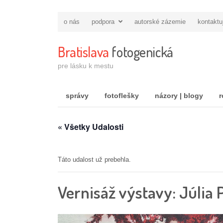
o nás
podpora
autorské zázemie
kontaktu
Bratislava
fotogenická
pre lásku k mestu
správy
fotoflešky
názory | blogy
r
« Všetky Udalosti
Táto udalost už prebehla.
Vernisáž výstavy: Júlia