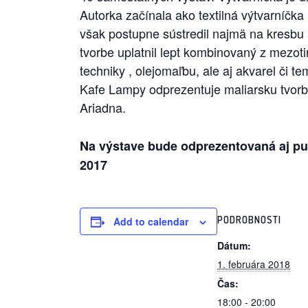
Autorka začínala ako textilná výtvarníčka
však postupne sústredil najmä na kresbu a g
tvorbe uplatnil lept kombinovaný z mezot
techniky , olejomaľbu, ale aj akvarel či 
Kafe Lampy odprezentuje maliarsku tvorbu
Ariadna.
Na výstave bude odprezentovaná aj pub
2017
PODROBNOSTI
Add to calendar
Dátum:
1. februára 2018
Čas:
18:00 - 20:00