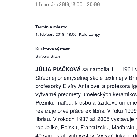
1. februára 2018, 18:00
-
20:00
Termín a miesto:
1. februára 2018, 18.00, Kafé Lampy
Kurátorka výstavy:
Barbara Brath
sa narodila 1.1. 1961 
JÚLIA PIAČKOVÁ
Strednej priemyselnej škole textilnej v 
profesorky Elvíry Antalovej a profesora
výtvarné predmety umeleckých keramikov
Pezinku maľbu, kresbu a úžitkové umenie
realizuje prvé práce ex libris. V roku 19
librisu. V rokoch 1987 až 2005 vystavuje
republike, Poľsku, Francúzsku, Maďarsku, T
40 samostatných výstav. Výtvarníčka je d