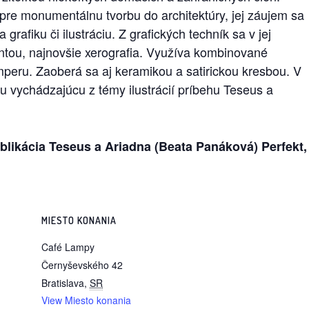
 pre monumentálnu tvorbu do architektúry, jej záujem sa
rafiku či ilustráciu. Z grafických techník sa v jej
intou, najnovšie xerografia. Využíva kombinované
temperu. Zaoberá sa aj keramikou a satirickou kresbou. V
 vychádzajúcu z témy ilustrácií príbehu Teseus a
likácia Teseus a Ariadna (Beata Panáková) Perfekt,
MIESTO KONANIA
Café Lampy
Černyševského 42
Bratislava
,
SR
View Miesto konania