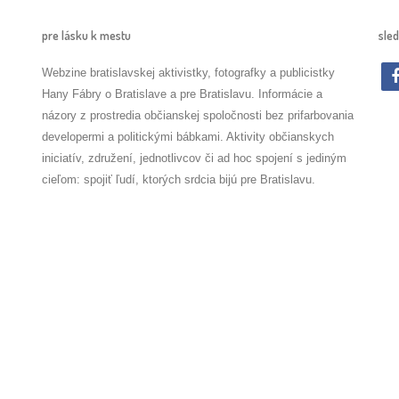
pre lásku k mestu
sled
Webzine bratislavskej aktivistky, fotografky a publicistky
Hany Fábry o Bratislave a pre Bratislavu. Informácie a
názory z prostredia občianskej spoločnosti bez prifarbovania
developermi a politickými bábkami. Aktivity občianskych
iniciatív, združení, jednotlivcov či ad hoc spojení s jediným
cieľom: spojiť ľudí, ktorých srdcia bijú pre Bratislavu.