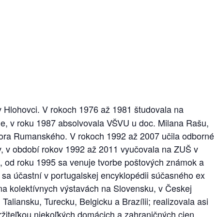
v Hlohovci. V rokoch 1976 až 1981 študovala na
Brne, v roku 1987 absolvovala VŠVU u doc. Milana Rašu,
 Igora Rumanského. V rokoch 1992 až 2007 učila odborné
, v období rokov 1992 až 2011 vyučovala na ZUŠ v
, od roku 1995 sa venuje tvorbe poštových známok a
99 sa účastní v portugalskej encyklopédii súčasného ex
 na kolektívnych výstavách na Slovensku, v Českej
aliansku, Turecku, Belgicku a Brazílii; realizovala asi
ržiteľkou niekoľkých domácich a zahraničných cien.