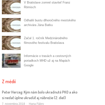
V Bratislave zomrel staviteľ Franz
Römisch
Odhalili bustu dlhoročného mestského
archivára Jána Batku
Začal 1. ročník Medzinárodného
filmového festivalu Bratislava
Informácie o trasách a cestovných
poriadkoch MHD už aj na Mapách
Google
Z médií
Peter Herceg: Kým nám bolo ukradnuté PKO a ako
si nedať úplne ukradúť aj nábrežie (2. diel)
Autor/ka
7. novembra 2018
Hana Fábry