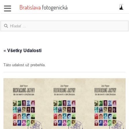
správy
fotoflešky
názory
« Všetky Udalosti
|
blogy
Táto udalost už prebehla.
rozhovory
fotky
protesty
granty