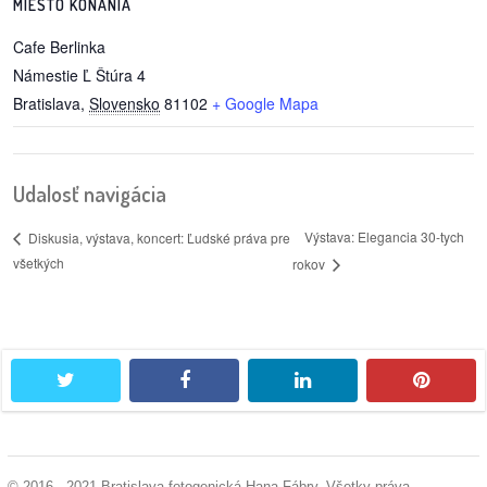
MIESTO KONANIA
reklama
Cafe Berlinka
Námestie Ľ Štúra 4
Bratislava
,
Slovensko
81102
+ Google Mapa
Udalosť navigácia
Výstava: Elegancia 30-tych
Diskusia, výstava, koncert: Ľudské práva pre
všetkých
rokov
twitter
facebook
linkedin
pintere
© 2016 - 2021 Bratislava fotogenická Hana Fábry. Všetky práva