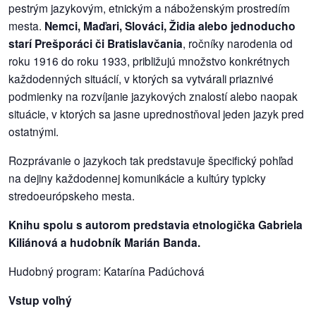
pestrým jazykovým, etnickým a náboženským prostredím
mesta.
Nemci, Maďari, Slováci, Židia alebo jednoducho
dobrá
starí Prešporáci či Bratislavčania
, ročníky narodenia od
prax
roku 1916 do roku 1933, približujú množstvo konkrétnych
každodenných situácií, v ktorých sa vytvárali priaznivé
práca
podmienky na rozvíjanie jazykových znalostí alebo naopak
situácie, v ktorých sa jasne uprednostňoval jeden jazyk pred
odkazy
ostatnými.
petície
Rozprávanie o jazykoch tak predstavuje špecifický pohľad
na dejiny každodennej komunikácie a kultúry typicky
z
stredoeurópskeho mesta.
médií
Knihu spolu s autorom predstavia etnologička Gabriela
videá
Kiliánová a hudobník Marián Banda.
Hudobný program: Katarína Padúchová
vychádzky
/
Vstup voľný
knihy