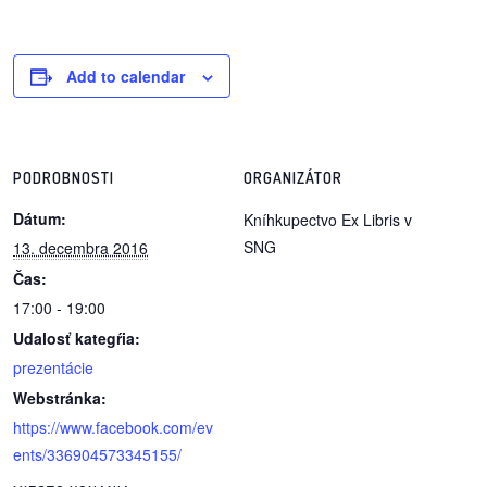
/
výstavy
Add to calendar
o
nás
podpora
PODROBNOSTI
ORGANIZÁTOR
Dátum:
podporte
Kníhkupectvo Ex Libris v
nás
SNG
13. decembra 2016
Čas:
podporili
17:00 - 19:00
nás
Udalosť kategŕia:
prezentácie
autorské
Webstránka:
zázemie
https://www.facebook.com/ev
kontaktujte
ents/336904573345155/
nás