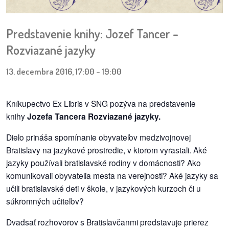
pozvánky
Predstavenie knihy: Jozef Tancer –
Historický
kalendár
Rozviazané jazyky
zákony
13. decembra 2016, 17:00
-
19:00
mestské
Kníkupectvo Ex Libris v SNG pozýva na predstavenie
časti
knihy
Jozefa Tancera Rozviazané jazyky.
kauzy
Dielo prináša spomínanie obyvateľov medzivojnovej
Bratislavy na jazykové prostredie, v ktorom vyrastali. Aké
konania
jazyky používali bratislavské rodiny v domácnosti? Ako
komunikovali obyvatelia mesta na verejnosti? Aké jazyky sa
stavebné
učili bratislavské deti v škole, v jazykových kurzoch či u
konania
súkromných učiteľov?
pripomienkové
Dvadsať rozhovorov s Bratislavčanmi predstavuje prierez
konania