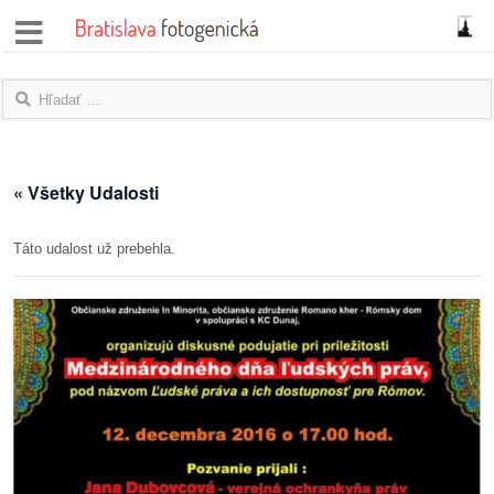
správy
fotoflešky
názory
« Všetky Udalosti
|
blogy
Táto udalost už prebehla.
rozhovory
fotky
protesty
granty