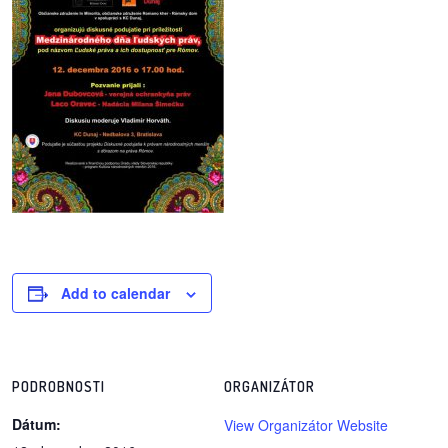
/
výstavy
o
nás
podpora
podporte
nás
podporili
Add to calendar
nás
autorské
zázemie
PODROBNOSTI
ORGANIZÁTOR
kontaktujte
Dátum:
View Organizátor Website
nás