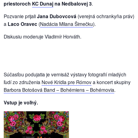
priestoroch
KC Dunaj
na Nedbalovej 3
.
dobrá
Pozvanie prijali
Jana Dubovcová
(verejná ochrankyňa práv)
prax
a
Laco Oravec
(
Nadácia Milana Šimečku
).
Diskusiu moderuje Vladimír Horváth.
práca
odkazy
petície
Súčasťou podujatia je vernisáž výstavy fotografií mladých
z
ľudí zo združenia
Nové Krídla pre Rómov
a koncert skupiny
médií
Barbora Botošová Band – Bohémiens – Bohémovia
.
Vstup je voľný.
videá
vychádzky
/
knihy