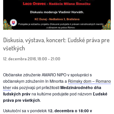
pozvánky
Historický
kalendár
zákony
Diskusia, výstava, koncert: Ľudské práva pre
mestské
všetkých
časti
12. decembra 2016, 18:00
-
21:00
kauzy
Občianske združenie AMARO NIPO v spolupráci s
konania
občianskym združením In Minorita a
Rómsky dom – Romano
kher
vás pozývajú pri príležitosti
Medzinárodného dňa
stavebné
ľudských práv
na kultúrne podujatie pod názvom
Ľudské
konania
práva pre všetkých
.
pripomienkové
Uskutoční sa v pondelok
12. decembra o 18:00 v
konania