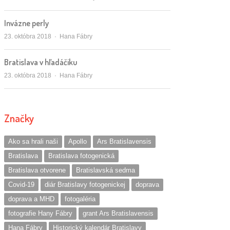
Invázne perly
Autor/ka
23. októbra 2018
Hana Fábry
Bratislava v hľadáčiku
Autor/ka
23. októbra 2018
Hana Fábry
Značky
Ako sa hrali naši
Apollo
Ars Bratislavensis
Bratislava
Bratislava fotogenická
Bratislava otvorene
Bratislavská sedma
Covid-19
diár Bratislavy fotogenickej
doprava
doprava a MHD
fotogaléria
fotografie Hany Fábry
grant Ars Bratislavensis
Hana Fábry
Historický kalendár Bratislavy