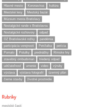
Hlavné mesto
Koronavírus
kultúra
Mestské lesy
Mestský bazár
Múzeum mesta Bratislavy
Nostalgické rande s Bratislavou
Nostalgické rozhovory
odpad
OZ Bratislavské rožky
pandémia
participácia verejnosti
Petržalka
petícia
Pomalo
Potulky
prednášky
Rímske hry
stavebný ombudsman
triedený odpad
udržateľnosť
umenie
video
výruby
výstava
výstava fotografií
územný plán
čierne stavby
životné prostredie
Rubriky
mestské časti