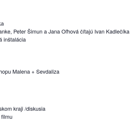
ka
nke, Peter Šimun a Jana Oľhová čítajú Ivan Kadlečíka
 inštalácia
hopu Malena + Sevdaliza
skom kraji /diskusia
 filmu