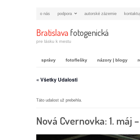
o nás
podpora
autorské zázemie
kontaktu
Bratislava
fotogenická
pre lásku k mestu
správy
fotoflešky
názory | blogy
r
« Všetky Udalosti
Táto udalost už prebehla.
Nová Cvernovka: 1. máj –