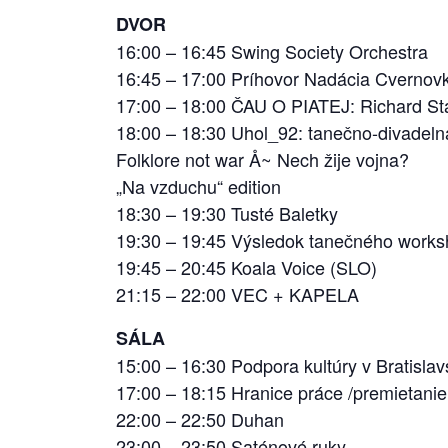
DVOR
16:00 – 16:45 Swing Society Orchestra
16:45 – 17:00 Príhovor Nadácia Cvernov
17:00 – 18:00 ČAU O PIATEJ: Richard Sta
18:00 – 18:30 Uhol_92: tanečno-divadelná
Folklore not war Å~ Nech žije vojna?
„Na vzduchu“ edition
18:30 – 19:30 Tusté Baletky
19:30 – 19:45 Výsledok tanečného works
19:45 – 20:45 Koala Voice (SLO)
21:15 – 22:00 VEC + KAPELA
SÁLA
15:00 – 16:30 Podpora kultúry v Bratislav
17:00 – 18:15 Hranice práce /premietanie
22:00 – 22:50 Duhan
23:00 – 23:50 Saténové ruky