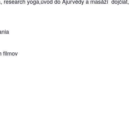
ia, research yoga,úvod do Ajurvédy a masáží dojčiat,
ania
 filmov