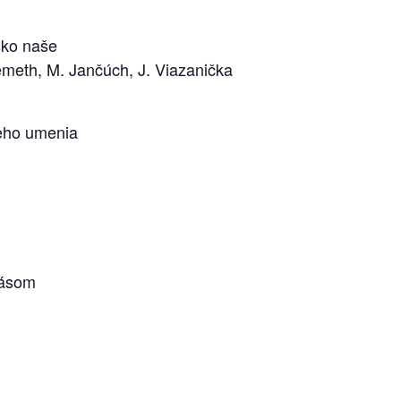
sko naše
meth, M. Jančúch, J. Viazanička
neho umenia
hásom