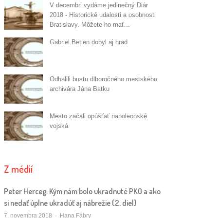
V decembri vydáme jedinečný Diár
2018 - Historické udalosti a osobnosti
Bratislavy. Môžete ho mať...
Gabriel Betlen dobyl aj hrad
Odhalili bustu dlhoročného mestského
archivára Jána Batku
Mesto začali opúšťať napoleonské
vojská
Z médií
Peter Herceg: Kým nám bolo ukradnuté PKO a ako
si nedať úplne ukradúť aj nábrežie (2. diel)
Autor/ka
7. novembra 2018
Hana Fábry