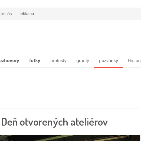
jte nás
reklama
ozhovory
fotky
protesty
granty
pozvánky
Histor
 Deň otvorených ateliérov