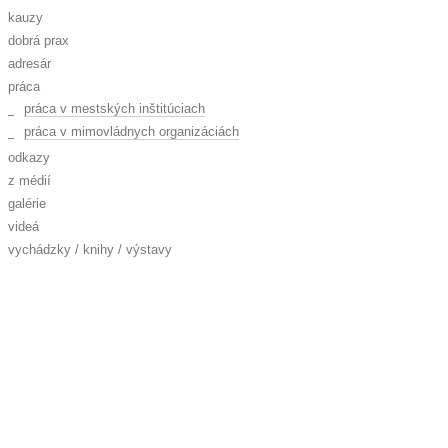
kauzy
dobrá prax
adresár
práca
práca v mestských inštitúciach
práca v mimovládnych organizáciách
odkazy
z médií
galérie
videá
vychádzky / knihy / výstavy