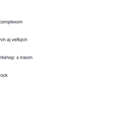
B-complexom
ých aj veľkých
orkshop: s Insom
rock