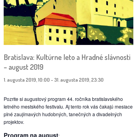
pozvánky
Historický
kalendár
zákony
mestské
Bratislava: Kultúrne leto a Hradné slávnosti
časti
– august 2019
kauzy
1. augusta 2019, 10:00
-
31. augusta 2019, 23:30
konania
Pozrite si augustový program 44. ročníka bratislavského
letného mestského festivalu. Aj tento rok vás čakajú mesiace
stavebné
plné zaujímavých hudobných, tanečných a divadelných
konania
projektov.
pripomienkové
Program na august
:
konania