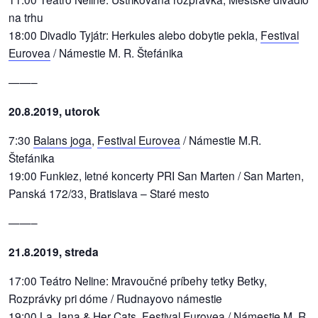
na trhu
18:00 Divadlo Tyjátr: Herkules alebo dobytie pekla,
Festival
Eurovea
/ Námestie M. R. Štefánika
——–
20.8.2019, utorok
7:30
Balans joga
,
Festival Eurovea
/ Námestie M.R.
Štefánika
19:00 Funkiez, letné koncerty PRI San Marten / San Marten,
Panská 172/33, Bratislava – Staré mesto
——–
21.8.2019, streda
17:00 Teátro Neline: Mravoučné príbehy tetky Betky,
Rozprávky pri dóme / Rudnayovo námestie
19:00 La Jana & Her Cats,
Festival Eurovea
/ Námestie M. R.