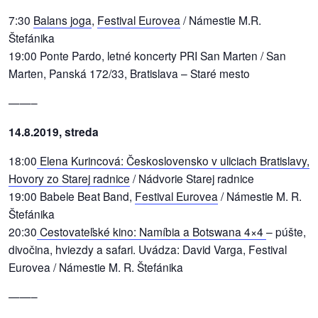
7:30
Balans joga
,
Festival Eurovea
/ Námestie M.R.
Štefánika
19:00 Ponte Pardo, letné koncerty PRI San Marten / San
Marten, Panská 172/33, Bratislava – Staré mesto
——–
14.8.2019, streda
18:00
Elena Kurincová: Československo v uliciach Bratislavy,
Hovory zo Starej radnice
/ Nádvorie Starej radnice
19:00 Babele Beat Band,
Festival Eurovea
/ Námestie M. R.
Štefánika
20:30
Cestovateľské kino: Namíbia a Botswana 4×4
– púšte,
divočina, hviezdy a safari. Uvádza: David Varga, Festival
Eurovea / Námestie M. R. Štefánika
——–