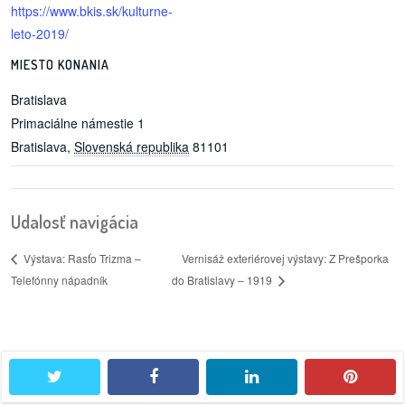
https://www.bkis.sk/kulturne-
leto-2019/
MIESTO KONANIA
Bratislava
Primaciálne námestie 1
Bratislava
,
Slovenská republika
81101
Udalosť navigácia
Vernisáž exteriérovej výstavy: Z Prešporka
Výstava: Rasťo Trizma –
Telefónny nápadník
do Bratislavy – 1919
twitter
facebook
linkedin
pintere