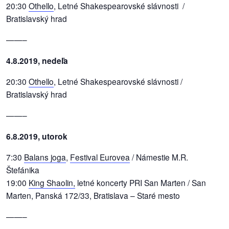
20:30
Othello
, Letné Shakespearovské slávnosti /
Bratislavský hrad
reklama
——–
4.8.2019, nedeľa
20:30
Othello
, Letné Shakespearovské slávnosti /
Bratislavský hrad
——–
6.8.2019, utorok
7:30
Balans joga
,
Festival Eurovea
/ Námestie M.R.
Štefánika
19:00
King Shaolin,
letné koncerty PRI San Marten / San
Marten, Panská 172/33, Bratislava – Staré mesto
——–