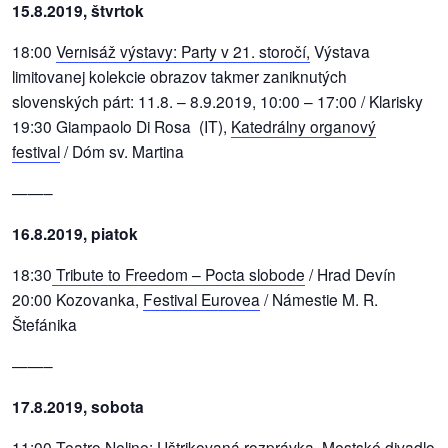
15.8.2019, štvrtok
18:00
Vernisáž výstavy: Party v 21. storočí,
Výstava
limitovanej kolekcie obrazov takmer zaniknutých
slovenských párt: 11.8. – 8.9.2019, 10:00 – 17:00 / Klarisky
19:30 Giampaolo Di Rosa (IT),
Katedrálny organový
festival
/ Dóm sv. Martina
——–
16.8.2019, piatok
18:30
Tribute to Freedom – Pocta slobode
/ Hrad Devín
20:00 Kozovanka,
Festival Eurovea
/ Námestie M. R.
Štefánika
——–
17.8.2019, sobota
11:00 Teatro Neline: Uštrikovaná rozprávka, Mestské divadlo