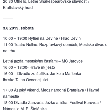
20:30
Othello
, Letné Shakespearovské slávnosti /
/
Bratislavský hrad
výstavy
——–
o
nás
3.8.2019, sobota
10:00 – 19:00
Rytieri na Devíne
/ Hrad Devín
podpora
11:00 Teatro Neline: Rozprávkový domček, Mestské divadlo
podporte
na trhu
nás
Letná jazda mestskými časťami – MČ Jarovce
16:00 – 18:00- Hravé m(i)esto
podporili
16:00 – Divadlo zo šuflíka: Janko a Marienka
nás
Ihrisko TJ na Ovocnej ulici
autorské
17:00 Ázijský víkend, Medzinárodná Bratislava / Hlavné
zázemie
námestie
18:00 Divadlo Zanzara: Ježko a líška,
Festival Eurovea
/
kontaktujte
Námestie M. R. Štefánika
nás