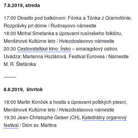
7.8.2019, streda
17:00 Divadlo pod balkónom: Fónka a Tónka z Gramofónie,
Rozprávky pri dóme / Rudnayovo námestie
18:00 Michal Smetanka s úpravami rusínskeho folklóru,
Menšinové Kultúrne leto / Hviezdoslavovo námestie
20:30
Cestovateľské kino: Írsko
– smaragdový ostrov.
Uvádza: Marianna Hozlárová, Festival Eurovea / Námestie
M. R. Štefánika
——–
8.8.2019, štvrtok
18:00 Martin Konček a hostia s úpravami poľských piesní,
Menšinové Kultúrne leto / Hviezdoslavovo námestie
19:30 Jean-Christophe Geiser (CH),
Katedrálny organový
festival
/ Dóm sv. Martina
——–