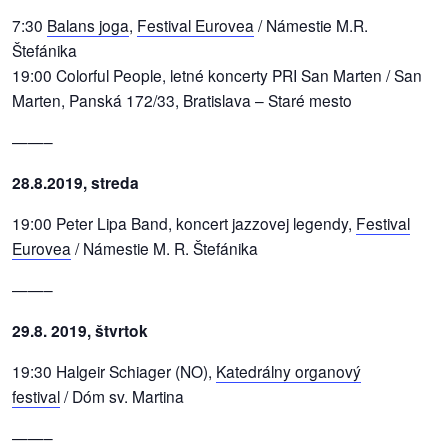
7:30
Balans joga
,
Festival Eurovea
/ Námestie M.R.
Štefánika
19:00 Colorful People, letné koncerty PRI San Marten / San
Marten, Panská 172/33, Bratislava – Staré mesto
——–
28.8.2019, streda
19:00 Peter Lipa Band, koncert jazzovej legendy,
Festival
Eurovea
/ Námestie M. R. Štefánika
——–
29.8. 2019, štvrtok
19:30 Halgeir Schiager (NO),
Katedrálny organový
festival
/ Dóm sv. Martina
——–