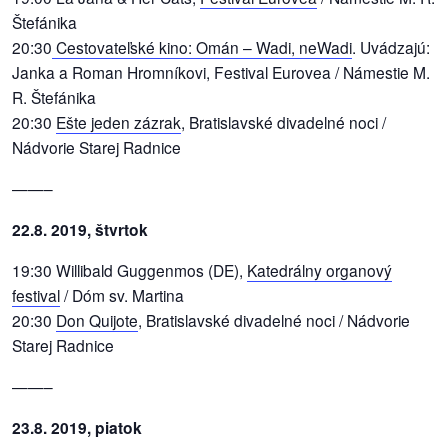
Štefánika
20:30
Cestovateľské kino: Omán – Wadi, neWadi
. Uvádzajú:
Janka a Roman Hromníkovi, Festival Eurovea / Námestie M.
R. Štefánika
20:30
Ešte jeden zázrak
, Bratislavské divadelné noci /
Nádvorie Starej Radnice
——–
22.8. 2019, štvrtok
19:30 Willibald Guggenmos (DE),
Katedrálny organový
festival
/ Dóm sv. Martina
20:30
Don Quijote
, Bratislavské divadelné noci / Nádvorie
Starej Radnice
——–
23.8. 2019, piatok