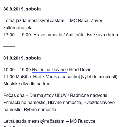
30.8.2019, sobota
Letná jazda mestskými časťami – MČ Rača, Záver
kultúrneho leta
17:00 – 19:00- Hravé m(i)esto / Amfiteáter Knižkova dolina
——–
31.8.2019, sobota
10:00 – 19:00
Rytieri na Devíne
/ Hrad Devín
11:00 MaKiLe: Hadík Vadík a časostroj (výlet do minulosti),
Mestské divadlo na trhu
Počas dňa –
Dni majstrov ÚĽUV
/ Radničné nádvorie,
Primaciálne námestie, Hlavné námestie, Hviezdoslavovo
námestie, Rybné námestie
Letná jazda mestskými časťami – MČ Rusovce