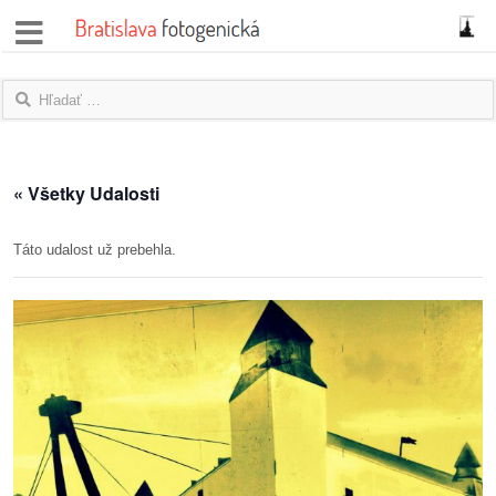
správy
fotoflešky
názory
« Všetky Udalosti
|
blogy
Táto udalost už prebehla.
rozhovory
fotky
protesty
granty