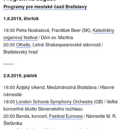
Programy pre mestské časti Bratislavy
dobrá
1.8.2019, štvrtok
prax
19:30 Petra Noskaiová, František Beer (SK),
Katedrálny
práca
organový festival
/ Dóm sv. Martina
20:30
Othello
, Letné Shakespearovské slávnosti /
odkazy
Bratislavský hrad
petície
——-
2.8.2019, piatok
z
médií
16:00 Ázijský víkend, Medzinárodná Bratislava / Hlavné
námestie
videá
19:00
London Schools Symphony Orchestra
(GB) / Veľké
koncertné štúdio Slovenského rozhlasu
vychádzky
20:00 Banda, koncert,
Festival Eurovea
/ Námestie M. R.
/
Štefánika
knihy