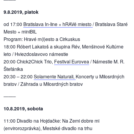
9.8.2019, piatok
od 17:00
Bratislava In-line + hRAVé miesto
/ Bratislava Staré
Mesto + miniBIL
Program: Hravé m(i)esto a Cirkuskus
18:00 Róbert Lakatoš a skupina Rév, Menšinové Kultúrne
leto / Hviezdoslavovo námestie
20:00 Chick2Chick Trio,
Festival Eurovea
/ Námestie M. R.
Štefánika
20:30 – 22:00
Solamente Naturali,
Koncerty u Milosrdných
bratov / Záhrada u Milosrdných bratov
——–
10.8.2019, sobota
11:00 Divadlo na Hojdačke: Na Zemi dobre mi
(envirorozprávka), Mestské divadlo na trhu