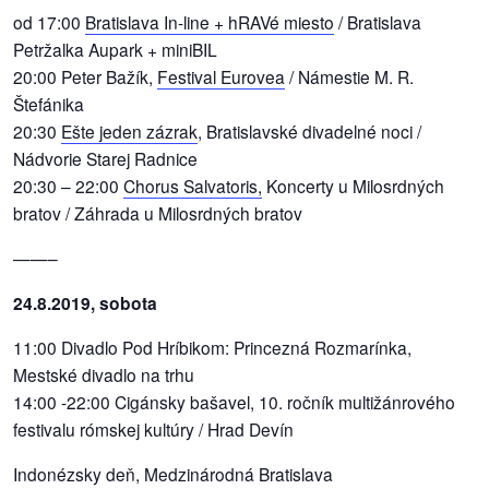
od 17:00
Bratislava In-line + hRAVé miesto
/ Bratislava
Petržalka Aupark + miniBIL
20:00 Peter Bažík,
Festival Eurovea
/ Námestie M. R.
Štefánika
20:30
Ešte jeden zázrak
, Bratislavské divadelné noci /
Nádvorie Starej Radnice
20:30 – 22:00
Chorus Salvatoris,
Koncerty u Milosrdných
bratov / Záhrada u Milosrdných bratov
——–
24.8.2019, sobota
11:00 Divadlo Pod Hríbikom: Princezná Rozmarínka,
Mestské divadlo na trhu
14:00 -22:00 Cigánsky bašavel, 10. ročník multižánrového
festivalu rómskej kultúry / Hrad Devín
Indonézsky deň, Medzinárodná Bratislava