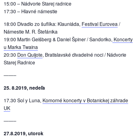
15:00 – Nádvorie Starej radnice
17:30 – Hlavné námestie
18:00 Divadlo zo šuflíka: Klauniáda,
Festival Eurovea
/
Námestie M. R. Štefánika
19:00 Martin Geišberg & Daniel Špiner / Sandoriko,
Koncerty
u Marka Twaina
20:30
Don Quijote
, Bratislavské divadelné noci / Nádvorie
Starej Radnice
——–
25. 8.2019, nedeľa
17.30 Sol y Luna,
Komorné koncerty v Botanickej záhrade
UK
——–
27.8.2019, utorok