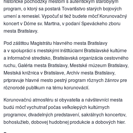
historické pochôdzky mestom s autentickým starobylým
program, o ktorý sa postará Tovarišstvo starých bojových
dobrá
umení a remesiel. Vypočuť si tiež budete môcť Korunovačný
prax
koncert v Dóme sv. Martina, v podaní Speváckeho zboru
mesta Bratislavy.
práca
Pod záštitou Magistrátu hlavného mesta Bratislavy
a v spolupráci s mestskými inštitúciami Bratislavské kultúrne
odkazy
a informačné stredisko, Bratislavská organizácia cestovného
petície
ruchu, Galéria mesta Bratislavy, Mestské múzeum Bratislavy,
Mestská knižnica v Bratislave, Archív mesta Bratislavy,
z
pripravuje hlavné mesto pestrý program rôznych žánrov pre
médií
rôznorodé publikum na tému korunovácií.
Korunovačnú atmosféru si obyvatelia a návštevníci mesta
videá
budú môcť vychutnať počas veľkolepých kultúrnych
programov, divadelných predstavení, sakrálnych koncertov,
vychádzky
/
bohoslužieb, dobovej hudobnej produkcie a dobových hier.
knihy