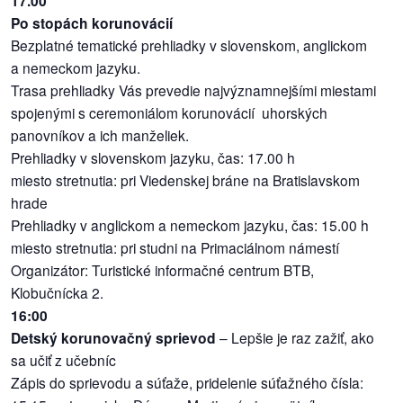
17.00
Po stopách korunovácií
Bezplatné tematické prehliadky v slovenskom, anglickom
a nemeckom jazyku.
Trasa prehliadky Vás prevedie najvýznamnejšími miestami
spojenými s ceremoniálom korunovácií uhorských
panovníkov a ich manželiek.
Prehliadky v slovenskom jazyku, čas: 17.00 h
miesto stretnutia: pri Viedenskej bráne na Bratislavskom
hrade
Prehliadky v anglickom a nemeckom jazyku, čas: 15.00 h
miesto stretnutia: pri studni na Primaciálnom námestí
Organizátor: Turistické informačné centrum BTB,
Klobučnícka 2.
16:00
Detský korunovačný sprievod
– Lepšie je raz zažiť, ako
sa učiť z učebníc
Zápis do sprievodu a súťaže, pridelenie súťažného čísla: