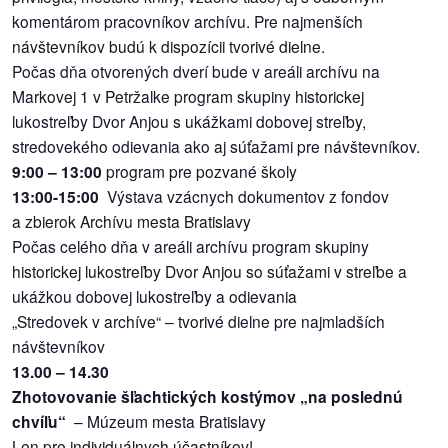
komentárom pracovníkov archívu. Pre najmenších
reklama
návštevníkov budú k dispozícii tvorivé dielne.
Počas dňa otvorených dverí bude v areáli archívu na
Markovej 1 v Petržalke program skupiny historickej
lukostreľby Dvor Anjou s ukážkami dobovej streľby,
stredovekého odievania ako aj súťažami pre návštevníkov.
9:00 – 13:00
program pre pozvané školy
13:00-15:00
Výstava vzácnych dokumentov z fondov
a zbierok Archívu mesta Bratislavy
Počas celého dňa v areáli archívu program skupiny
historickej lukostreľby Dvor Anjou so súťažami v streľbe a
ukážkou dobovej lukostreľby a odievania
„Stredovek v archíve“ – tvorivé dielne pre najmladších
návštevníkov
13.00 – 14.30
Zhotovovanie šľachtických kostýmov „na poslednú
chvíľu“
– Múzeum mesta Bratislavy
Len pre individuálnych účastníkov!