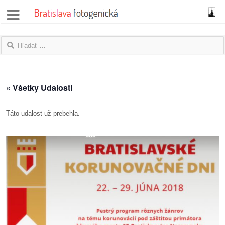
správy
fotoflešky
názory
« Všetky Udalosti
|
blogy
Táto udalost už prebehla.
rozhovory
fotky
protesty
granty