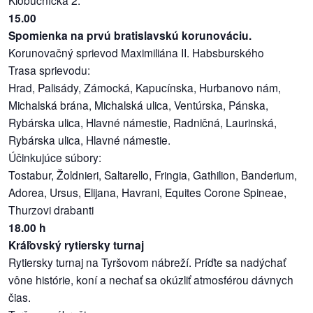
15.00
Spomienka na prvú bratislavskú korunováciu.
Korunovačný sprievod Maximiliána II. Habsburského
Trasa sprievodu:
Hrad, Palisády, Zámocká, Kapucínska, Hurbanovo nám,
Michalská brána, Michalská ulica, Ventúrska, Pánska,
Rybárska ulica, Hlavné námestie, Radničná, Laurinská,
Rybárska ulica, Hlavné námestie.
Účinkujúce súbory:
Tostabur, Žoldnieri, Saltarello, Fringia, Gathilion, Banderium,
Adorea, Ursus, Elijana, Havrani, Equites Corone Spineae,
Thurzovi drabanti
18.00 h
Kráľovský rytiersky turnaj
Rytiersky turnaj na Tyršovom nábreží. Príďte sa nadýchať
vône histórie, koní a nechať sa okúzliť atmosférou dávnych
čias.