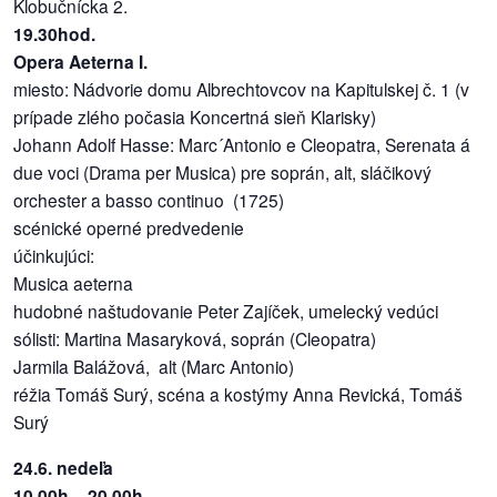
Klobučnícka 2.
19.30hod.
Opera Aeterna I.
miesto: Nádvorie domu Albrechtovcov na Kapitulskej č. 1 (v
prípade zlého počasia Koncertná sieň Klarisky)
Johann Adolf Hasse: Marc´Antonio e Cleopatra, Serenata á
due voci (Drama per Musica) pre soprán, alt, sláčikový
orchester a basso continuo (1725)
scénické operné predvedenie
účinkujúci:
Musica aeterna
hudobné naštudovanie Peter Zajíček, umelecký vedúci
sólisti: Martina Masaryková, soprán (Cleopatra)
Jarmila Balážová, alt (Marc Antonio)
réžia Tomáš Surý, scéna a kostýmy Anna Revická, Tomáš
Surý
24.6. nedeľa
10.00h – 20.00h