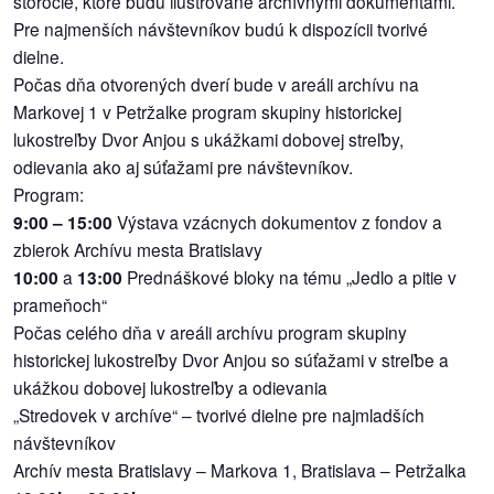
storočie, ktoré budú ilustrované archívnymi dokumentami.
Pre najmenších návštevníkov budú k dispozícii tvorivé
dielne.
Počas dňa otvorených dverí bude v areáli archívu na
Markovej 1 v Petržalke program skupiny historickej
lukostreľby Dvor Anjou s ukážkami dobovej streľby,
odievania ako aj súťažami pre návštevníkov.
Program:
9:00 – 15:00
Výstava vzácnych dokumentov z fondov a
zbierok Archívu mesta Bratislavy
10:00
a
13:00
Prednáškové bloky na tému „Jedlo a pitie v
prameňoch“
Počas celého dňa v areáli archívu program skupiny
historickej lukostreľby Dvor Anjou so súťažami v streľbe a
ukážkou dobovej lukostreľby a odievania
„Stredovek v archíve“ – tvorivé dielne pre najmladších
návštevníkov
Archív mesta Bratislavy – Markova 1, Bratislava – Petržalka