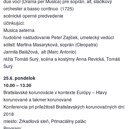
due voci (Drama per Musica) pre soprán, alt, sláčikový
orchester a basso continuo (1725)
scénické operné predvedenie
účinkujúci:
Musica aeterna
hudobné naštudovanie Peter Zajíček, umelecký vedúci
sólisti: Martina Masaryková, soprán (Cleopatra)
Jarmila Balážová, alt (Marc Antonio)
réžia Tomáš Surý, scéna a kostýmy Anna Revická, Tomáš
Surý
25.6. pondelok
10.00 – 13.30​
Bratislavské korunovácie v kontexte Európy – Hlavy
korunované a takmer korunované
Konferencia pri príležitosti Bratislavských korunovačných dní
2018
miesto: Zrkadlová sieň, Primaciálny palác
Program: