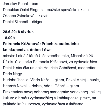
Jaroslav Pehal – bas
Danubius Octet Singers – mužské spevácke okteto
Oksana Zvineková – klavír
Daniel Simandl – dirigent
28.6.2018 štvrtok
18.00h
Petronela Križanová: Príbeh zabudnutého
kníhkupectva. Anton Löwe
miesto: Letná čitáreň U červeného raka, Michalská 26
Účinkujú: autorka Petronela Križanová, za vydavateľstvo
Detail historička umenia Henrieta Gábrišová, moderátor
Dado Nagy
Hudobní hostia: Vlado Križan –gitara, Pavol Matej – husle,
Henrich Novák – dobro, Adam Gábriš – gitara
Prezentácia novej odbornej monografie venovanej knižnej
kultúre a histórii vydavateľskej a kníhkupeckej praxe, na
príklade kníhkupectva, vydavateľstva a tlačiarne