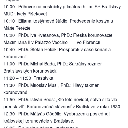
10:00 Príhovor námestníčky primátora hl. m. SR Bratislavy
MUDr. Ivety Plšekovej
10:10 Elijana kostýmové štúdio: Predvedenie kostýmu
Márie Terézie
10:20 PhDr. Iva Kvetanová, PhD.: Freska korunovácie
Maximiliána II v Palazzo Vecchio vo Florencii
10:40 PhDr. Štefan Holčík: Prešporok v čase konania
korunovácií.
11:00 PhDr. Michal Bada, PhD.: Sakrálny rozmer
Bratislavských korunovácií.
11:20 – 11:30 Prestávka
11:30 PhDr. Miroslav Musil, PhD.: Hlavy takmer
korunované.
11:50 PhDr. István Soós: „Kto toto nevidel, sotva si to vie
predstaviť“. Korunovačná slávnosť v Bratislave v roku 1830.
12:30 PhDr. Mátyás Gödölle: Vyobrazenia poslednej
kráľovskej korunovácie v Bratislave.
13:05 Diskusia a závery konferencie