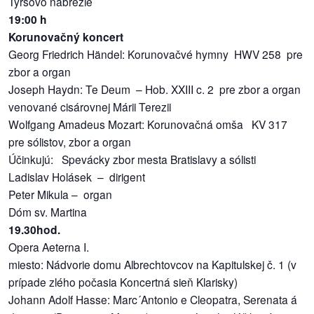
Tyršovo nábrežie
19:00 h
Korunovačný koncert
Georg Friedrich Händel: Korunovačvé hymny HWV 258 pre
zbor a organ
Joseph Haydn: Te Deum – Hob. XXIII c. 2 pre zbor a organ
venované cisárovnej Márii Terezii
Wolfgang Amadeus Mozart: Korunovačná omša KV 317
pre sólistov, zbor a organ
Účinkujú: Spevácky zbor mesta Bratislavy a sólisti
Ladislav Holásek – dirigent
Peter Mikula – organ
Dóm sv. Martina
19.30hod.
Opera Aeterna I.
miesto: Nádvorie domu Albrechtovcov na Kapitulskej č. 1 (v
prípade zlého počasia Koncertná sieň Klarisky)
Johann Adolf Hasse: Marc´Antonio e Cleopatra, Serenata á