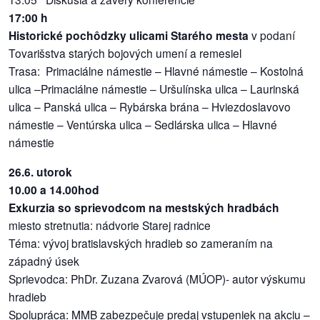
17:00 h
Historické pochôdzky ulicami Starého mesta
v podaní
Tovarišstva starých bojových umení a remesiel
Trasa: Primaciálne námestie – Hlavné námestie – Kostolná
ulica –Primaciálne námestie – Uršulínska ulica – Laurinská
ulica – Panská ulica – Rybárska brána – Hviezdoslavovo
námestie – Ventúrska ulica – Sedlárska ulica – Hlavné
námestie
26.6. utorok
10.00 a 14.00hod
Exkurzia so sprievodcom na mestských hradbách
miesto stretnutia: nádvorie Starej radnice
Téma: vývoj bratislavských hradieb so zameraním na
západný úsek
Sprievodca: PhDr. Zuzana Zvarová (MÚOP)- autor výskumu
hradieb
Spolupráca: MMB zabezpečuje predaj vstupeniek na akciu –