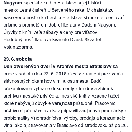
Nagyom
, špeciál z kníh o Bratislave a jej histórii
miesto: Letná čitáreň U červeného raka, Michalská 26
Vaše vedomosti o knihách a Bratislave si môžete otestovať
priamo s promotérom dobrej literatúry Dadom Nagyom.
Úryvky z kníh, veľa zábavy a ceny pre víťazov!
Hudobný hosť: flautové kvarteto Dvesto3kvartet
Vstup zdarma.
23. 6. sobota
Deň otvorených dverí v Archíve mesta Bratislavy
sa
bude v sobotu dňa 23. 6. 2018 niesť v znamení prežívania
slávnostných okamihov v minulosti mesta. Budú
prezentované vybrané dokumenty z fondov a zbierok
archívu (mestské privilégia, mestské knihy, vzácne tlače),
ktoré nebývajú obvykle verejnosti prístupné. Pracovníci
archívu si pre návštevníkov pripravili zaujímavé prednášky z
problematiky vinohradníctva, výroby, predaja a konzumácie
vína, ako aj stravovania v Bratislave od stredoveku až po 20.