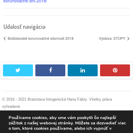
korunovacne-dni-2018/
Udalosť navigácia
Bratislavské korunovačné slávnosti 2018
Výstava: STOPY
twitter
facebook
linkedin
pintere
© 2016 - 2021 Bratislava fotogenická Hana Fábry. Všetky práva
vyhradené.
podmienky používania
|
ochrana osobných údajov
|
súhlas s používaním
Používame cookies, aby sme vám poskytli čo najlepší
cookies
zážitok z našej webovej stránky. Môžete sa dozvedieť viac
o tom, ktoré cookies používame, alebo ich vypnúť v