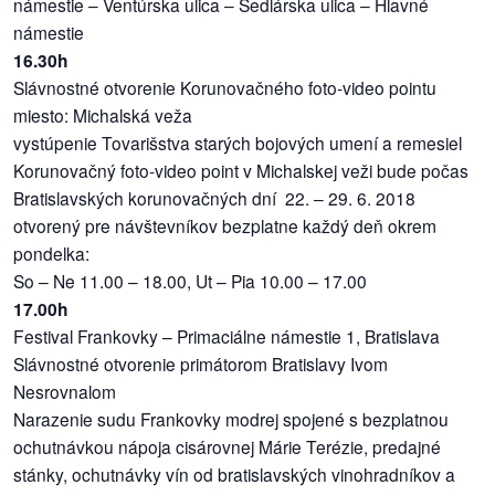
námestie – Ventúrska ulica – Sedlárska ulica – Hlavné
námestie
16.30h
Slávnostné otvorenie Korunovačného foto-video pointu
miesto: Michalská veža
vystúpenie Tovarišstva starých bojových umení a remesiel
Korunovačný foto-video point v Michalskej veži bude počas
Bratislavských korunovačných dní 22. – 29. 6. 2018
otvorený pre návštevníkov bezplatne každý deň okrem
pondelka:
So – Ne 11.00 – 18.00, Ut – Pia 10.00 – 17.00
17.00h
Festival Frankovky – Primaciálne námestie 1, Bratislava
Slávnostné otvorenie primátorom Bratislavy Ivom
Nesrovnalom
Narazenie sudu Frankovky modrej spojené s bezplatnou
ochutnávkou nápoja cisárovnej Márie Terézie, predajné
stánky, ochutnávky vín od bratislavských vinohradníkov a