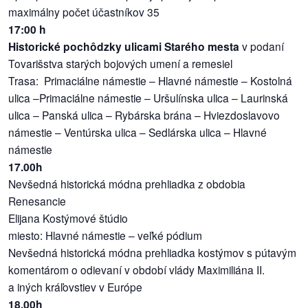
maximálny počet účastníkov 35
17:00 h
Historické pochôdzky ulicami Starého mesta
v podaní
Tovarišstva starých bojových umení a remesiel
Trasa: Primaciálne námestie – Hlavné námestie – Kostolná
ulica –Primaciálne námestie – Uršulínska ulica – Laurinská
ulica – Panská ulica – Rybárska brána – Hviezdoslavovo
námestie – Ventúrska ulica – Sedlárska ulica – Hlavné
námestie
17.00h
Nevšedná historická módna prehliadka z obdobia
Renesancie
Elijana Kostýmové štúdio
miesto: Hlavné námestie – veľké pódium
Nevšedná historická módna prehliadka kostýmov s pútavým
komentárom o odievaní v období vlády Maximiliána II.
a iných kráľovstiev v Európe
18.00h