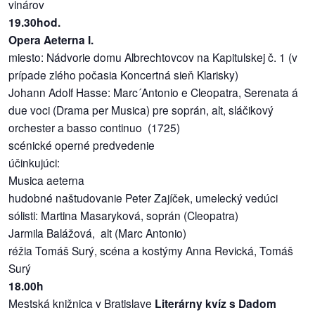
vinárov
19.30hod.
Opera Aeterna I.
miesto: Nádvorie domu Albrechtovcov na Kapitulskej č. 1 (v
prípade zlého počasia Koncertná sieň Klarisky)
Johann Adolf Hasse: Marc´Antonio e Cleopatra, Serenata á
due voci (Drama per Musica) pre soprán, alt, sláčikový
orchester a basso continuo (1725)
scénické operné predvedenie
účinkujúci:
Musica aeterna
hudobné naštudovanie Peter Zajíček, umelecký vedúci
sólisti: Martina Masaryková, soprán (Cleopatra)
Jarmila Balážová, alt (Marc Antonio)
réžia Tomáš Surý, scéna a kostýmy Anna Revická, Tomáš
Surý
18.00h
Mestská knižnica v Bratislave
Literárny kvíz s Dadom