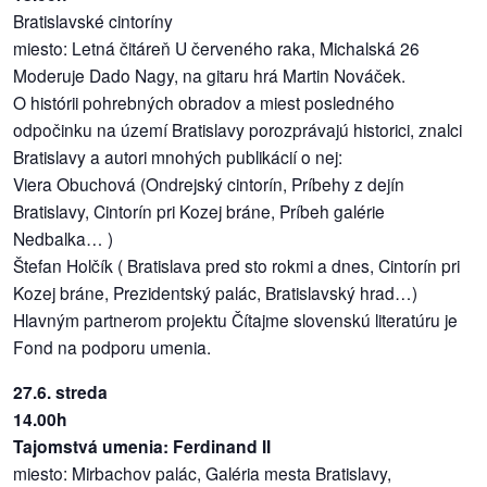
Bratislavské cintoríny
miesto: Letná čitáreň U červeného raka, Michalská 26
Moderuje Dado Nagy, na gitaru hrá Martin Nováček.
O histórii pohrebných obradov a miest posledného
odpočinku na území Bratislavy porozprávajú historici, znalci
Bratislavy a autori mnohých publikácií o nej:
Viera Obuchová (Ondrejský cintorín, Príbehy z dejín
Bratislavy, Cintorín pri Kozej bráne, Príbeh galérie
Nedbalka… )
Štefan Holčík ( Bratislava pred sto rokmi a dnes, Cintorín pri
Kozej bráne, Prezidentský palác, Bratislavský hrad…)
Hlavným partnerom projektu Čítajme slovenskú literatúru je
Fond na podporu umenia.
27.6. streda
14.00h
Tajomstvá umenia: Ferdinand II
miesto: Mirbachov palác, Galéria mesta Bratislavy,