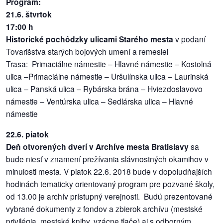
Program:
/
21.6. štvrtok
výstavy
17:00 h
Historické pochôdzky ulicami Starého mesta
v podaní
o
Tovarišstva starých bojových umení a remesiel
nás
Trasa: Primaciálne námestie – Hlavné námestie – Kostolná
ulica –Primaciálne námestie – Uršulínska ulica – Laurinská
podpora
ulica – Panská ulica – Rybárska brána – Hviezdoslavovo
podporte
námestie – Ventúrska ulica – Sedlárska ulica – Hlavné
nás
námestie
22.6. piatok
podporili
Deň otvorených dverí v Archíve mesta Bratislavy
sa
nás
bude niesť v znamení prežívania slávnostných okamihov v
minulosti mesta. V piatok 22.6. 2018 bude v dopoludňajších
autorské
hodinách tematicky orientovaný program pre pozvané školy,
zázemie
od 13.00 je archív prístupný verejnosti. Budú prezentované
kontaktujte
vybrané dokumenty z fondov a zbierok archívu (mestské
nás
privilégia, mestské knihy, vzácne tlače) aj s odborným