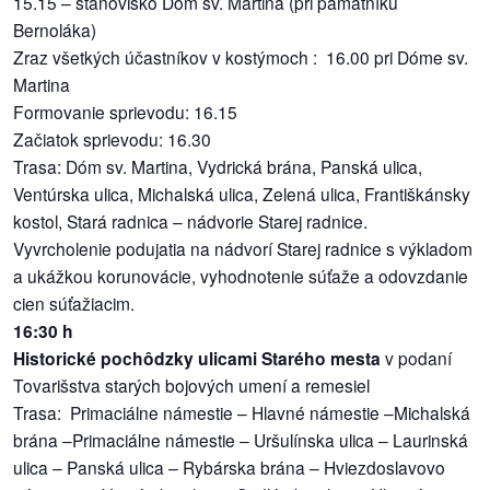
15.15 – stanovisko Dóm sv. Martina (pri pamätníku
Bernoláka)
Zraz všetkých účastníkov v kostýmoch : 16.00 pri Dóme sv.
Martina
Formovanie sprievodu: 16.15
Začiatok sprievodu: 16.30
Trasa: Dóm sv. Martina, Vydrická brána, Panská ulica,
Ventúrska ulica, Michalská ulica, Zelená ulica, Františkánsky
kostol, Stará radnica – nádvorie Starej radnice.
Vyvrcholenie podujatia na nádvorí Starej radnice s výkladom
a ukážkou korunovácie, vyhodnotenie súťaže a odovzdanie
cien súťažiacim.
16:30 h
Historické pochôdzky ulicami Starého mesta
v podaní
Tovarišstva starých bojových umení a remesiel
Trasa: Primaciálne námestie – Hlavné námestie –Michalská
brána –Primaciálne námestie – Uršulínska ulica – Laurinská
ulica – Panská ulica – Rybárska brána – Hviezdoslavovo