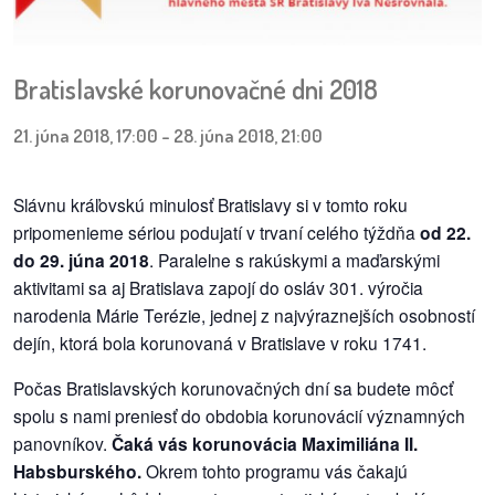
pozvánky
Historický
Bratislavské korunovačné dni 2018
kalendár
21. júna 2018, 17:00
-
28. júna 2018, 21:00
zákony
mestské
Slávnu kráľovskú minulosť Bratislavy si v tomto roku
časti
pripomenieme sériou podujatí v trvaní celého týždňa
od 22.
do 29. júna 2018
. Paralelne s rakúskymi a maďarskými
kauzy
aktivitami sa aj Bratislava zapojí do osláv 301. výročia
narodenia Márie Terézie, jednej z najvýraznejších osobností
konania
dejín, ktorá bola korunovaná v Bratislave v roku 1741.
Počas Bratislavských korunovačných dní sa budete môcť
stavebné
konania
spolu s nami preniesť do obdobia korunovácií významných
panovníkov.
Čaká vás korunovácia Maximiliána II.
pripomienkové
Habsburského.
Okrem tohto programu vás čakajú
konania