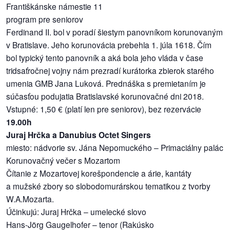
Františkánske námestie 11
program pre seniorov
Ferdinand II. bol v poradí šiestym panovníkom korunovaným
v Bratislave. Jeho korunovácia prebehla 1. júla 1618. Čím
bol typický tento panovník a aká bola jeho vláda v čase
tridsaťročnej vojny nám prezradí kurátorka zbierok starého
umenia GMB Jana Luková. Prednáška s premietaním je
súčasťou podujatia Bratislavské korunovačné dni 2018.
Vstupné: 1,50 € (platí len pre seniorov), bez rezervácie
19.00h
Juraj Hrčka a Danubius Octet Singers
miesto: nádvorie sv. Jána Nepomuckého – Primaciálny palác
Korunovačný večer s Mozartom
Čítanie z Mozartovej korešpondencie a árie, kantáty
a mužské zbory so slobodomurárskou tematikou z tvorby
W.A.Mozarta.
Účinkujú: Juraj Hrčka – umelecké slovo
Hans-Jörg Gaugelhofer – tenor (Rakúsko