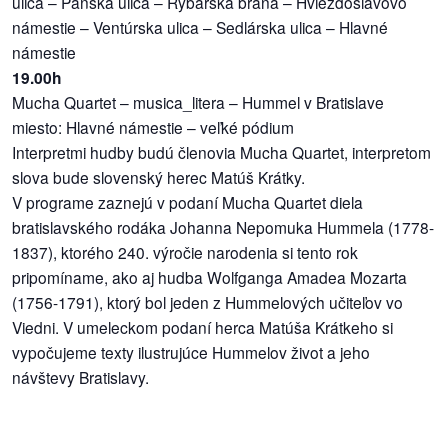
ulica – Panská ulica – Rybárska brána – Hviezdoslavovo
námestie – Ventúrska ulica – Sedlárska ulica – Hlavné
námestie
19.00h
Mucha Quartet – musica_litera – Hummel v Bratislave
miesto: Hlavné námestie – veľké pódium
Interpretmi hudby budú členovia Mucha Quartet, interpretom
slova bude slovenský herec Matúš Krátky.
V programe zaznejú v podaní Mucha Quartet diela
bratislavského rodáka Johanna Nepomuka Hummela (1778-
1837), ktorého 240. výročie narodenia si tento rok
pripomíname, ako aj hudba Wolfganga Amadea Mozarta
(1756-1791), ktorý bol jeden z Hummelových učiteľov vo
Viedni. V umeleckom podaní herca Matúša Krátkeho si
vypočujeme texty ilustrujúce Hummelov život a jeho
návštevy Bratislavy.