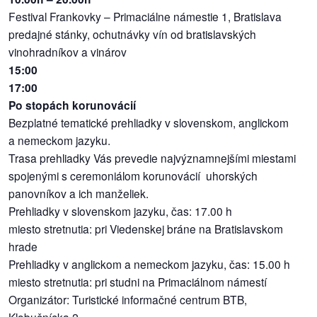
Festival Frankovky – Primaciálne námestie 1, Bratislava
predajné stánky, ochutnávky vín od bratislavských
vinohradníkov a vinárov
15:00
17:00
Po stopách korunovácií
Bezplatné tematické prehliadky v slovenskom, anglickom
a nemeckom jazyku.
Trasa prehliadky Vás prevedie najvýznamnejšími miestami
spojenými s ceremoniálom korunovácií uhorských
panovníkov a ich manželiek.
Prehliadky v slovenskom jazyku, čas: 17.00 h
miesto stretnutia: pri Viedenskej bráne na Bratislavskom
hrade
Prehliadky v anglickom a nemeckom jazyku, čas: 15.00 h
miesto stretnutia: pri studni na Primaciálnom námestí
Organizátor: Turistické informačné centrum BTB,
Klobučnícka 2.