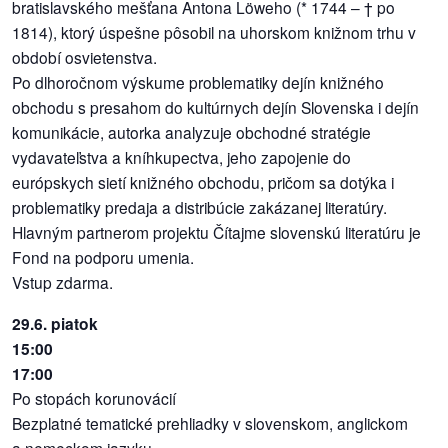
bratislavského mešťana Antona Löweho (* 1744 – † po
1814), ktorý úspešne pôsobil na uhorskom knižnom trhu v
období osvietenstva.
Po dlhoročnom výskume problematiky dejín knižného
obchodu s presahom do kultúrnych dejín Slovenska i dejín
komunikácie, autorka analyzuje obchodné stratégie
vydavateľstva a kníhkupectva, jeho zapojenie do
európskych sietí knižného obchodu, pričom sa dotýka i
problematiky predaja a distribúcie zakázanej literatúry.
Hlavným partnerom projektu Čítajme slovenskú literatúru je
Fond na podporu umenia.
Vstup zdarma.
29.6. piatok
15:00
17:00
Po stopách korunovácií
Bezplatné tematické prehliadky v slovenskom, anglickom
a nemeckom jazyku.