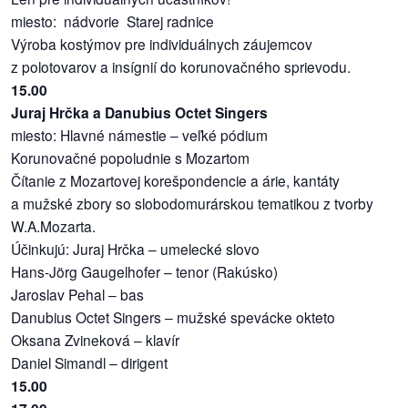
miesto: nádvorie Starej radnice
Výroba kostýmov pre individuálnych záujemcov
z polotovarov a insígnií do korunovačného sprievodu.
15.00
Juraj Hrčka a Danubius Octet Singers
miesto: Hlavné námestie – veľké pódium
Korunovačné popoludnie s Mozartom
Čítanie z Mozartovej korešpondencie a árie, kantáty
a mužské zbory so slobodomurárskou tematikou z tvorby
W.A.Mozarta.
Účinkujú: Juraj Hrčka – umelecké slovo
Hans-Jörg Gaugelhofer – tenor (Rakúsko)
Jaroslav Pehal – bas
Danubius Octet Singers – mužské spevácke okteto
Oksana Zvineková – klavír
Daniel Simandl – dirigent
15.00