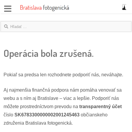
správy
fotoflešky
Operácia bola zrušená.
názory
|
blogy
Pokiaľ sa predsa len rozhodnete podporiť nás, neváhajte.
rozhovory
Aj najmenšia finančná podpora nám pomáha venovať sa
fotky
webu a s ním aj Bratislave – viac a lepšie. Podporiť nás
môžete prostredníctvom prevodu na
transparentný účet
protesty
číslo
SK6783300000002001245463
občianskeho
granty
združenia Bratislava fotogenická.