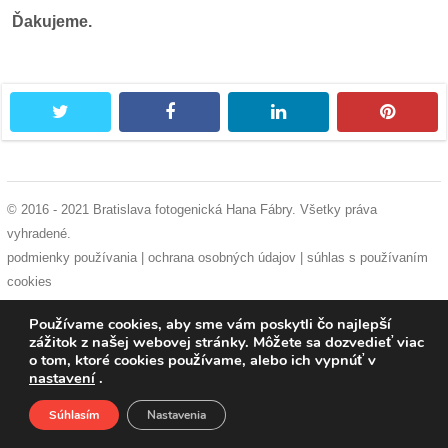
pozvánky
Ďakujeme.
Historický
kalendár
twitter
facebook
linkedin
pintere
zákony
mestské
časti
© 2016 - 2021 Bratislava fotogenická Hana Fábry. Všetky práva
vyhradené.
kauzy
podmienky používania
|
ochrana osobných údajov
|
súhlas s používaním
cookies
konania
Používame cookies, aby sme vám poskytli čo najlepší
zážitok z našej webovej stránky. Môžete sa dozvedieť viac
stavebné
o tom, ktoré cookies používame, alebo ich vypnúť v
konania
nastavení
.
Súhlasím
Nastavenia
pripomienkové
Domov
O nás
Podporte nás
Facebook
konania