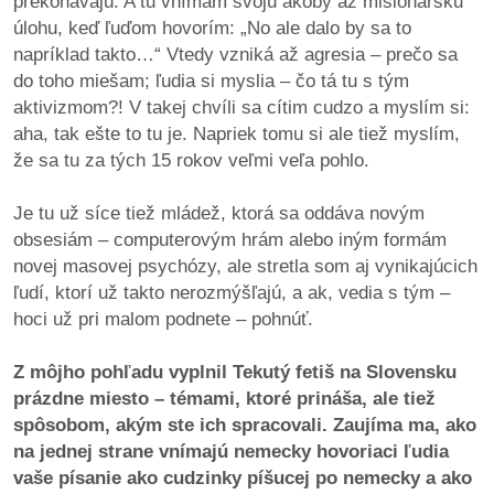
prekonávajú. A tu vnímam svoju akoby až misionársku
úlohu, keď ľuďom hovorím: „No ale dalo by sa to
napríklad takto…“ Vtedy vzniká až agresia – prečo sa
do toho miešam; ľudia si myslia – čo tá tu s tým
aktivizmom?! V takej chvíli sa cítim cudzo a myslím si:
aha, tak ešte to tu je. Napriek tomu si ale tiež myslím,
že sa tu za tých 15 rokov veľmi veľa pohlo.
Je tu už síce tiež mládež, ktorá sa oddáva novým
obsesiám – computerovým hrám alebo iným formám
novej masovej psychózy, ale stretla som aj vynikajúcich
ľudí, ktorí už takto nerozmýšľajú, a ak, vedia s tým –
hoci už pri malom podnete – pohnúť.
Z môjho pohľadu vyplnil Tekutý fetiš na Slovensku
prázdne miesto – témami, ktoré prináša, ale tiež
spôsobom, akým ste ich spracovali. Zaujíma ma, ako
na jednej strane vnímajú nemecky hovoriaci ľudia
vaše písanie ako cudzinky píšucej po nemecky a ako