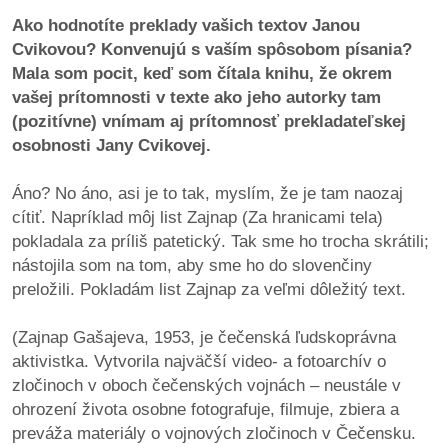
Ako hodnotíte preklady vašich textov Janou
Cvikovou? Konvenujú s vaším spôsobom písania?
Mala som pocit, keď som čítala knihu, že okrem
vašej prítomnosti v texte ako jeho autorky tam
(pozitívne) vnímam aj prítomnosť prekladateľskej
osobnosti Jany Cvikovej.
Áno? No áno, asi je to tak, myslím, že je tam naozaj
cítiť. Napríklad môj list Zajnap (Za hranicami tela)
pokladala za príliš patetický. Tak sme ho trocha skrátili;
nástojila som na tom, aby sme ho do slovenčiny
preložili. Pokladám list Zajnap za veľmi dôležitý text.
(Zajnap Gašajeva, 1953, je čečenská ľudskoprávna
aktivistka. Vytvorila najväčší video- a fotoarchív o
zločinoch v oboch čečenských vojnách – neustále v
ohrození života osobne fotografuje, filmuje, zbiera a
preváža materiály o vojnových zločinoch v Čečensku.