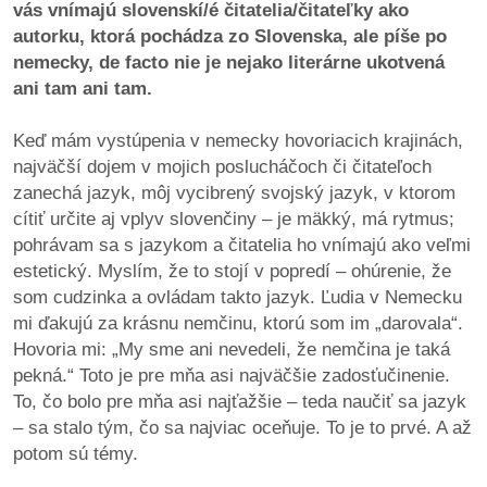
vás vnímajú slovenskí/é čitatelia/čitateľky ako
autorku, ktorá pochádza zo Slovenska, ale píše po
nemecky, de facto nie je nejako literárne ukotvená
ani tam ani tam.
Keď mám vystúpenia v nemecky hovoriacich krajinách,
najväčší dojem v mojich poslucháčoch či čitateľoch
zanechá jazyk, môj vycibrený svojský jazyk, v ktorom
cítiť určite aj vplyv slovenčiny – je mäkký, má rytmus;
pohrávam sa s jazykom a čitatelia ho vnímajú ako veľmi
estetický. Myslím, že to stojí v popredí – ohúrenie, že
som cudzinka a ovládam takto jazyk. Ľudia v Nemecku
mi ďakujú za krásnu nemčinu, ktorú som im „darovala“.
Hovoria mi: „My sme ani nevedeli, že nemčina je taká
pekná.“ Toto je pre mňa asi najväčšie zadosťučinenie.
To, čo bolo pre mňa asi najťažšie – teda naučiť sa jazyk
– sa stalo tým, čo sa najviac oceňuje. To je to prvé. A až
potom sú témy.