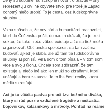
Ženy sú subtílne, sú schopné hovoriť o pravde – ony
reprezentujú civilné obyvateľstvo, pre ktoré je Západ
ochotný niečo urobiť. To je cesta, cez ľudskoprávne
skupiny…
Vojna spôsobila, že novinári a humanitárni pracovníci,
ktorí do Čečenska prišli, domácim ukázali, čo je tretí
sektor, že také niečo vôbec existuje a že sa tiež môžu
organizovať. Občianska spoločnosť sa tam začína
budovať, ajkeď je slabá, ale už tam tie ľudskoprávne
skupiny aspoň sú. Veľa som o tom písala – v tom som
videla svoju úlohu. Chcela som zdôrazniť, že tam
existuje aj niečo iné ako len muži so zbraňami, ktorí
unášajú a berú zajatcov. Je to iba časť reality, ktorú
médiá skresľujú.
Asi je to väčšia pastva pre oči tzv. bežného diváka,
ktorý si rád pozrie vzdialené tragédie a nešťastia,
bojovníkov, kalašnikovy a mŕtvoly. Pohľad na reálne