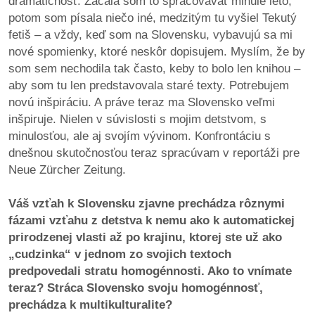
dramatičnosť. Začala som to spracovávať minulé leto,
/
potom som písala niečo iné, medzitým tu vyšiel Tekutý
výstavy
fetiš – a vždy, keď som na Slovensku, vybavujú sa mi
nové spomienky, ktoré neskôr dopisujem. Myslím, že by
o
som sem nechodila tak často, keby to bolo len knihou –
nás
aby som tu len predstavovala staré texty. Potrebujem
novú inšpiráciu. A práve teraz ma Slovensko veľmi
podpora
inšpiruje. Nielen v súvislosti s mojim detstvom, s
minulosťou, ale aj svojím vývinom. Konfrontáciu s
podporte
dnešnou skutočnosťou teraz spracúvam v reportáži pre
nás
Neue Zürcher Zeitung.
podporili
Váš vzťah k Slovensku zjavne prechádza rôznymi
nás
fázami vzťahu z detstva k nemu ako k automatickej
prirodzenej vlasti až po krajinu, ktorej ste už ako
autorské
„cudzinka“ v jednom zo svojich textoch
zázemie
predpovedali stratu homogénnosti. Ako to vnímate
teraz? Stráca Slovensko svoju homogénnosť,
kontaktujte
prechádza k multikulturalite?
nás