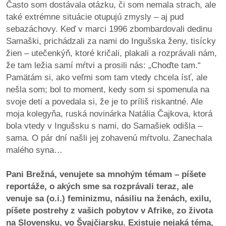
Často som dostávala otázku, či som nemala strach, ale
také extrémne situácie otupujú zmysly – aj pud
sebazáchovy. Keď v marci 1996 zbombardovali dedinu
Samaški, prichádzali za nami do Ingušska ženy, tisícky
žien – utečenkýň, ktoré kričali, plakali a rozprávali nám,
že tam ležia samí mŕtvi a prosili nás: „Choďte tam.“
Pamätám si, ako veľmi som tam vtedy chcela ísť, ale
nešla som; bol to moment, kedy som si spomenula na
svoje deti a povedala si, že je to príliš riskantné. Ale
moja kolegyňa, ruská novinárka Natália Čajkova, ktorá
bola vtedy v Ingušsku s nami, do Samašiek odišla –
sama. O pár dní našli jej zohavenú mŕtvolu. Zanechala
malého syna…
Pani Brežná, venujete sa mnohým témam – píšete
reportáže, o akých sme sa rozprávali teraz, ale
venuje sa (o.i.) feminizmu, násiliu na ženách, exilu,
píšete postrehy z vašich pobytov v Afrike, zo života
na Slovensku, vo Švajčiarsku. Existuje nejaká téma,