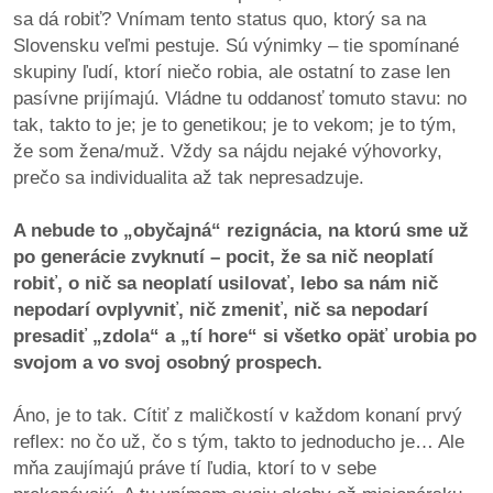
sa dá robiť? Vnímam tento status quo, ktorý sa na
Slovensku veľmi pestuje. Sú výnimky – tie spomínané
skupiny ľudí, ktorí niečo robia, ale ostatní to zase len
pasívne prijímajú. Vládne tu oddanosť tomuto stavu: no
tak, takto to je; je to genetikou; je to vekom; je to tým,
že som žena/muž. Vždy sa nájdu nejaké výhovorky,
prečo sa individualita až tak nepresadzuje.
A nebude to „obyčajná“ rezignácia, na ktorú sme už
po generácie zvyknutí – pocit, že sa nič neoplatí
robiť, o nič sa neoplatí usilovať, lebo sa nám nič
nepodarí ovplyvniť, nič zmeniť, nič sa nepodarí
presadiť „zdola“ a „tí hore“ si všetko opäť urobia po
svojom a vo svoj osobný prospech.
Áno, je to tak. Cítiť z maličkostí v každom konaní prvý
reflex: no čo už, čo s tým, takto to jednoducho je… Ale
mňa zaujímajú práve tí ľudia, ktorí to v sebe