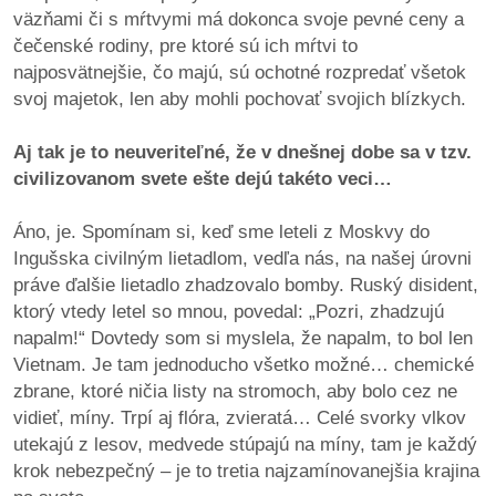
väzňami či s mŕtvymi má dokonca svoje pevné ceny a
čečenské rodiny, pre ktoré sú ich mŕtvi to
najposvätnejšie, čo majú, sú ochotné rozpredať všetok
svoj majetok, len aby mohli pochovať svojich blízkych.
Aj tak je to neuveriteľné, že v dnešnej dobe sa v tzv.
civilizovanom svete ešte dejú takéto veci…
Áno, je. Spomínam si, keď sme leteli z Moskvy do
Ingušska civilným lietadlom, vedľa nás, na našej úrovni
práve ďalšie lietadlo zhadzovalo bomby. Ruský disident,
ktorý vtedy letel so mnou, povedal: „Pozri, zhadzujú
napalm!“ Dovtedy som si myslela, že napalm, to bol len
Vietnam. Je tam jednoducho všetko možné… chemické
zbrane, ktoré ničia listy na stromoch, aby bolo cez ne
vidieť, míny. Trpí aj flóra, zvieratá… Celé svorky vlkov
utekajú z lesov, medvede stúpajú na míny, tam je každý
krok nebezpečný – je to tretia najzamínovanejšia krajina