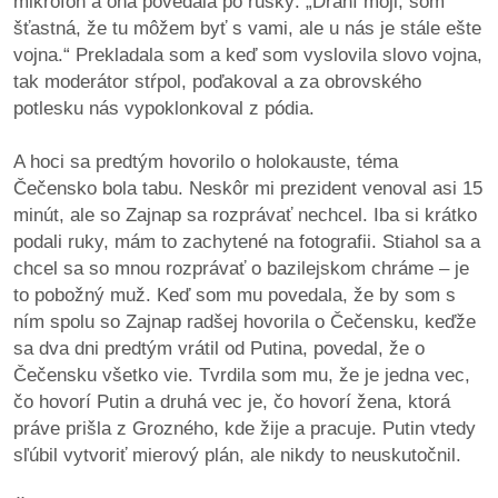
mikrofón a ona povedala po rusky: „Drahí moji, som
šťastná, že tu môžem byť s vami, ale u nás je stále ešte
vojna.“ Prekladala som a keď som vyslovila slovo vojna,
tak moderátor stŕpol, poďakoval a za obrovského
potlesku nás vypoklonkoval z pódia.
A hoci sa predtým hovorilo o holokauste, téma
Čečensko bola tabu. Neskôr mi prezident venoval asi 15
minút, ale so Zajnap sa rozprávať nechcel. Iba si krátko
podali ruky, mám to zachytené na fotografii. Stiahol sa a
chcel sa so mnou rozprávať o bazilejskom chráme – je
to pobožný muž. Keď som mu povedala, že by som s
ním spolu so Zajnap radšej hovorila o Čečensku, keďže
sa dva dni predtým vrátil od Putina, povedal, že o
Čečensku všetko vie. Tvrdila som mu, že je jedna vec,
čo hovorí Putin a druhá vec je, čo hovorí žena, ktorá
práve prišla z Grozného, kde žije a pracuje. Putin vtedy
sľúbil vytvoriť mierový plán, ale nikdy to neuskutočnil.