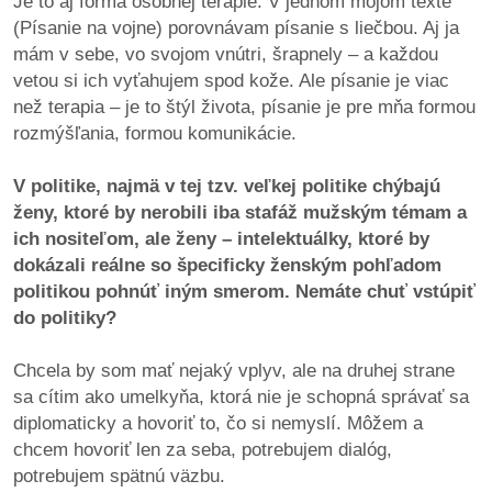
Je to aj forma osobnej terapie. V jednom mojom texte
(Písanie na vojne) porovnávam písanie s liečbou. Aj ja
mám v sebe, vo svojom vnútri, šrapnely – a každou
vetou si ich vyťahujem spod kože. Ale písanie je viac
než terapia – je to štýl života, písanie je pre mňa formou
rozmýšľania, formou komunikácie.
V politike, najmä v tej tzv. veľkej politike chýbajú
ženy, ktoré by nerobili iba stafáž mužským témam a
ich nositeľom, ale ženy – intelektuálky, ktoré by
dokázali reálne so špecificky ženským pohľadom
politikou pohnúť iným smerom. Nemáte chuť vstúpiť
do politiky?
Chcela by som mať nejaký vplyv, ale na druhej strane
sa cítim ako umelkyňa, ktorá nie je schopná správať sa
diplomaticky a hovoriť to, čo si nemyslí. Môžem a
chcem hovoriť len za seba, potrebujem dialóg,
potrebujem spätnú väzbu.