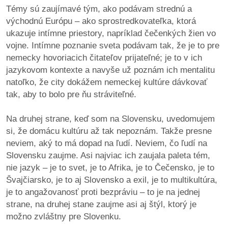
Témy sú zaujímavé tým, ako podávam strednú a
východnú Európu – ako sprostredkovateľka, ktorá
ukazuje intímne priestory, napríklad čečenkých žien vo
vojne. Intímne poznanie sveta podávam tak, že je to pre
nemecky hovoriacich čitateľov prijateľné; je to v ich
jazykovom kontexte a navyše už poznám ich mentalitu
natoľko, že city dokážem nemeckej kultúre dávkovať
tak, aby to bolo pre ňu stráviteľné.
Na druhej strane, keď som na Slovensku, uvedomujem
si, že domácu kultúru až tak nepoznám. Takže presne
neviem, aký to má dopad na ľudí. Neviem, čo ľudí na
Slovensku zaujme. Asi najviac ich zaujala paleta tém,
nie jazyk – je to svet, je to Afrika, je to Čečensko, je to
Švajčiarsko, je to aj Slovensko a exil, je to multikultúra,
je to angažovanosť proti bezpráviu – to je na jednej
strane, na druhej stane zaujme asi aj štýl, ktorý je
možno zvláštny pre Slovenku.