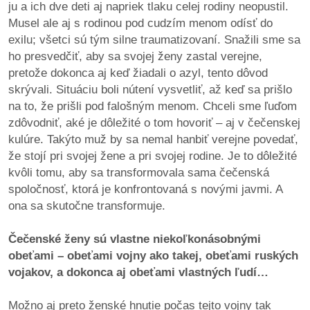
ju a ich dve deti aj napriek tlaku celej rodiny neopustil.
Musel ale aj s rodinou pod cudzím menom odísť do
exilu; všetci sú tým silne traumatizovaní. Snažili sme sa
ho presvedčiť, aby sa svojej ženy zastal verejne,
pretože dokonca aj keď žiadali o azyl, tento dôvod
skrývali. Situáciu boli nútení vysvetliť, až keď sa prišlo
na to, že prišli pod falošným menom. Chceli sme ľuďom
zdôvodniť, aké je dôležité o tom hovoriť – aj v čečenskej
kulúre. Takýto muž by sa nemal hanbiť verejne povedať,
že stojí pri svojej žene a pri svojej rodine. Je to dôležité
kvôli tomu, aby sa transformovala sama čečenská
spoločnosť, ktorá je konfrontovaná s novými javmi. A
ona sa skutočne transformuje.
Čečenské ženy sú vlastne niekoľkonásobnými
obeťami – obeťami vojny ako takej, obeťami ruských
vojakov, a dokonca aj obeťami vlastných ľudí…
Možno aj preto ženské hnutie počas tejto vojny tak