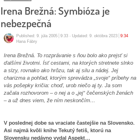
pozvánky
Irena Brežná: Symbióza je
Historický
nebezpečná
kalendár
Published:
9. júla 2005
9:33
Updated: 9. októbra 2023
9:34
zákony
Hana Fábry
Irena Brežná. To rozprávanie s ňou bolo ako prejsť si
mestské
ďalšími životmi. Ísť cestami, na ktorých stretnete slnko
časti
a slzy, rovnako ako hrôzu, tak aj silu a nádej. Jej
charizma a pohľad, ktorým sprevádza „svoje“ príbehy na
kauzy
vás pošepky kričia: choď, urob niečo aj ty. Ja som
začala rozhovorom – o nej a o „jej“ čečenských ženách
konania
– a už dnes viem, že ním neskončím…
stavebné
konania
​V poslednej dobe sa vraciate častejšie na Slovensko.
Asi najmä kvôli knihe Tekutý fetiš, ktorú na
pripomienkové
Slovensku nedávno vydal Aspekt…
konania