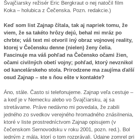
Švajčiarsky režisér Eric Bergkraut o nej natočil film
Koka – holubica z Čečenska. Pozn. redakcie.)
Keď som list Zajnap čítala, tak aj napriek tomu, že
viem, že sa takéto hrôzy dejú, behal mi mráz po
chrbte; váš text mi otvoril iný obraz vojnovej reality,
ktorej v Čečensku denne (nielen) ženy čelia.
Fascinuje ma váš pohľad na Čečensko očami žien,
očami civilných obetí vojny; pohľad, ktorý nevznikol
od kancelárskeho stola. Prirodzene ma zaujíma ďalší
osud Zajnap – ste s ňou ešte v kontakte?
Áno, stále. Často si telefonujeme. Zajnap veľa cestuje –
a keď je v Nemecku alebo vo Švajčiarsku, aj sa
stretávame. Práve nedávno mi povedala, že zabili
jedného zo svedkov verejného hromadného znásilnenia,
ktoré v liste prostredníctvom Zajnap opisujem (v
čečenskom Sernovodsku v roku 2001, pozn. red.). Bol
jedným z mála, ktorí o tom rozprávali. Údajne zomrel pri