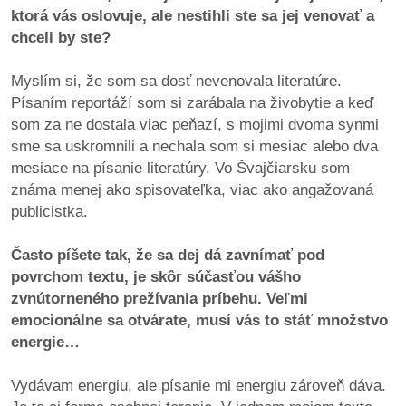
ktorá vás oslovuje, ale nestihli ste sa jej venovať a
chceli by ste?
Myslím si, že som sa dosť nevenovala literatúre.
Písaním reportáží som si zarábala na živobytie a keď
som za ne dostala viac peňazí, s mojimi dvoma synmi
sme sa uskromnili a nechala som si mesiac alebo dva
mesiace na písanie literatúry. Vo Švajčiarsku som
známa menej ako spisovateľka, viac ako angažovaná
publicistka.
Často píšete tak, že sa dej dá zavnímať pod
povrchom textu, je skôr súčasťou vášho
zvnútorneného prežívania príbehu. Veľmi
emocionálne sa otvárate, musí vás to stáť množstvo
energie…
Vydávam energiu, ale písanie mi energiu zároveň dáva.