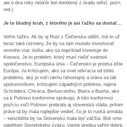
ale o dva roky neskôr bol donútený z úradu odísť, pozn.
red.)
Je to bludný kruh, z ktorého je asi ťažko sa dostať…
Veľmi ťažko. Ak by aj Rusi z Čečenska odišli, má to už
teraz také rozmery, že by sa tam muselo investovať
omnoho viac úsilia, ako sa napríklad investuje do
Kosova. Je to problém, ktorý musí riešiť svetové
spoločenstvo, Európska únia – Čečensko je predsa ešte
Európa. Ja kritizujem, ako sa svet odvracia od tohto
problému, aký je voči nemu ľahostajný a stáva sa tak
spoluvinníkom; kritizujem západných politikov, najmä
Schrödera, Chiraca, Berlusconiho, Blaira a Busha, ako
sa k Putinovi konformne správajú. A túto konformnú
pozíciu voči Putinovi prebrala aj slovenská vláda, pritom
práve tá by mala najlepšie vedieť, čo je to ruská armáda
– senzibilita by na Slovensku mala byť väčšia. Boli sme
satelitom Sovietskeho zväzu, vieme predsa veľmi dobre,