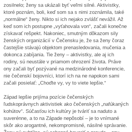
zosilnelo; ženy sa ukázali byť veľmi silné. Aktivistky,
ktoré poznám, boli, keď som sa s nimi zoznámila, také
„normálne“ ženy. Nikto si ich nejako zvlášť nevážil. Až
keď som ich postupne „vyťahovala von“, začali konečne
získavať rešpekt. Nakoniec, smutným dôkazom sily
ženských organizácií v Čečensku je, že sa ženy čoraz
častejšie stávajú objektom prenasledovania, mučenia a
dokonca zabíjania. Tie ženy – aktivistky, ale aj ich
rodiny, sú neustále v priamom ohrození života. Práve
ony začali byť pozývané na medzinárodné konferencie,
nie čečenskí bojovníci, ktorí ich na ne napokon sami
začali posielať: „Choďte vy, vy to viete lepšie.“
Západ lepšie prijíma pozície čečenských
ľudskoprávnych aktivistiek ako čečenských „nafúkaných
kohútov“. Súčasťou ich kultúry je tváriť sa naduto a
suverénne, a to na Západe nepôsobí – je to vnímané
skôr ako arogantné, nekompromisné, násilné správanie.