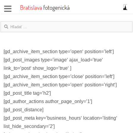
správy
fotoflešky
názory
[gd_archive_item_section type=’open‘ position=’left‘]
|
[gd_post_images type=’image‘ ajax_load=’true‘
blogy
link_to=’post‘ show_logo=’true‘ ]
[gd_archive_item_section type=’close‘ position=’left‘]
rozhovory
[gd_archive_item_section type=’open‘ position=’right‘]
[gd_post_title tag=’h2′]
fotky
[gd_author_actions author_page_only=’1′]
protesty
[gd_post_distance]
[gd_post_meta key=’business_hours‘ location=’listing‘
granty
list_hide_secondary=’2′]