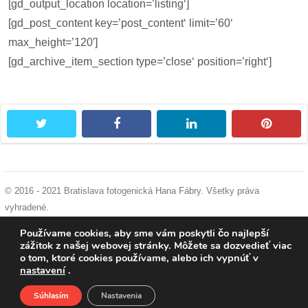
[gd_output_location location=’listing‘]
pozvánky
[gd_post_content key=’post_content‘ limit=’60‘
Historický
max_height=’120′]
kalendár
[gd_archive_item_section type=’close‘ position=’right‘]
zákony
twitter
facebook
linkedin
pintere
mestské
časti
kauzy
© 2016 - 2021 Bratislava fotogenická Hana Fábry. Všetky práva
konania
vyhradené.
podmienky používania
|
ochrana osobných údajov
|
súhlas s používaním
Používame cookies, aby sme vám poskytli čo najlepší
stavebné
cookies
zážitok z našej webovej stránky. Môžete sa dozvedieť viac
konania
o tom, ktoré cookies používame, alebo ich vypnúť v
nastavení
.
pripomienkové
Súhlasím
Nastavenia
Domov
O nás
Podporte nás
Facebook
konania