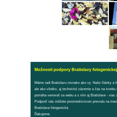
Možnosti podpory Bratislavy fotogenickej
Máme radi Bratislavu rovnako ako vy. Naše články a 
ale ako všetko, aj technické zázemie a čas na tvorbu
pomáha venovať sa webu a s ním aj Bratislave - viac a
Podporiť nás môžete prostredníctvom prevodu na tran
Bratislava fotogenická.
Ďakujeme.