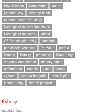
Hlavné mesto
Koronavírus
kultúra
Mestské lesy
Mestský bazár
Múzeum mesta Bratislavy
Nostalgické rande s Bratislavou
Nostalgické rozhovory
odpad
OZ Bratislavské rožky
pandémia
participácia verejnosti
Petržalka
petícia
Pomalo
Potulky
prednášky
Rímske hry
stavebný ombudsman
triedený odpad
udržateľnosť
umenie
video
výruby
výstava
výstava fotografií
územný plán
čierne stavby
životné prostredie
Rubriky
mestské časti