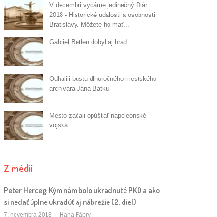
V decembri vydáme jedinečný Diár
2018 - Historické udalosti a osobnosti
Bratislavy. Môžete ho mať...
Gabriel Betlen dobyl aj hrad
Odhalili bustu dlhoročného mestského
archivára Jána Batku
Mesto začali opúšťať napoleonské
vojská
Z médií
Peter Herceg: Kým nám bolo ukradnuté PKO a ako
si nedať úplne ukradúť aj nábrežie (2. diel)
Autor/ka
7. novembra 2018
Hana Fábry