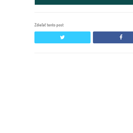
Zdieľať tento post
twitter
face