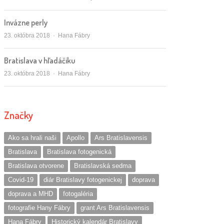
Invázne perly
Autor/ka
23. októbra 2018
Hana Fábry
Bratislava v hľadáčiku
Autor/ka
23. októbra 2018
Hana Fábry
Značky
Ako sa hrali naši
Apollo
Ars Bratislavensis
Bratislava
Bratislava fotogenická
Bratislava otvorene
Bratislavská sedma
Covid-19
diár Bratislavy fotogenickej
doprava
doprava a MHD
fotogaléria
fotografie Hany Fábry
grant Ars Bratislavensis
Hana Fábry
Historický kalendár Bratislavy