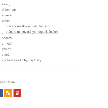
kauzy
dobrá prax
adresár
práca
práca v mestských inštitúciach
práca v mimovládnych organizáciách
odkazy
z médií
galérie
videá
vychádzky / knihy / výstavy
ujte nás na
f
r
y
a
s
o