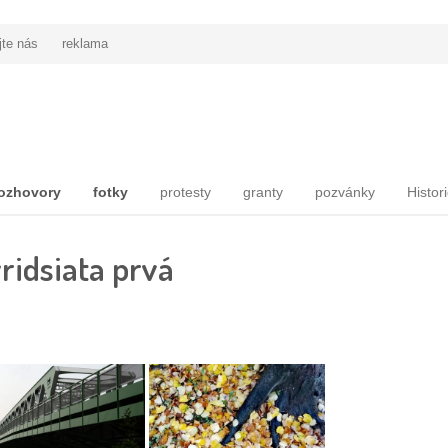
jte nás
reklama
ozhovory
fotky
protesty
granty
pozvánky
Histor
ridsiata prvá