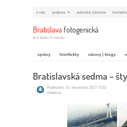
o nás
podpora
autorské zázemie
kontaktu
Bratislava
fotogenická
pre lásku k mestu
správy
fotoflešky
názory | blogy
r
Bratislavská sedma – šty
Published:
15. decembra 2017
0:01
Autor/ka
redakcia