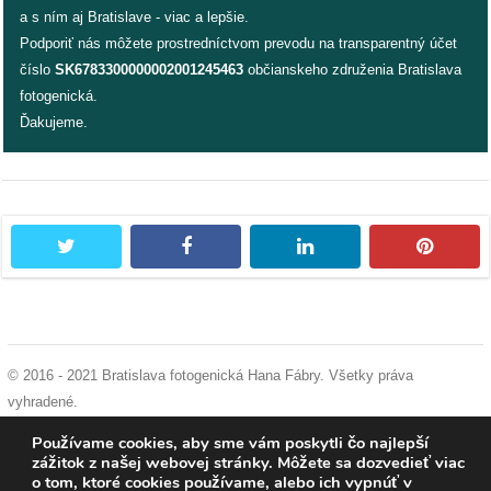
a s ním aj Bratislave - viac a lepšie.
Podporiť nás môžete prostredníctvom prevodu na transparentný účet
dobrá
číslo
SK6783300000002001245463
občianskeho združenia Bratislava
prax
fotogenická.
Ďakujeme.
práca
odkazy
petície
twitter
facebook
linkedin
pintere
z
médií
videá
© 2016 - 2021 Bratislava fotogenická Hana Fábry. Všetky práva
vyhradené.
vychádzky
podmienky používania
|
ochrana osobných údajov
|
súhlas s používaním
Používame cookies, aby sme vám poskytli čo najlepší
/
cookies
zážitok z našej webovej stránky. Môžete sa dozvedieť viac
knihy
o tom, ktoré cookies používame, alebo ich vypnúť v