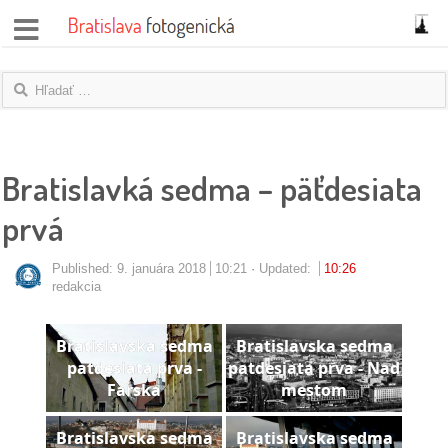
správy
fotoflešky
názory
Bratislavká sedma – päťdesiata
|
prvá
blogy
rozhovory
Published:
9. januára 2018
10:21
Updated:
10:26
redakcia
fotky
Bratislavska sedma
Bratislavska sedma
protesty
patdesiata prva -
patdesiata prva - Nad
Farska
mestom
granty
Bratislavska sedma
Bratislavska sedma