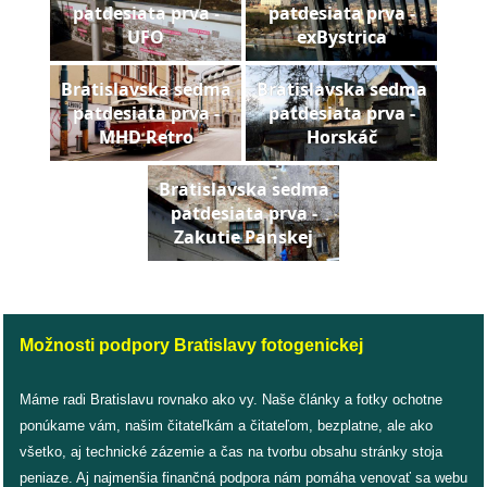
patdesiata prva -
patdesiata prva -
pozvánky
UFO
exBystrica
Historický
Bratislavska sedma
Bratislavska sedma
kalendár
patdesiata prva -
patdesiata prva -
MHD Retro
Horskáč
zákony
Bratislavska sedma
mestské
patdesiata prva -
časti
Zakutie Panskej
kauzy
konania
Možnosti podpory Bratislavy fotogenickej
stavebné
Máme radi Bratislavu rovnako ako vy. Naše články a fotky ochotne
konania
ponúkame vám, našim čitateľkám a čitateľom, bezplatne, ale ako
všetko, aj technické zázemie a čas na tvorbu obsahu stránky stoja
pripomienkové
peniaze. Aj najmenšia finančná podpora nám pomáha venovať sa webu
konania