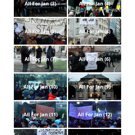
All For Jan (3)
All For Jan (4)
pozvánky
Historický
kalendár
All For Jan (5)
All For Jan (8)
zákony
mestské
All For Jan (7)
All For Jan (6)
časti
kauzy
All For Jan (10)
All For Jan (9)
konania
stavebné
konania
All For Jan (11)
All For Jan (12)
pripomienkové
konania