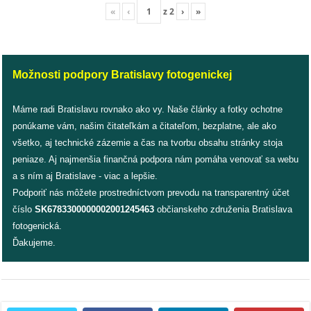
/
«
‹
z
2
›
»
výstavy
o
nás
Možnosti podpory Bratislavy fotogenickej
podpora
Máme radi Bratislavu rovnako ako vy. Naše články a fotky ochotne
ponúkame vám, našim čitateľkám a čitateľom, bezplatne, ale ako
podporte
všetko, aj technické zázemie a čas na tvorbu obsahu stránky stoja
nás
peniaze. Aj najmenšia finančná podpora nám pomáha venovať sa webu
a s ním aj Bratislave - viac a lepšie.
podporili
Podporiť nás môžete prostredníctvom prevodu na transparentný účet
nás
číslo
SK6783300000002001245463
občianskeho združenia Bratislava
fotogenická.
autorské
Ďakujeme.
zázemie
kontaktujte
nás