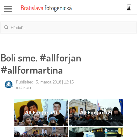
správy
fotoflešky
názory
Boli sme. #allforjan
|
#allformartina
blogy
rozhovory
Published:
5. marca 2018
12:15
redakcia
fotky
protesty
All For Jan (1)
All For Jan (2)
granty