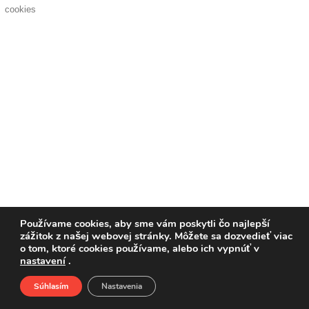
pozvánky
cookies
Historický
kalendár
zákony
mestské
časti
kauzy
konania
Používame cookies, aby sme vám poskytli čo najlepší
zážitok z našej webovej stránky. Môžete sa dozvedieť viac
stavebné
o tom, ktoré cookies používame, alebo ich vypnúť v
konania
nastavení
.
Súhlasím
Nastavenia
pripomienkové
Domov
O nás
Podporte nás
Facebook
konania