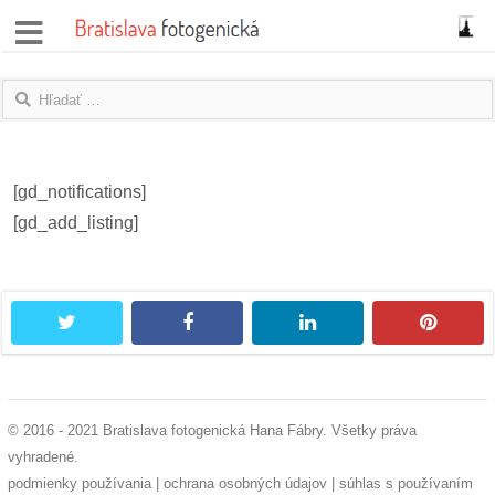
správy
fotoflešky
názory
[gd_notifications]
|
[gd_add_listing]
blogy
rozhovory
twitter
facebook
linkedin
pintere
fotky
protesty
© 2016 - 2021 Bratislava fotogenická Hana Fábry. Všetky práva
granty
vyhradené.
podmienky používania
|
ochrana osobných údajov
|
súhlas s používaním