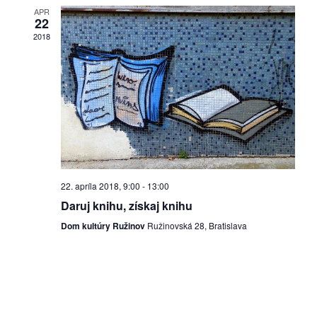
pozvánky
APR
22
2018
Historický
kalendár
zákony
mestské
časti
kauzy
22. apríla 2018, 9:00
-
13:00
Daruj knihu, získaj knihu
konania
Dom kultúry Ružinov
Ružinovská 28, Bratislava
stavebné
konania
pripomienkové
konania