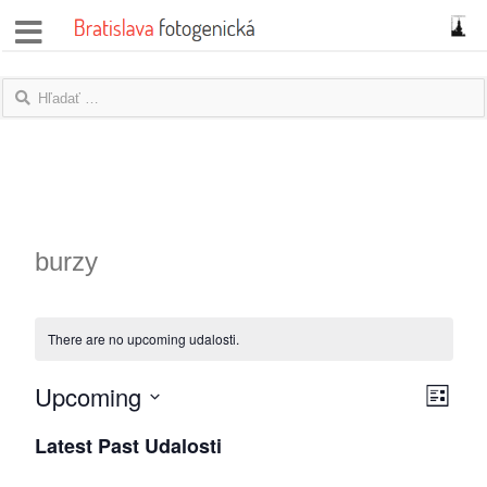
správy
fotoflešky
názory
|
blogy
burzy
rozhovory
There are no upcoming udalosti.
fotky
Upcoming
Zobraz
Udalo
protesty
List
Vyberte
Zobra
navigá
Latest Past Udalosti
granty
položku
navigá
dátum.