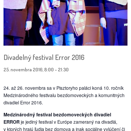
pozvánky
Historický
kalendár
zákony
mestské
Divadelný festival Error 2016
časti
25. novembra 2016, 8:00
-
21:30
kauzy
24. až 26. novembra sa v Pisztoryho paláci koná 10. ročník
konania
Medzinárodného festivalu bezdomoveckých a komunitných
divadiel Error 2016.
stavebné
konania
Medzinárodný festival bezdomoveckých divadiel
ERROR
je jediný festival v Európe zameraný na divadlá,
pripomienkové
v ktorých hrajú ľudia bez domova a inak sociálne vylúčení či
konania