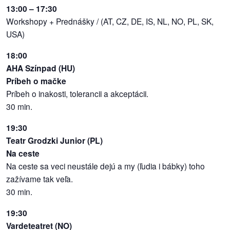
/
13:00 – 17:30
výstavy
Workshopy + Prednášky / (AT, CZ, DE, IS, NL, NO, PL, SK,
USA)
o
nás
18:00
AHA Színpad (HU)
podpora
Príbeh o mačke
Príbeh o inakosti, tolerancii a akceptácii.
podporte
30 min.
nás
19:30
Teatr Grodzki Junior (PL)
podporili
Na ceste
nás
Na ceste sa veci neustále dejú a my (ľudia i bábky) toho
autorské
zažívame tak veľa.
zázemie
30 min.
19:30
kontaktujte
Vardeteatret (NO)
nás