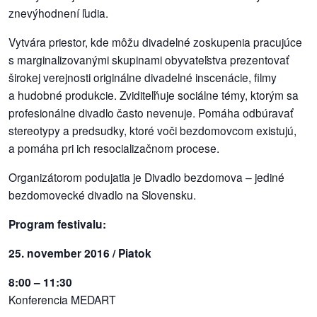
znevýhodnení ľudia.
dobrá
Vytvára priestor, kde môžu divadelné zoskupenia pracujúce
prax
s marginalizovanými skupinami obyvateľstva prezentovať
širokej verejnosti originálne divadelné inscenácie, filmy
práca
a hudobné produkcie. Zviditeľňuje sociálne témy, ktorým sa
profesionálne divadlo často nevenuje. Pomáha odbúravať
odkazy
stereotypy a predsudky, ktoré voči bezdomovcom existujú,
a pomáha pri ich resocializačnom procese.
petície
Organizátorom podujatia je Divadlo bezdomova – jediné
z
bezdomovecké divadlo na Slovensku.
médií
Program festivalu:
videá
25. november 2016 / Piatok
vychádzky
8:00 – 11:30
/
Konferencia MEDART
knihy