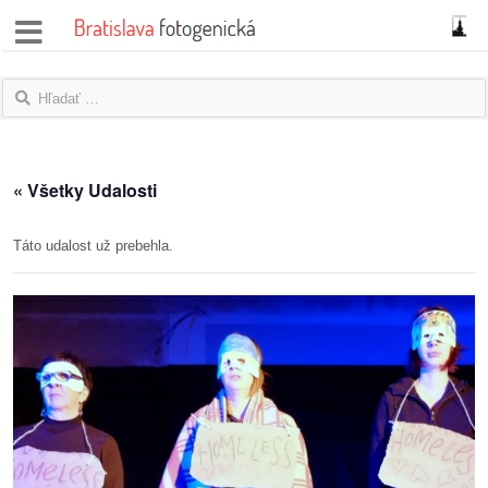
správy
fotoflešky
názory
« Všetky Udalosti
|
blogy
Táto udalost už prebehla.
rozhovory
fotky
protesty
granty