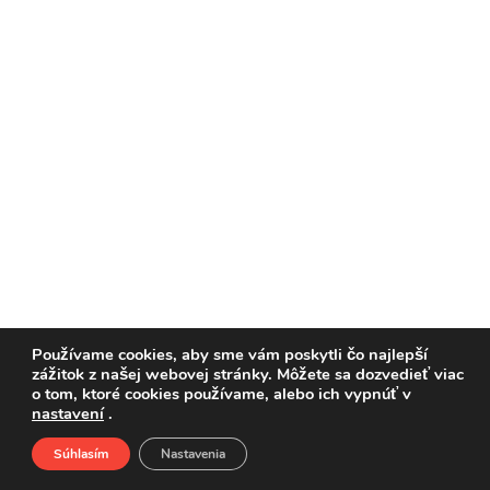
pozvánky
Historický
kalendár
zákony
mestské
časti
kauzy
konania
Používame cookies, aby sme vám poskytli čo najlepší
zážitok z našej webovej stránky. Môžete sa dozvedieť viac
stavebné
o tom, ktoré cookies používame, alebo ich vypnúť v
konania
nastavení
.
Súhlasím
Nastavenia
pripomienkové
Domov
O nás
Podporte nás
Facebook
konania