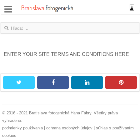
správy
fotoflešky
názory
ENTER YOUR SITE TERMS AND CONDITIONS HERE
|
blogy
twitter
facebook
linkedin
pintere
rozhovory
fotky
© 2016 - 2021 Bratislava fotogenická Hana Fábry. Všetky práva
protesty
vyhradené.
podmienky používania
granty
|
ochrana osobných údajov
|
súhlas s používaním
cookies