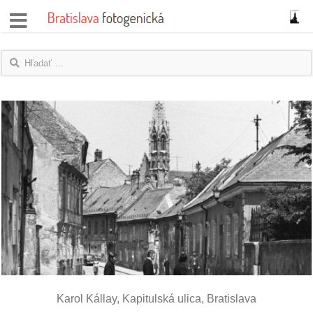
správy
fotoflešky
názory
|
blogy
rozhovory
fotky
protesty
granty
Karol Kállay, Kapitulská ulica, Bratislava