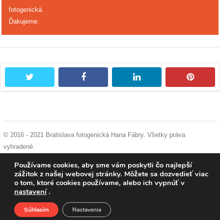
fotogenická.
reklama
Ďakujeme.
twitter
facebook
linkedin
pintere
© 2016 - 2021 Bratislava fotogenická Hana Fábry. Všetky práva
vyhradené.
podmienky používania
|
ochrana osobných údajov
|
súhlas s používaním
Používame cookies, aby sme vám poskytli čo najlepší
cookies
zážitok z našej webovej stránky. Môžete sa dozvedieť viac
o tom, ktoré cookies používame, alebo ich vypnúť v
nastavení
.
Súhlasím
Nastavenia
Domov
O nás
Podporte nás
Facebook