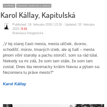
pozvánky
fotoflešky
historické osobnosti a udalosti
Karol Kállay, Kapitulská
Historický
kalendár
Published:
19. februára 2026
13:26
Updated: 20. februára
2026
9:41
zákony
Bratislava fotogenická
mestské
„V tej starej časti mesta, mesta uličiek, dvorov,
časti
schodíšť, múrov, tmavých izieb, ale aj ľudí – mesta
plnom vôní staroby a pachu storočí, som sa rád túlal.
kauzy
Niekedy sa mi zdá, že som tam stále, že som tam
zostal. Dnes iba neveriacky krútim hlavou a pýtam sa:
konania
Nezomiera tu práve mesto?“
stavebné
Karol Kállay
konania
pripomienkové
konania