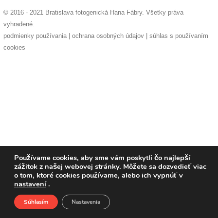
pozvánky
© 2016 - 2021 Bratislava fotogenická Hana Fábry. Všetky práva
vyhradené.
Historický
podmienky používania
|
ochrana osobných údajov
|
súhlas s používaním
kalendár
cookies
zákony
mestské
časti
kauzy
konania
Používame cookies, aby sme vám poskytli čo najlepší
zážitok z našej webovej stránky. Môžete sa dozvedieť viac
stavebné
o tom, ktoré cookies používame, alebo ich vypnúť v
konania
nastavení
.
Súhlasím
Nastavenia
pripomienkové
Domov
O nás
Podporte nás
Facebook
konania