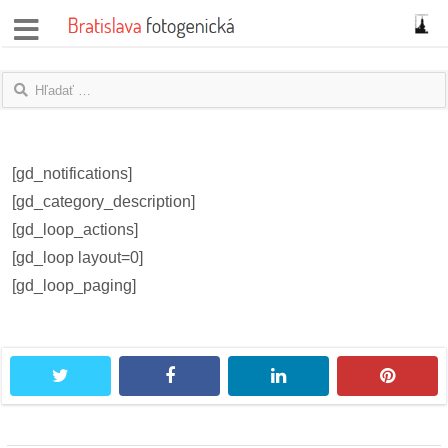
správy
fotoflešky
názory
[gd_notifications]
|
[gd_category_description]
blogy
[gd_loop_actions]
[gd_loop layout=0]
rozhovory
[gd_loop_paging]
fotky
protesty
twitter
facebook
linkedin
pintere
granty