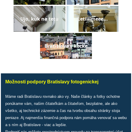
pozvánky
Historický
Ujo, kuk na tetu
Letíííímeee...
kalendár
zákony
Bratislava v kocke
mestské
časti
kauzy
Možnosti podpory Bratislavy fotogenickej
konania
Máme radi Bratislavu rovnako ako vy. Naše články a fotky ochotne
stavebné
ponúkame vám, našim čitateľkám a čitateľom, bezplatne, ale ako
konania
všetko, aj technické zázemie a čas na tvorbu obsahu stránky stoja
peniaze. Aj najmenšia finančná podpora nám pomáha venovať sa webu
pripomienkové
a s ním aj Bratislave - viac a lepšie.
konania
Podporiť nás môžete prostredníctvom prevodu na transparentný účet