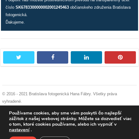
číslo
SK6783300000002001245463
občianskeho združenia Bratislava
dobrá
fotogenická.
prax
Ďakujeme.
práca
odkazy
twitter
facebook
linkedin
pintere
petície
z
médií
© 2016 - 2021 Bratislava fotogenická Hana Fábry. Všetky práva
vyhradené.
videá
podmienky používania
|
ochrana osobných údajov
|
súhlas s používaním
Používame cookies, aby sme vám poskytli čo najlepší
cookies
zážitok z našej webovej stránky. Môžete sa dozvedieť viac
vychádzky
o tom, ktoré cookies používame, alebo ich vypnúť v
/
nastavení
.
knihy