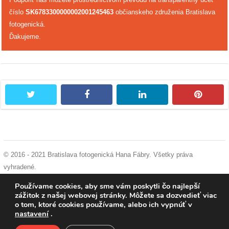
číslo
SK6783300000002001245463
občianskeho združenia Bratislava
dobrá
fotogenická.
prax
Ďakujeme.
práca
odkazy
twitter
facebook
linkedin
pintere
petície
z
médií
© 2016 - 2021 Bratislava fotogenická Hana Fábry. Všetky práva
vyhradené.
videá
podmienky používania
|
ochrana osobných údajov
|
súhlas s používaním
Používame cookies, aby sme vám poskytli čo najlepší
cookies
zážitok z našej webovej stránky. Môžete sa dozvedieť viac
vychádzky
o tom, ktoré cookies používame, alebo ich vypnúť v
/
nastavení
.
knihy