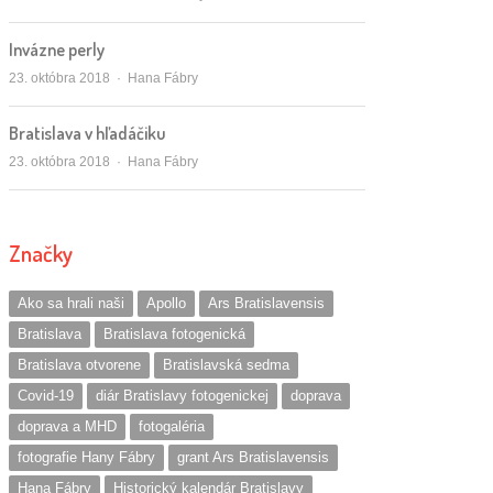
Invázne perly
Autor/ka
23. októbra 2018
Hana Fábry
Bratislava v hľadáčiku
Autor/ka
23. októbra 2018
Hana Fábry
Značky
Ako sa hrali naši
Apollo
Ars Bratislavensis
Bratislava
Bratislava fotogenická
Bratislava otvorene
Bratislavská sedma
Covid-19
diár Bratislavy fotogenickej
doprava
doprava a MHD
fotogaléria
fotografie Hany Fábry
grant Ars Bratislavensis
Hana Fábry
Historický kalendár Bratislavy