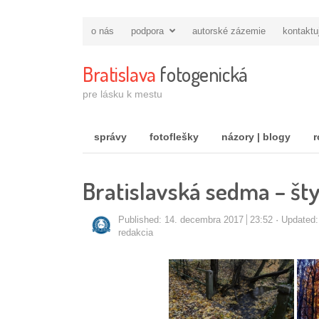
o nás
podpora
autorské zázemie
kontaktu
Bratislava
fotogenická
pre lásku k mestu
správy
fotoflešky
názory | blogy
r
Bratislavská sedma – št
Published:
14. decembra 2017
23:52
Updated
Autor/ka
redakcia