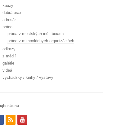
kauzy
dobrá prax
adresár
práca
práca v mestských inštitúciach
práca v mimovládnych organizáciách
odkazy
z médií
galérie
videá
vychádzky / knihy / výstavy
ujte nás na
f
r
y
a
s
o