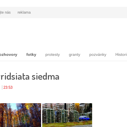
jte nás
reklama
ozhovory
fotky
protesty
granty
pozvánky
Histor
yridsiata siedma
:
23:53