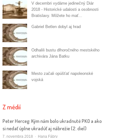
V decembri vydáme jedinečný Diár
2018 - Historické udalosti a osobnosti
Bratislavy. Môžete ho mať...
Gabriel Betlen dobyl aj hrad
Odhalili bustu dlhoročného mestského
archivára Jána Batku
Mesto začali opúšťať napoleonské
vojská
Z médií
Peter Herceg: Kým nám bolo ukradnuté PKO a ako
si nedať úplne ukradúť aj nábrežie (2. diel)
Autor/ka
7. novembra 2018
Hana Fábry