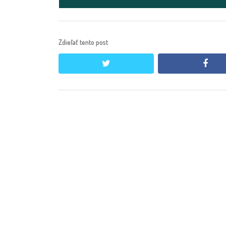
Zdieľať tento post
twitter
face