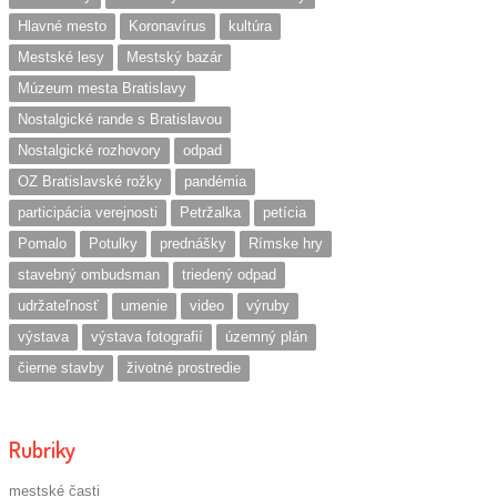
Hlavné mesto
Koronavírus
kultúra
Mestské lesy
Mestský bazár
Múzeum mesta Bratislavy
Nostalgické rande s Bratislavou
Nostalgické rozhovory
odpad
OZ Bratislavské rožky
pandémia
participácia verejnosti
Petržalka
petícia
Pomalo
Potulky
prednášky
Rímske hry
stavebný ombudsman
triedený odpad
udržateľnosť
umenie
video
výruby
výstava
výstava fotografií
územný plán
čierne stavby
životné prostredie
Rubriky
mestské časti