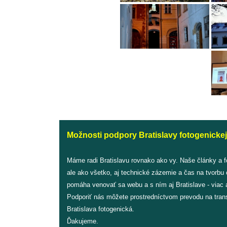
Možnosti podpory Bratislavy fotogenickej
Máme radi Bratislavu rovnako ako vy. Naše články a 
ale ako všetko, aj technické zázemie a čas na tvorbu
pomáha venovať sa webu a s ním aj Bratislave - viac a
Podporiť nás môžete prostredníctvom prevodu na tran
Bratislava fotogenická.
Ďakujeme.