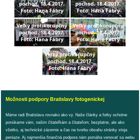
pochod. 18.4.2017.
pochod. 18.4.2017.
pozvánky
Foto: Hana Fábry
Foto: Hana Fábry
Historický
Veľký protikorupčný
Veľký protikorupčný
kalendár
pochod. 18.4.2017.
pochod. 18.4.2017.
Foto: Hana Fábry
Foto: Hana Fábry
zákony
Veľký protikorupčný
mestské
pochod. 18.4.2017.
časti
Foto: Hana Fábry
kauzy
konania
Možnosti podpory Bratislavy fotogenickej
stavebné
Máme radi Bratislavu rovnako ako vy. Naše články a fotky ochotne
konania
ponúkame vám, našim čitateľkám a čitateľom, bezplatne, ale ako
všetko, aj technické zázemie a čas na tvorbu obsahu stránky stoja
pripomienkové
peniaze. Aj najmenšia finančná podpora nám pomáha venovať sa webu
konania