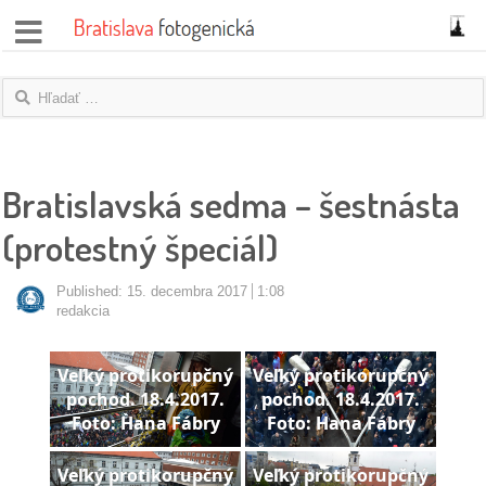
správy
fotoflešky
názory
Bratislavská sedma – šestnásta
|
(protestný špeciál)
blogy
rozhovory
Published:
15. decembra 2017
1:08
redakcia
fotky
Veľký protikorupčný
Veľký protikorupčný
protesty
pochod. 18.4.2017.
pochod. 18.4.2017.
Foto: Hana Fábry
Foto: Hana Fábry
granty
Veľký protikorupčný
Veľký protikorupčný