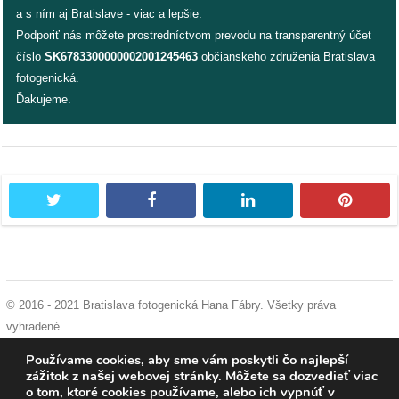
a s ním aj Bratislave - viac a lepšie.
Podporiť nás môžete prostredníctvom prevodu na transparentný účet
dobrá
číslo
SK6783300000002001245463
občianskeho združenia Bratislava
prax
fotogenická.
Ďakujeme.
práca
odkazy
petície
twitter
facebook
linkedin
pintere
z
médií
videá
© 2016 - 2021 Bratislava fotogenická Hana Fábry. Všetky práva
vyhradené.
vychádzky
podmienky používania
|
ochrana osobných údajov
|
súhlas s používaním
Používame cookies, aby sme vám poskytli čo najlepší
/
cookies
zážitok z našej webovej stránky. Môžete sa dozvedieť viac
knihy
o tom, ktoré cookies používame, alebo ich vypnúť v