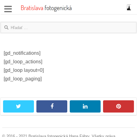
správy
fotoflešky
názory
[gd_notifications]
|
[gd_loop_actions]
blogy
[gd_loop layout=0]
[gd_loop_paging]
rozhovory
fotky
twitter
facebook
linkedin
pintere
protesty
granty
© 2016 - 2021 Bratislava fotogenická Hana Fábry. Všetky práva