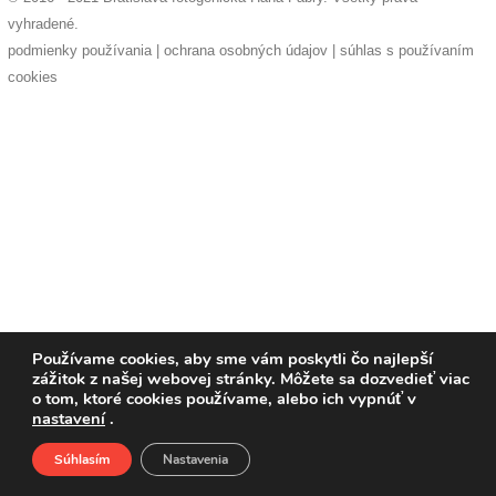
pozvánky
vyhradené.
podmienky používania
|
ochrana osobných údajov
|
súhlas s používaním
Historický
cookies
kalendár
zákony
mestské
časti
kauzy
konania
Používame cookies, aby sme vám poskytli čo najlepší
zážitok z našej webovej stránky. Môžete sa dozvedieť viac
stavebné
o tom, ktoré cookies používame, alebo ich vypnúť v
konania
nastavení
.
Súhlasím
Nastavenia
pripomienkové
Domov
O nás
Podporte nás
Facebook
konania