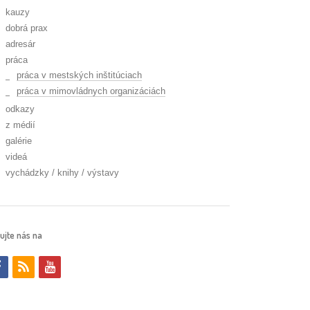
kauzy
dobrá prax
adresár
práca
práca v mestských inštitúciach
práca v mimovládnych organizáciách
odkazy
z médií
galérie
videá
vychádzky / knihy / výstavy
ujte nás na
f
r
y
a
s
o