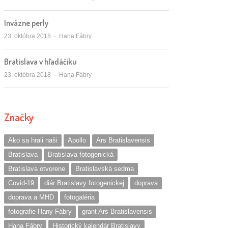
Invázne perly
Autor/ka
23. októbra 2018
Hana Fábry
Bratislava v hľadáčiku
Autor/ka
23. októbra 2018
Hana Fábry
Značky
Ako sa hrali naši
Apollo
Ars Bratislavensis
Bratislava
Bratislava fotogenická
Bratislava otvorene
Bratislavská sedma
Covid-19
diár Bratislavy fotogenickej
doprava
doprava a MHD
fotogaléria
fotografie Hany Fábry
grant Ars Bratislavensis
Hana Fábry
Historický kalendár Bratislavy