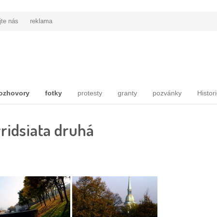
jte nás
reklama
ozhovory
fotky
protesty
granty
pozvánky
Histor
yridsiata druhá