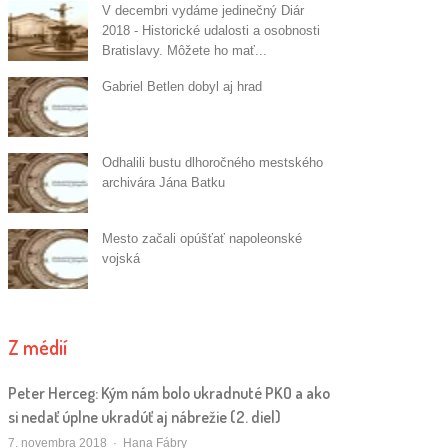
V decembri vydáme jedinečný Diár
2018 - Historické udalosti a osobnosti
Bratislavy. Môžete ho mať...
Gabriel Betlen dobyl aj hrad
Odhalili bustu dlhoročného mestského
archivára Jána Batku
Mesto začali opúšťať napoleonské
vojská
Z médií
Peter Herceg: Kým nám bolo ukradnuté PKO a ako
si nedať úplne ukradúť aj nábrežie (2. diel)
Autor/ka
7. novembra 2018
Hana Fábry