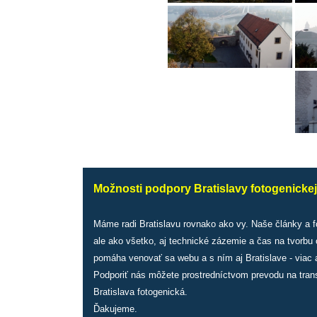
Možnosti podpory Bratislavy fotogenickej
Máme radi Bratislavu rovnako ako vy. Naše články a 
ale ako všetko, aj technické zázemie a čas na tvorbu
pomáha venovať sa webu a s ním aj Bratislave - viac a
Podporiť nás môžete prostredníctvom prevodu na tran
Bratislava fotogenická.
Ďakujeme.