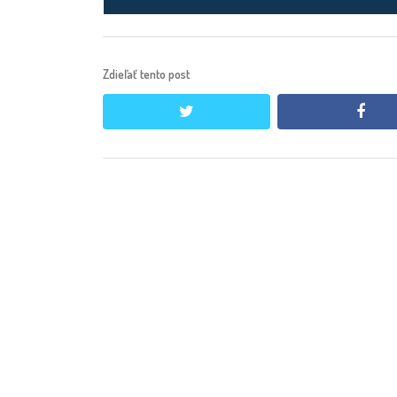
Zdieľať tento post
twitter
face