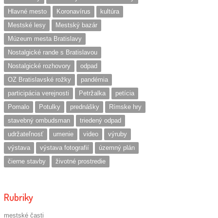
Hlavné mesto
Koronavírus
kultúra
Mestské lesy
Mestský bazár
Múzeum mesta Bratislavy
Nostalgické rande s Bratislavou
Nostalgické rozhovory
odpad
OZ Bratislavské rožky
pandémia
participácia verejnosti
Petržalka
petícia
Pomalo
Potulky
prednášky
Rímske hry
stavebný ombudsman
triedený odpad
udržateľnosť
umenie
video
výruby
výstava
výstava fotografií
územný plán
čierne stavby
životné prostredie
Rubriky
mestské časti