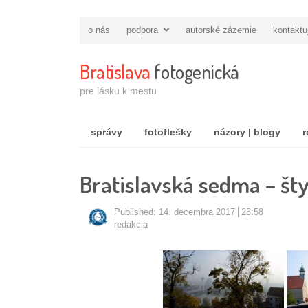
o nás
podpora
autorské zázemie
kontaktu
Bratislava
fotogenická
pre lásku k mestu
správy
fotoflešky
názory | blogy
r
Bratislavská sedma – št
Published:
14. decembra 2017
23:58
Autor/ka
redakcia