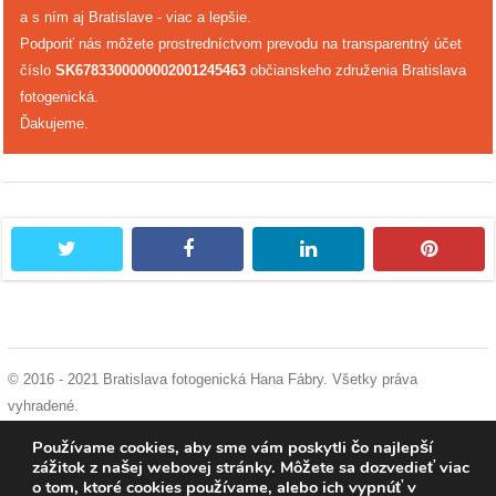
a s ním aj Bratislave - viac a lepšie.
Podporiť nás môžete prostredníctvom prevodu na transparentný účet
dobrá
číslo
SK6783300000002001245463
občianskeho združenia Bratislava
prax
fotogenická.
Ďakujeme.
práca
odkazy
petície
twitter
facebook
linkedin
pintere
z
médií
videá
© 2016 - 2021 Bratislava fotogenická Hana Fábry. Všetky práva
vyhradené.
vychádzky
podmienky používania
|
ochrana osobných údajov
|
súhlas s používaním
Používame cookies, aby sme vám poskytli čo najlepší
/
cookies
zážitok z našej webovej stránky. Môžete sa dozvedieť viac
knihy
o tom, ktoré cookies používame, alebo ich vypnúť v