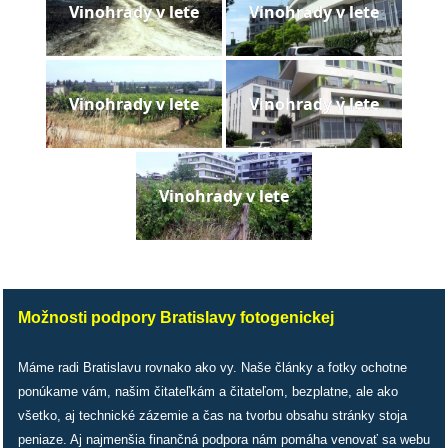
Vinohrady v lete
Vinohrady v lete
pozvánky
Historický
kalendár
Vinohrady v lete
Vinohrady v lete
zákony
mestské
Vinohrady v lete
časti
kauzy
konania
Možnosti podpory Bratislavy fotogenickej
stavebné
Máme radi Bratislavu rovnako ako vy. Naše články a fotky ochotne
konania
ponúkame vám, našim čitateľkám a čitateľom, bezplatne, ale ako
všetko, aj technické zázemie a čas na tvorbu obsahu stránky stoja
pripomienkové
peniaze. Aj najmenšia finančná podpora nám pomáha venovať sa webu
konania