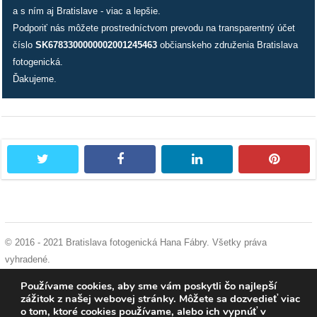
a s ním aj Bratislave - viac a lepšie.
Podporiť nás môžete prostredníctvom prevodu na transparentný účet
dobrá
číslo
SK6783300000002001245463
občianskeho združenia Bratislava
prax
fotogenická.
Ďakujeme.
práca
odkazy
petície
twitter
facebook
linkedin
pintere
z
médií
videá
© 2016 - 2021 Bratislava fotogenická Hana Fábry. Všetky práva
vyhradené.
vychádzky
podmienky používania
|
ochrana osobných údajov
|
súhlas s používaním
Používame cookies, aby sme vám poskytli čo najlepší
/
cookies
zážitok z našej webovej stránky. Môžete sa dozvedieť viac
knihy
o tom, ktoré cookies používame, alebo ich vypnúť v