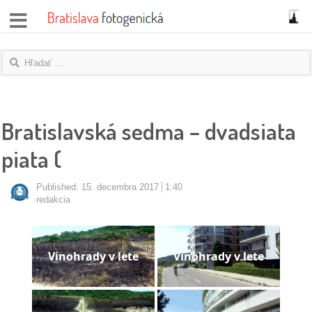
správy
fotoflešky
názory
Bratislavská sedma – dvadsiata
|
piata (
blogy
rozhovory
Published:
15. decembra 2017
1:40
redakcia
fotky
protesty
Vinohrady v lete
Vinohrady v lete
granty