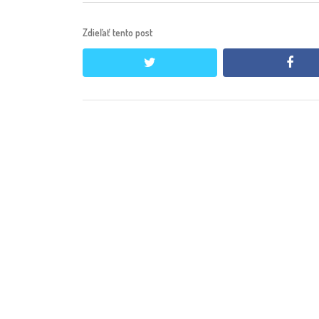
Zdieľať tento post
twitter
face