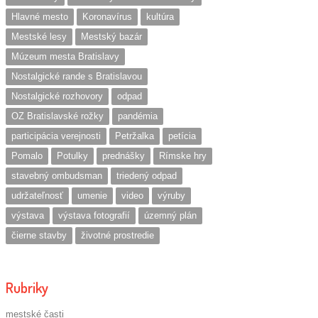
Hlavné mesto
Koronavírus
kultúra
Mestské lesy
Mestský bazár
Múzeum mesta Bratislavy
Nostalgické rande s Bratislavou
Nostalgické rozhovory
odpad
OZ Bratislavské rožky
pandémia
participácia verejnosti
Petržalka
petícia
Pomalo
Potulky
prednášky
Rímske hry
stavebný ombudsman
triedený odpad
udržateľnosť
umenie
video
výruby
výstava
výstava fotografií
územný plán
čierne stavby
životné prostredie
Rubriky
mestské časti