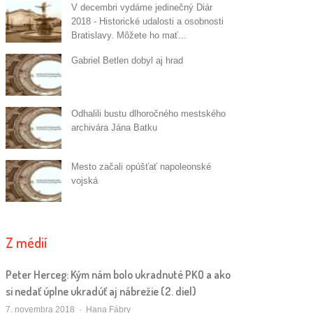
V decembri vydáme jedinečný Diár
2018 - Historické udalosti a osobnosti
Bratislavy. Môžete ho mať...
Gabriel Betlen dobyl aj hrad
Odhalili bustu dlhoročného mestského
archivára Jána Batku
Mesto začali opúšťať napoleonské
vojská
Z médií
Peter Herceg: Kým nám bolo ukradnuté PKO a ako
si nedať úplne ukradúť aj nábrežie (2. diel)
Autor/ka
7. novembra 2018
Hana Fábry