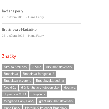
Invázne perly
Autor/ka
23. októbra 2018
Hana Fábry
Bratislava v hľadáčiku
Autor/ka
23. októbra 2018
Hana Fábry
Značky
Ako sa hrali naši
Apollo
Ars Bratislavensis
Bratislava
Bratislava fotogenická
Bratislava otvorene
Bratislavská sedma
Covid-19
diár Bratislavy fotogenickej
doprava
doprava a MHD
fotogaléria
fotografie Hany Fábry
grant Ars Bratislavensis
Hana Fábry
Historický kalendár Bratislavy