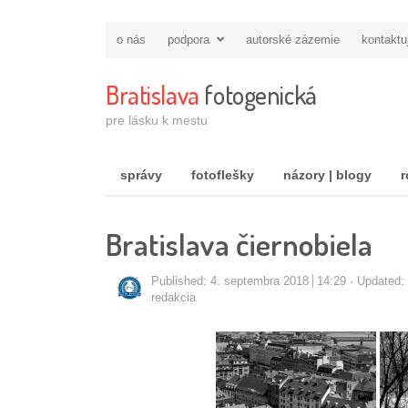
o nás
podpora
autorské zázemie
kontaktu
Bratislava
fotogenická
pre lásku k mestu
správy
fotoflešky
názory | blogy
r
Bratislava čiernobiela
Published:
4. septembra 2018
14:29
Updated:
Autor/ka
redakcia