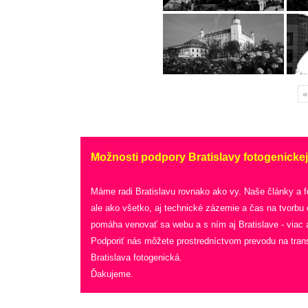
«
Možnosti podpory Bratislavy fotogenickej
Máme radi Bratislavu rovnako ako vy. Naše články a 
ale ako všetko, aj technické zázemie a čas na tvorbu
pomáha venovať sa webu a s ním aj Bratislave - viac a
Podporiť nás môžete prostredníctvom prevodu na tran
Bratislava fotogenická.
Ďakujeme.