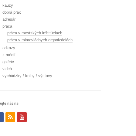
kauzy
dobrá prax
adresár
práca
práca v mestských inštitúciach
práca v mimovládnych organizáciách
odkazy
z médií
galérie
videá
vychádzky / knihy / výstavy
ujte nás na
f
r
y
a
s
o