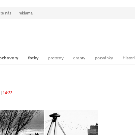
jte nás
reklama
ozhovory
fotky
protesty
granty
pozvánky
Histor
14:33