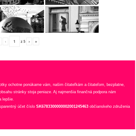
‹
z
5
›
»
fotky ochotne ponúkame vám, našim čitateľkám a čitateľom, bezplatne,
 obsahu stránky stoja peniaze. Aj najmenšia finančná podpora nám
 lepšie.
sparentný účet číslo
SK6783300000002001245463
občianskeho združenia