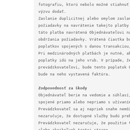
fotografiu, ktorú nebolo možné stiahnuť
výzvu dodať.

Zaslanie duplicitnej alebo omylom zasla
požiadavky na navrátenie takejto platby
táto platba navrátená Objednávateľovi n
obdržania požiadavky. Vrátená čiastka b
poplatkov spojených s danou transakciou
Pri medzinárodných platbách je nutné, a
poplatky idú na jeho vrub. V prípade, že
prevádzkovateľovi, bude tento poplatok 
bude na neho vystavená faktúra.

Objednávateľ berie na vedomie a súhlasí
spojené priamo alebo nepriamo s užívaní
Prevádzkovateľ sa aj napriek snahe nemô
nezaručuje, že dostupné služby budú preb
Prevádzkovateľ nezaručuje, že použitie 
alebo akejkoľvek tretej strane.
