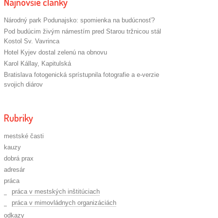
Najnovšie články
Národný park Podunajsko: spomienka na budúcnosť?
Pod budúcim živým námestím pred Starou tržnicou stál
Kostol Sv. Vavrinca
Hotel Kyjev dostal zelenú na obnovu
Karol Kállay, Kapitulská
Bratislava fotogenická sprístupnila fotografie a e-verzie
svojich diárov
Rubriky
mestské časti
kauzy
dobrá prax
adresár
práca
práca v mestských inštitúciach
práca v mimovládnych organizáciách
odkazy