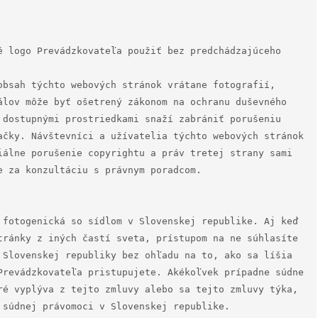
é logo Prevádzkovateľa použiť bez predchádzajúceho 
obsah týchto webových stránok vrátane fotografií, 
álov môže byť ošetrený zákonom na ochranu duševného 
 dostupnými prostriedkami snaží zabrániť porušeniu 
ačky. Návštevníci a užívatelia týchto webových stránok 
iálne porušenie copyrightu a práv tretej strany sami 
 za konzultáciu s právnym poradcom.

 fotogenická so sídlom v Slovenskej republike. Aj keď 
tránky z iných častí sveta, prístupom na ne súhlasíte 
 Slovenskej republiky bez ohľadu na to, ako sa líšia 
Prevádzkovateľa pristupujete. Akékoľvek prípadne súdne 
ré vyplýva z tejto zmluvy alebo sa tejto zmluvy týka, 
 súdnej právomoci v Slovenskej republike.
