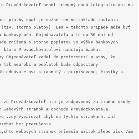
 a Prevádzkovateľ nebol schopný danú fotografiu ani na 
nej platby späť je možné len na základe zaslania 
 (tzv. storno platby). Len v takomto prípade môže byť 
a bankový účet Objednávateľa a to do 30 dní od 
ude znížená o storno poplatok vo výške bankových 
, ktoré Prevádzkovateľovi naúčtuje banka.

by Objednávateľ zadal do preferencií platby, že 
 tak neurobí a poplatok bude odpočítaný 
Objednávateľovi stiahnutý z pripisovanej čiastky a 
, že Prevádzkovateľ nie je zodpovedný za žiadne škody 
m webových stránok a obchodu Prevádzkovateľa.

že vždy vyvarovať chýb na týchto stránkach, ani 
iehať bez prerušenia.

týchto webových stránok prinesie úžitok alebo zisk Vám 