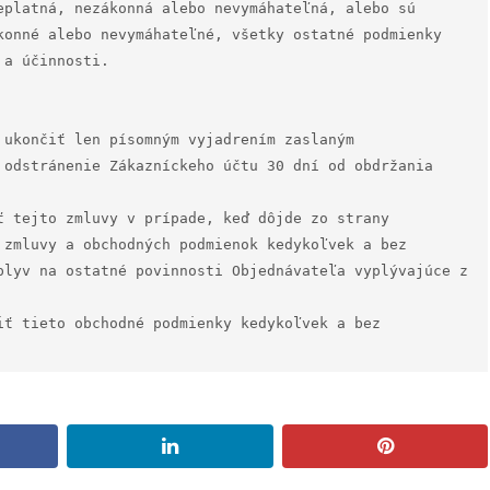
eplatná, nezákonná alebo nevymáhateľná, alebo sú 
konné alebo nevymáhateľné, všetky ostatné podmienky 
a účinnosti.

 ukončiť len písomným vyjadrením zaslaným 
 odstránenie Zákazníckeho účtu 30 dní od obdržania 
ť tejto zmluvy v prípade, keď dôjde zo strany 
 zmluvy a obchodných podmienok kedykoľvek a bez 
plyv na ostatné povinnosti Objednávateľa vyplývajúce z 
iť tieto obchodné podmienky kedykoľvek a bez 
book
linkedin
pinterest