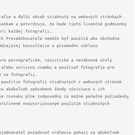
rafie a ďalší obsah stiahnutý na webových stránkach 
ienkam a potvrdzuje, že bude tieto licenčné podmienky 
ri každej fotografii.

ch Prevádzkovateľa nemôže byť použitá ako obchodná 
ádzajúcej konzultácie a písomného súhlasu 
pre pornografické, rasistické a nezákonné účely 
 alebo servisnú známku a používať fotografie pre 
 na fotografii.

 použitie fotografií stiahnutých z webových stránok 
za akékoľvek spôsobené škody súvisiace s ich 
je rovnako plne zodpovedný za možné peňažné požiadavky 
príčinené neautorizovaným použitím stiahnutých 
bjednávateľ požadovať vrátenie peňazí za akúkoľvek 