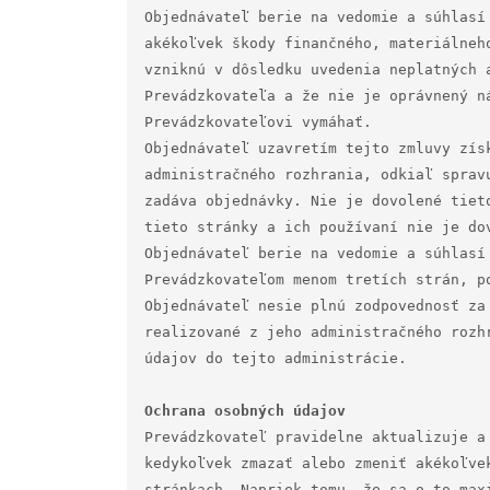
Objednávateľ berie na vedomie a súhlasí
akékoľvek škody finančného, materiálneh
vzniknú v dôsledku uvedenia neplatných a
Prevádzkovateľa a že nie je oprávnený n
Prevádzkovateľovi vymáhať.

Objednávateľ uzavretím tejto zmluvy zís
administračného rozhrania, odkiaľ sprav
zadáva objednávky. Nie je dovolené tiet
tieto stránky a ich používaní nie je do
Objednávateľ berie na vedomie a súhlasí
Prevádzkovateľom menom tretích strán, p
Objednávateľ nesie plnú zodpovednosť za
realizované z jeho administračného rozh
údajov do tejto administrácie.

Prevádzkovateľ pravidelne aktualizuje a
kedykoľvek zmazať alebo zmeniť akékoľve
stránkach. Napriek tomu, že sa o to max