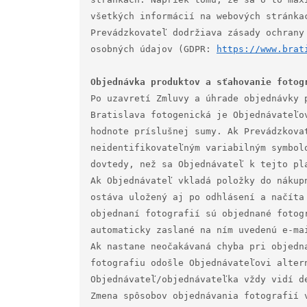
všetkých informácií na webových stránkac
Prevádzkovateľ dodržiava zásady ochrany
osobných údajov (GDPR: 
https://www.brat
Po uzavretí Zmluvy a úhrade objednávky 
Bratislava fotogenická je Objednávateľo
hodnote príslušnej sumy. Ak Prevádzkova
neidentifikovateľným variabilným symbol
dovtedy, než sa Objednávateľ k tejto pl
Ak Objednávateľ vkladá položky do nákup
ostáva uložený aj po odhlásení a načíta
objednaní fotografií sú objednané fotog
automaticky zaslané na ním uvedenú e-mai
Ak nastane neočakávaná chyba pri objedn
fotografiu odošle Objednávateľovi altern
Objednávateľ/objednávateľka vždy vidí de
Zmena spôsobov objednávania fotografií v