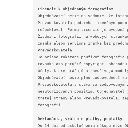
Objednávateľ berie na vedomie, že fotog
Prevádzkovateľa podlieha licenčným podm
rešpektovať. Forma licencie je uvedená p
Žiadna z fotografií na webových stránka
známka alebo servisná známka bez predch
Prevádzkovateľa.

Je prísne zakázané používať fotografie 
rovnako ako porušiť copyright, obchodnú
účely, ktoré urážajú a zneužívajú modely
Objednávateľ nesie plnú zodpovednosť za
Prevádzkovateľa a stáva sa zodpovedným 
neautorizovaným použitím. Objednávateľ 
tretej strany alebo Prevádzkovateľa, za
fotografií.

Do 14 dní od uskutočnenia nákupu môže O