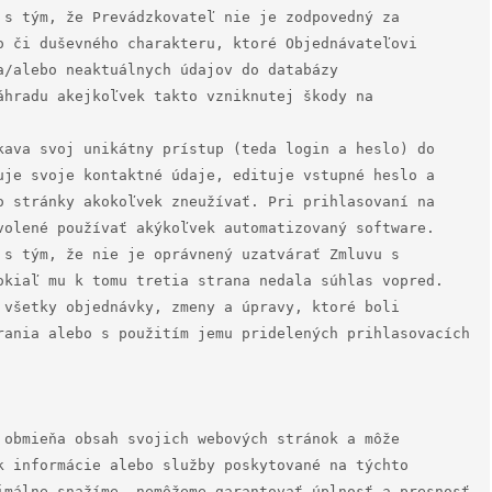
 s tým, že Prevádzkovateľ nie je zodpovedný za 
o či duševného charakteru, ktoré Objednávateľovi 
/alebo neaktuálnych údajov do databázy 
áhradu akejkoľvek takto vzniknutej škody na 
kava svoj unikátny prístup (teda login a heslo) do 
uje svoje kontaktné údaje, edituje vstupné heslo a 
o stránky akokoľvek zneužívať. Pri prihlasovaní na 
volené používať akýkoľvek automatizovaný software.

 s tým, že nie je oprávnený uzatvárať Zmluvu s 
okiaľ mu k tomu tretia strana nedala súhlas vopred. 
 všetky objednávky, zmeny a úpravy, ktoré boli 
rania alebo s použitím jemu pridelených prihlasovacích 
 obmieňa obsah svojich webových stránok a môže 
k informácie alebo služby poskytované na týchto 
imálne snažíme, nemôžeme garantovať úplnosť a presnosť 