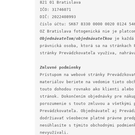
821 01 Bratislava

IČO: 31746071

DIČ: 2022408993

číslo účtu: SK67 8330 0000 0020 0124 546
Objednávateľom/objednávateľkou
 je každá
právnická osoba, ktorá sa na stránkach 
stránky Prevádzkovateľa využíva, nahráva
Prístupom na webové stránky Prevádzkova
materiálov beriete na vedomie tieto obc
touto dohodou rovnako ako klienti alebo
stránok. Dokončením objednávky pre náku
porozumenie s touto zmluvou a všetkými p
Prevádzkovateľa. Objednávateľ aj Prevád
dodržiavať všeobecne platné právne pred
nesúhlasíte s týmito obchodnými podmien
nevyužívali.
