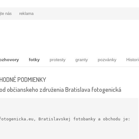
jte nás
reklama
ozhovory
fotky
protesty
granty
pozvánky
Histor
HODNÉ PODMIENKY
od občianskeho združenia Bratislava fotogenická
fotogenicka.eu, Bratislavskej fotobanky a obchodu je:
