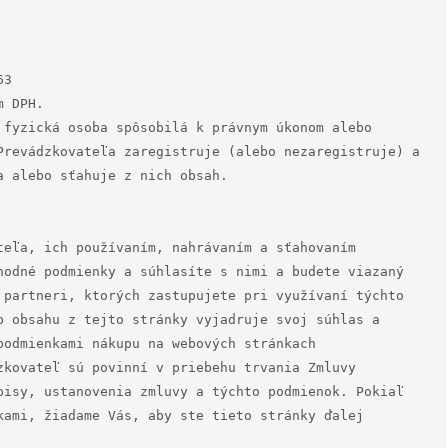
3

 fyzická osoba spôsobilá k právnym úkonom alebo 
Prevádzkovateľa zaregistruje (alebo nezaregistruje) a 
 alebo sťahuje z nich obsah.

teľa, ich používaním, nahrávaním a sťahovaním 
hodné podmienky a súhlasíte s nimi a budete viazaný 
 partneri, ktorých zastupujete pri využívaní týchto 
p obsahu z tejto stránky vyjadruje svoj súhlas a 
odmienkami nákupu na webových stránkach 
zkovateľ sú povinní v priebehu trvania Zmluvy 
pisy, ustanovenia zmluvy a týchto podmienok. Pokiaľ 
kami, žiadame Vás, aby ste tieto stránky ďalej 