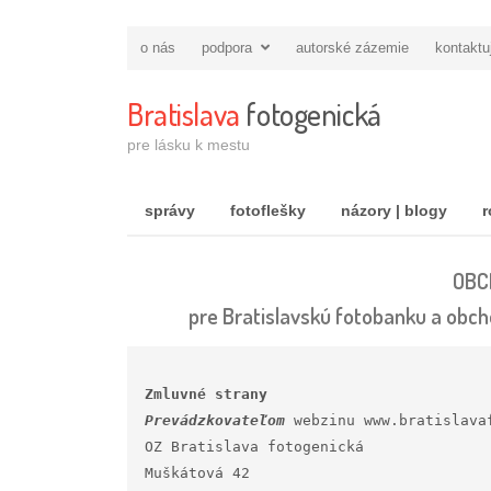
o nás
podpora
autorské zázemie
kontaktu
Bratislava
fotogenická
pre lásku k mestu
správy
fotoflešky
názory | blogy
r
OBC
pre Bratislavskú fotobanku a obch
Zmluvné strany
Prevádzkovateľom
 webzinu www.bratislava
OZ Bratislava fotogenická

Muškátová 42
