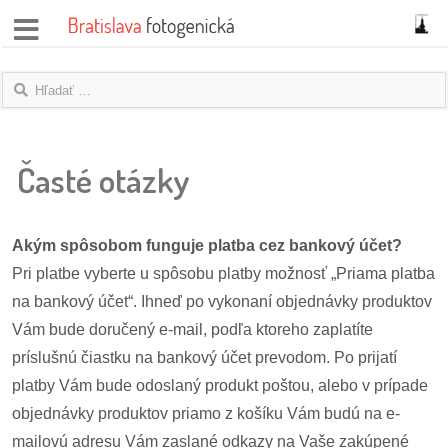
správy
fotoflešky
Časté otázky
názory
|
blogy
Akým spôsobom funguje platba cez bankový účet?
rozhovory
Pri platbe vyberte u spôsobu platby možnosť „Priama platba
na bankový účet“. Ihneď po vykonaní objednávky produktov
fotky
Vám bude doručený e-mail, podľa ktoreho zaplatíte
príslušnú čiastku na bankový účet prevodom. Po prijatí
protesty
platby Vám bude odoslaný produkt poštou, alebo v prípade
granty
objednávky produktov priamo z košíku Vám budú na e-
mailovú adresu Vám zaslané odkazy na Vaše zakúpené