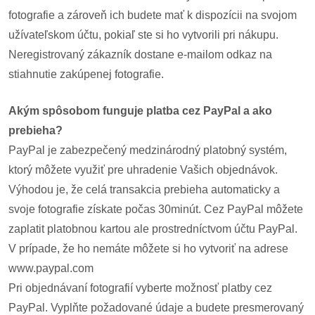
pozvánky
fotografie a zároveň ich budete mať k dispozícii na svojom
užívateľskom účtu, pokiaľ ste si ho vytvorili pri nákupu.
Historický
Neregistrovaný zákazník dostane e-mailom odkaz na
kalendár
stiahnutie zakúpenej fotografie.
zákony
Akým spôsobom funguje platba cez PayPal a ako
mestské
prebieha?
časti
PayPal je zabezpečený medzinárodný platobný systém,
ktorý môžete využiť pre uhradenie Vašich objednávok.
kauzy
Výhodou je, že celá transakcia prebieha automaticky a
svoje fotografie získate počas 30minút. Cez PayPal môžete
konania
zaplatit platobnou kartou ale prostredníctvom účtu PayPal.
stavebné
V prípade, že ho nemáte môžete si ho vytvoriť na adrese
konania
www.paypal.com
Pri objednávaní fotografií vyberte možnosť platby cez
pripomienkové
PayPal. Vyplňte požadované údaje a budete presmerovaný
konania