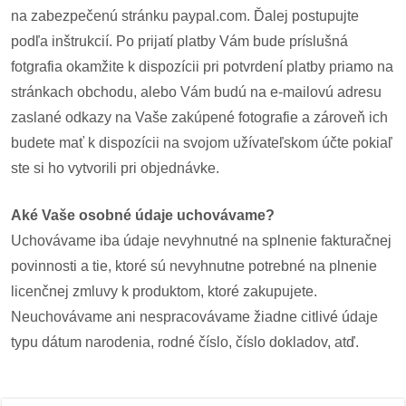
na zabezpečenú stránku paypal.com. Ďalej postupujte
podľa inštrukcií. Po prijatí platby Vám bude príslušná
dobrá
prax
fotgrafia okamžite k dispozícii pri potvrdení platby priamo na
stránkach obchodu, alebo Vám budú na e-mailovú adresu
práca
zaslané odkazy na Vaše zakúpené fotografie a zároveň ich
budete mať k dispozícii na svojom užívateľskom účte pokiaľ
odkazy
ste si ho vytvorili pri objednávke.
petície
Aké Vaše osobné údaje uchovávame?
z
Uchovávame iba údaje nevyhnutné na splnenie fakturačnej
médií
povinnosti a tie, ktoré sú nevyhnutne potrebné na plnenie
licenčnej zmluvy k produktom, ktoré zakupujete.
videá
Neuchovávame ani nespracovávame žiadne citlivé údaje
typu dátum narodenia, rodné číslo, číslo dokladov, atď.
vychádzky
/
knihy